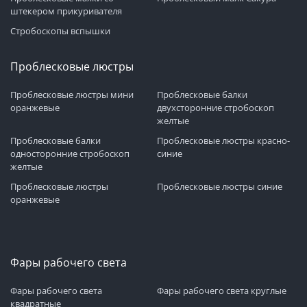
штекером прикуривателя
Стробоскопы вспышки
Проблесковые люстры
Проблесковые люстры мини
Проблесковые балки
оранжевые
двухсторонние стробоскоп
желтые
Проблесковые балки
Проблесковые люстры красно-
односторонние стробоскоп
синие
желтые
Проблесковые люстры
Проблесковые люстры синие
оранжевые
Фары рабочего света
Фары рабочего света
Фары рабочего света круглые
квадратные