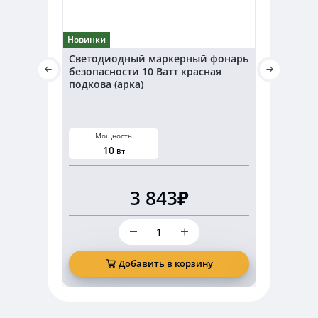
Новинки
Новинки
Светодиодный маркерный фонарь
Светодио
безопасности 10 Ватт красная
безопаснос
подкова (арка)
подкова (а
Мощность
Мощнос
10
20
Вт
В
3 843₽
Количество
товара
Светодиодный
маркерный
Добавить в корзину
Д
фонарь
безопасности
10
Ватт