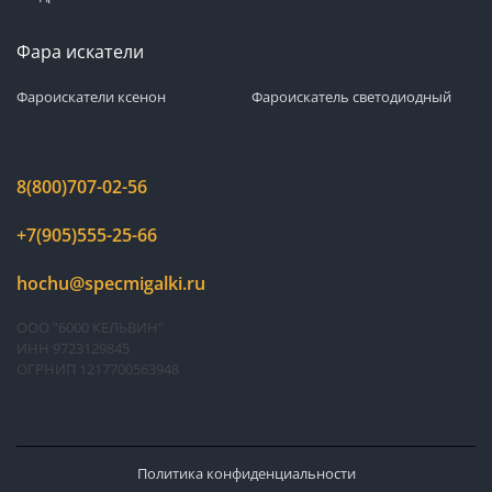
Фара искатели
Фароискатели ксенон
Фароискатель светодиодный
8(800)707-02-56
+7(905)555-25-66
hochu@specmigalki.ru
ООО "6000 КЕЛЬВИН"
ИНН 9723129845
ОГРНИП 1217700563948
Политика конфиденциальности