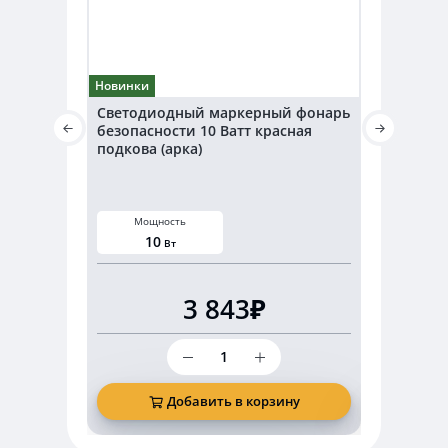
Новинки
Новинки
Светодиодный маркерный фонарь
Светодио
безопасности 10 Ватт красная
безопаснос
подкова (арка)
подкова (а
Мощность
Мощнос
10
20
Вт
В
3 843₽
Количество
товара
Светодиодный
маркерный
Добавить в корзину
Д
фонарь
безопасности