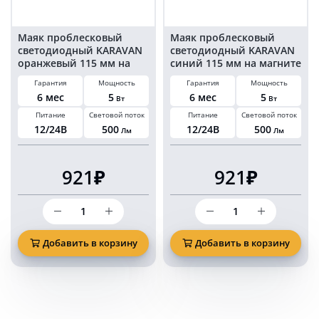
Маяк проблесковый
Маяк проблесковый
светодиодный KARAVAN
светодиодный KARAVAN
оранжевый 115 мм на
синий 115 мм на магните
магните в
в прикуриватель
Гарантия
Мощность
Гарантия
Мощность
прикуриватель
6 мес
5
6 мес
5
Вт
Вт
Питание
Световой поток
Питание
Световой поток
12/24В
500
12/24В
500
Лм
Лм
921₽
921₽
Количество
Количество
товара
товара
Маяк
Маяк
проблесковый
проблесковый
Добавить в корзину
Добавить в корзину
светодиодный
светодиодный
KARAVAN
KARAVAN
оранжевый
синий
115
115
мм
мм