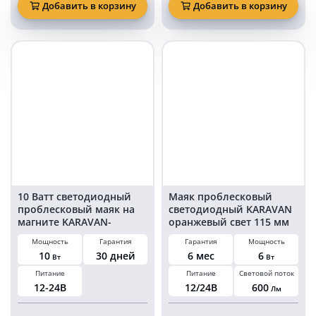
в
маяк
Добавить в корзину
Добавить в корзину
прикуриватель
в
на
прикуриватель
магните
на
012-
магните
1A
016-
22A
10 Ватт светодиодный
Маяк проблесковый
проблесковый маяк на
светодиодный KARAVAN
магните KARAVAN-
оранжевый свет 115 мм
PM1809
24 LED на магните в
Мощность
Гарантия
Гарантия
Мощность
прикуриватель
10
30 дней
6 мес
6
Вт
Вт
Питание
Питание
Световой поток
12-24В
12/24В
600
Лм