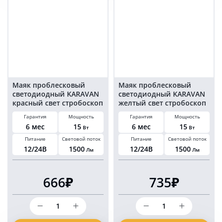
на
100
магните
мм
и
15
болтах
Ватт
18
на
LED
болтах
Маяк проблесковый
Маяк проблесковый
светодиодный KARAVAN
светодиодный KARAVAN
красный свет стробоскоп
желтый свет стробоскоп
100 мм 15 Ватт на болтах
100 мм 15 Ватт на болтах
Гарантия
Мощность
Гарантия
Мощность
6 мес
15
6 мес
15
Вт
Вт
Питание
Световой поток
Питание
Световой поток
12/24В
1500
12/24В
1500
Лм
Лм
666₽
735₽
Количество
Количество
товара
товара
Маяк
Маяк