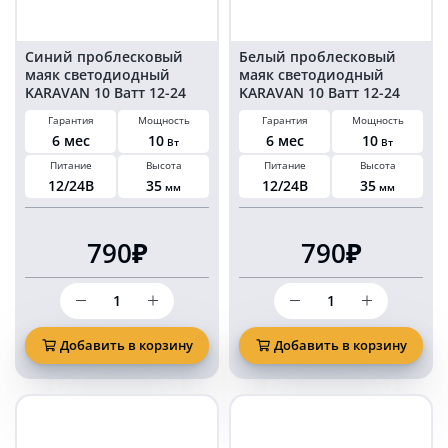
шт
Синий проблесковый
Белый проблесковый
маяк светодиодный
маяк светодиодный
KARAVAN 10 Ватт 12-24
KARAVAN 10 Ватт 12-24
Вольт на болтах
Вольт на болтах
Гарантия
Мощность
Гарантия
Мощность
комплект 2 шт
комплект 2 шт
6 мес
10
6 мес
10
Вт
Вт
Питание
Высота
Питание
Высота
12/24В
35
12/24В
35
мм
мм
790₽
790₽
Количество
Количество
товара
товара
Синий
Белый
проблесковый
проблесковый
Добавить в корзину
Добавить в корзину
маяк
маяк
светодиодный
светодиодный
KARAVAN
KARAVAN
10
10
Ватт
Ватт