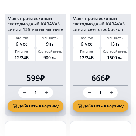
Маяк проблесковый
Маяк проблесковый
светодиодный KARAVAN
светодиодный KARAVAN
синий 135 мм на магните
синий свет стробоскоп
и болтах 18 LED
100 мм 15 Ватт на болтах
Гарантия
Мощность
Гарантия
Мощность
6 мес
9
6 мес
15
Вт
Вт
Питание
Световой поток
Питание
Световой поток
12/24В
900
12/24В
1500
Лм
Лм
599₽
666₽
Количество
Количество
товара
товара
Маяк
Маяк
проблесковый
проблесковый
Добавить в корзину
Добавить в корзину
светодиодный
светодиодный
KARAVAN
KARAVAN
синий
синий
135
свет
мм
стробоскоп