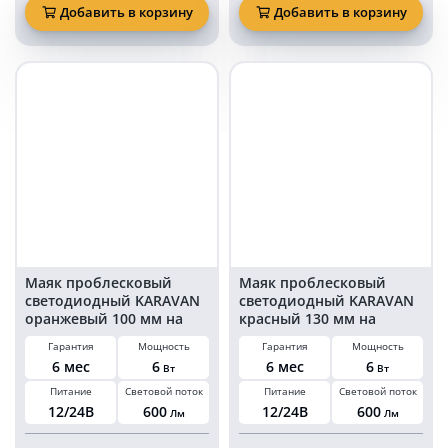
проблесковый
проблесковый
Добавить в корзину
Добавить в корзину
светодиодный
светодиодный
KARAVAN
KARAVAN
красный
желтый
свет
свет
стробоскоп
стробоскоп
100
100
мм
мм
15
15
Ватт
Ватт
на
на
болтах
болтах
Маяк проблесковый
Маяк проблесковый
светодиодный KARAVAN
светодиодный KARAVAN
оранжевый 100 мм на
красный 130 мм на
магните в
магните в
Гарантия
Мощность
Гарантия
Мощность
прикуриватель
прикуриватель
6 мес
6
6 мес
6
Вт
Вт
Питание
Световой поток
Питание
Световой поток
12/24В
600
12/24В
600
Лм
Лм