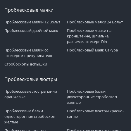
Проблесковые маяки
Проблесковые маяки 12 Вольт
Проблесковые маяки 24 Вольт
Проблесковый двойной маяк
Проблесковые маяки на
кронштейне, шпильке,
разъеме, штекере Din
Проблесковые маяки со
Проблесковый маяк Сакура
штекером прикуривателя
Стробоскопы вспышки
Проблесковые люстры
Проблесковые люстры мини
Проблесковые балки
оранжевые
двухсторонние стробоскоп
желтые
Проблесковые балки
Проблесковые люстры красно-
односторонние стробоскоп
синие
желтые
Проблесковые люстры
Проблесковые люстры синие