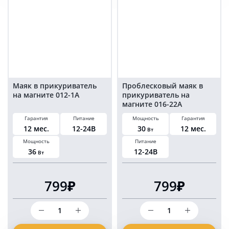
12-
12-
24
24
Вольт
Вольт
на
на
болтах
болтах
комплект
комплект
2
2
шт
шт
Маяк в прикуриватель
Проблесковый маяк в
на магните 012-1A
прикуриватель на
магните 016-22A
Гарантия
Питание
Мощность
Гарантия
12 мес.
12-24В
30
12 мес.
Вт
Мощность
Питание
36
12-24В
Вт
799₽
799₽
Количество
Количество
товара
товара
Маяк
Проблесковый