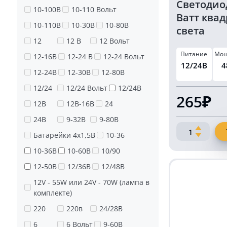
Светодиод
10-100В
10-110 Вольт
Ватт квад
10-110В
10-30В
10-80В
света
12
12 В
12 Вольт
Питание
Мощ
12-16В
12-24 В
12-24 Вольт
12/24В
4
12-24В
12-30В
12-80В
12/24
12/24 Вольт
12/24В
265₽
12В
12В-16В
24
24В
9-32В
9-80В
Количество
Батарейки 4х1,5В
10-36
товара
10-36В
10-60В
10/90
Светодиодн
фара
12-50В
12/36В
12/48В
mini
12V - 55W или 24V - 70W (лампа в
48
комплекте)
Ватт
квадратная
220
220в
24/28В
дальнего
6
6 Вольт
9-60В
света