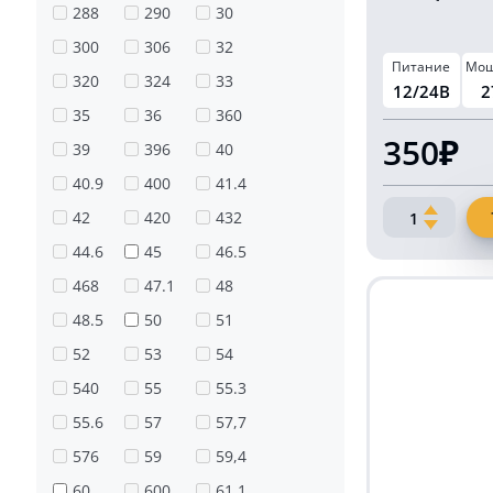
288
290
30
300
306
32
Питание
Мощ
320
324
33
12/24В
2
35
36
360
350₽
39
396
40
40.9
400
41.4
Количество
42
420
432
товара
44.6
45
46.5
Светодиодн
468
47.1
48
фара
27
48.5
50
51
Ватт
52
53
54
квадратная
20
540
55
55.3
мм
55.6
57
57,7
576
59
59,4
60
600
61.1