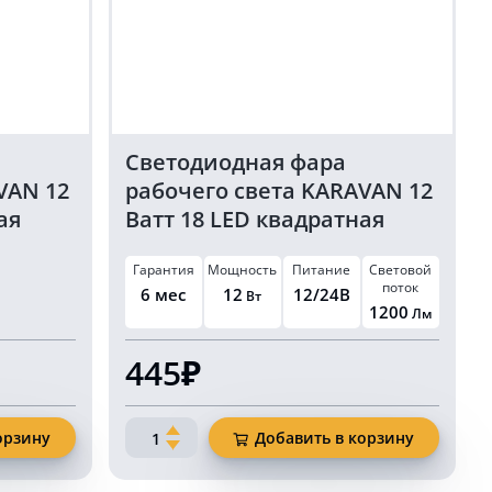
Светодиодная фара
VAN 12
рабочего света KARAVAN 12
ая
Ватт 18 LED квадратная
12/24 Вольт
Гарантия
Мощность
Питание
Световой
поток
6 мес
12
12/24В
Вт
1200
Лм
445₽
Количество
орзину
Добавить в корзину
товара
Светодиодная