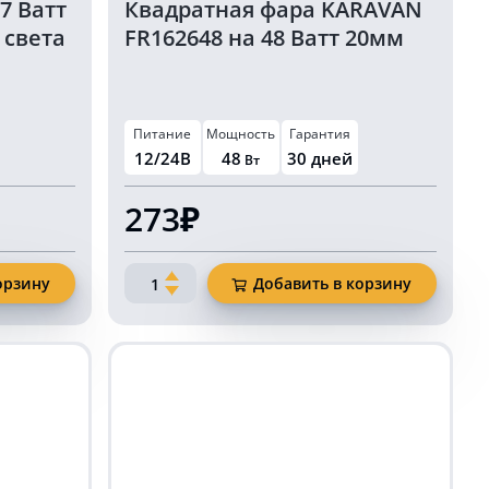
7 Ватт
Квадратная фара KARAVAN
 света
FR162648 на 48 Ватт 20мм
Питание
Мощность
Гарантия
12/24В
48
30 дней
Вт
273₽
Количество
орзину
Добавить в корзину
товара
Квадратная
фара
KARAVAN
FR162648
на
48
Ватт
20мм