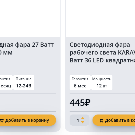
дная фара 27 Ватт
Светодиодная фара
0 мм
рабочего света KARA
Ватт 36 LED квадратн
12/24 Вольт
антия
Питание
Гарантия
Мощность
месяц
12-24В
6 мес
12
Вт
445₽
Количество
Добавить в корзину
Добавить в к
товара
ая
Светодиодная