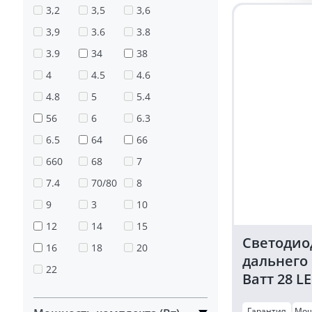
фара
3,2
3,5
3,6
27
3,9
3.6
3.8
Ватт
круглая
3.9
34
38
20
4
4.5
4.6
мм
4.8
5
5.4
56
6
6.3
6.5
64
66
660
68
7
7.4
70/80
8
9
3
10
12
14
15
Светодио
16
18
20
дальнего
22
Ватт 28 L
12/24 Вол
Гарантия
Мощ