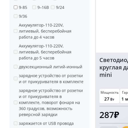
9-85
9–16В
9/24
9/36
Аккумулятор-110-220V,
литиевый, бесперебойная
работа до 4 часов
Аккумулятор-110-220V,
литиевый, бесперебойная
работа до 5 часов
Светодио
круглая д
двухсекционный литий-ионный
mini
зарядное устройство от розетки
и от прикуривателя в комплекте
зарядное устройство от розетки
Мощность
Гар
и от прикуривателя в
27
1 
Вт
комплекте, поворот фонаря на
360 градусов, возможность
287₽
реверсной зарядки
заряжается от USB провода