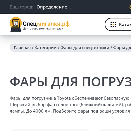
Ваш город:
Определение...
Ката
Главная
/
Категории
/
Фары для спецтехники
/
Фары дл
ФАРЫ ДЛЯ ПОГРУ
Фары для погрузчика Toyota обеспечивают безопасную
Широкий выбор фар головного (ближний/дальний), рабо
лампы. До 4000 лм. Подберите фары под ваши условия
Для безопасной и продуктивной работы в любых услов
СпецМигалки предлагает широкий выбор фар головного