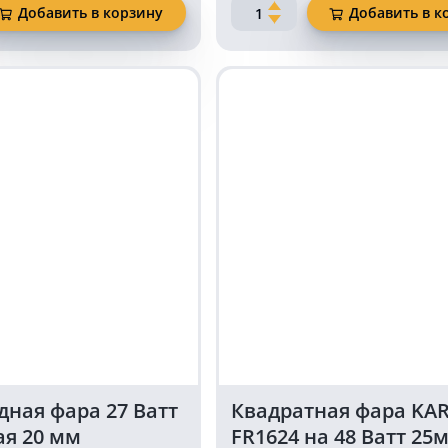
Количество
Добавить в корзину
Добавить в к
товара
ая
Светодиодная
фара
27
Ватт
круглая
25
мм
дная фара 27 Ватт
Квадратная фара KA
ая 20 мм
FR1624 на 48 Ватт 25