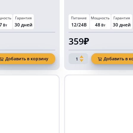
ность
Гарантия
Питание
Мощность
Гарантия
7
30 дней
12/24В
48
30 дней
Вт
Вт
359₽
Количество
Добавить в корзину
Добавить в к
товара
ая
Квадратная
фара
KARAVAN-
FR1624
на
48
Ватт
25мм