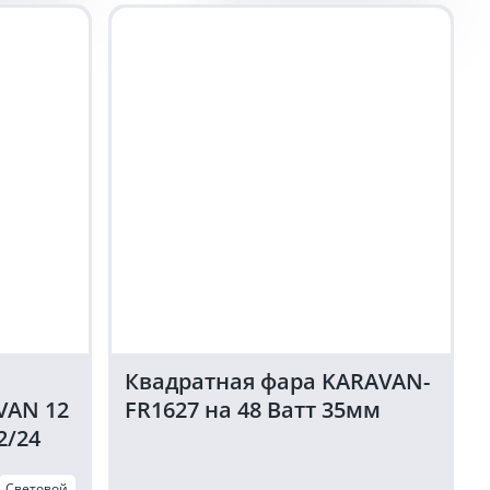
фара
рабочего
света
KARAVAN
12
Ватт
18
LED
квадратная
12/24
Вольт
Квадратная фара KARAVAN-
VAN 12
FR1627 на 48 Ватт 35мм
2/24
Световой