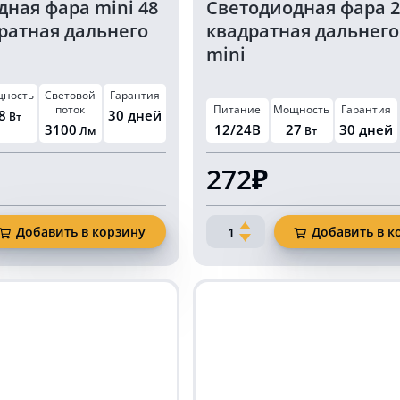
ная фара mini 48
Светодиодная фара 2
ратная дальнего
квадратная дальнего
mini
ность
Световой
Гарантия
поток
Питание
Мощность
Гарантия
8
30 дней
Вт
3100
12/24В
27
30 дней
Лм
Вт
272₽
Количество
Добавить в корзину
Добавить в к
товара
ая
Светодиодная
фара
27
Ватт
квадратная
дальнего
света
mini