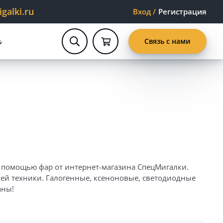
alki.ru
Вход
/
Регистрация
Связь с нами
с помощью фар от интернет-магазина СпецМигалки.
лей техники. Галогенные, ксеноновые, светодиодные
аны!
адежная система освещения. Интернет-магазин
п. Совместимых с различными моделями погрузчиков