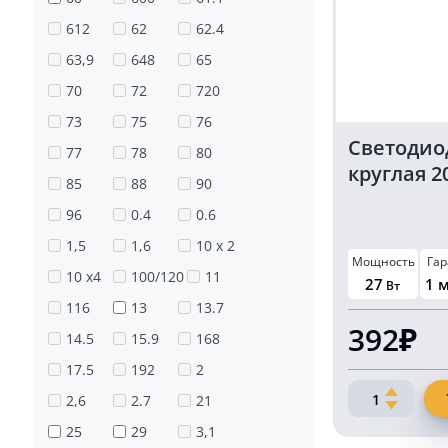
612
62
62.4
63,9
648
65
70
72
720
73
75
76
Светодио
77
78
80
круглая 2
85
88
90
96
0.4
0.6
1,5
1,6
10 х 2
Мощность
Гар
10 х4
100/120
11
27
1 
Вт
116
13
13.7
392₽
14.5
15.9
168
17.5
192
2
Количество
2,6
2.7
21
товара
25
29
3,1
Светодиодн