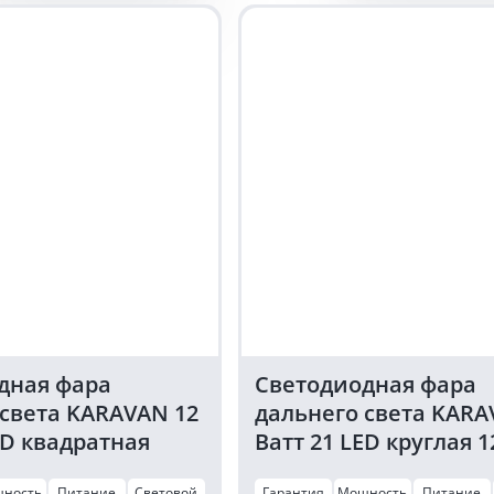
фара
рабочего
света
KARAVAN
12
Ватт
36
LED
квадратная
12/24
Вольт
дная фара
Светодиодная фара
 света KARAVAN 12
дальнего света KARA
ED квадратная
Ватт 21 LED круглая 1
ьт
Вольт
ность
Питание
Световой
Гарантия
Мощность
Питание