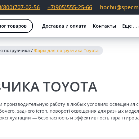
8(800)707-02-56
+7(905)555-25-66
hochu@specmig
лог товаров
Доставка и оплата
Контакты
Еще ...
я погрузчика
/
Фары для погрузчика Toyota
ЗЧИКА TOYOTA
 и производительную работу в любых условиях освещения 
чего, заднего (стоп, поворот) освещения для разных моде
 эксплуатации — безопасность и эффективность гарантиров
иях освещения вилочному погрузчику Toyota необходима н
 света, рабочего света, задних фонарей и сигнальных лам