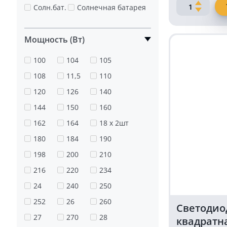
Количество
Солн.бат.
Солнечная батарея
товара
Светодиодн
фара
Мощность (Вт)
27
Ватт
100
104
105
круглая
108
11,5
110
дальнего
света
120
126
140
mini
144
150
160
162
164
18 x 2шт
180
184
190
198
200
210
216
220
234
24
240
250
252
26
260
Светодио
27
270
28
квадратн