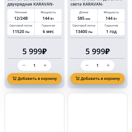
двухрядная KARAVAN-
света KARAVAN-
BL1216144C
BL1778144S
Питание
Мощность
Длина
Мощность
12/24В
144
585
144
Вт
мм
Вт
Световой поток
Гарантия
Световой поток
Гарантия
11520
6 мес
13400
1 год
Лм
Лм
5 999₽
5 999₽
Количество
Количество
товара
товара
Светодиодная
Светодиодная
балка
балка
Добавить в корзину
Добавить в корзину
144
144
Ватт
Ватт
57
4D
см
58,5
комбо
см
двухрядная
дальнего
KARAVAN-
света
BL1216144C
KARAVAN-
BL1778144S