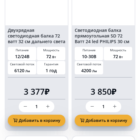
КОМБО
KARAVAN
Двухрядная
Светодиодная балка
светодиодная балка 72
прямоугольная 5D 72
ватт 32 см дальнего света
Ватт 24 led PHILIPS 30 см
KARAVAN-BL121272S
КОМБО KARAVAN
Питание
Мощность
Питание
Мощность
12/24В
72
10-30В
72
Вт
Вт
Световой поток
Гарантия
Световой поток
6120
1 год
4200
Лм
Лм
3 377₽
3 850₽
Количество
Количество
товара
товара
Двухрядная
Светодиодная
светодиодная
балка
Добавить в корзину
Добавить в корзину
балка
прямоугольная
72
5D
ватт
72