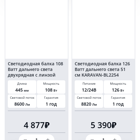
Ватт
Ватт
комбо
дальнего
44
света
см
81
KARAVAN-
см
BL1214108C
KARAVAN-
BL114090S
Светодиодная балка 108
Светодиодная балка 126
Ватт дальнего света
Ватт дальнего света 51
двухрядная с линзой
см KARAVAN-BL2254
KARAVAN-BL1777108S
Длина
Мощность
Питание
Мощность
445
108
12/24В
126
мм
Вт
Вт
Световой поток
Гарантия
Световой поток
Гарантия
8600
1 год
8820
1 год
Лм
Лм
4 877₽
5 390₽
Количество
Количество