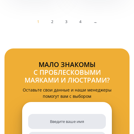
см
126
дальнего
Ватт
света
113
однорядная
см
BL2619
1
2
3
4
→
KARAVAN-
1126
МАЛО ЗНАКОМЫ
С ПРОБЛЕСКОВЫМИ
МАЯКАМИ И ЛЮСТРАМИ?
Оставьте свои данные и наши менеджеры
помогут вам с выбором