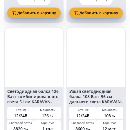
товара
товара
Светодиодная
Светодиодная
балка
балка
Добавить в корзину
Добавить в корзину
108
126
Ватт
Ватт
дальнего
дальнего
света
света
двухрядная
51
с
см
линзой
KARAVAN-
KARAVAN-
BL2254
BL1777108S
Светодиодная балка 126
Узкая светодиодная
Ватт комбинированного
балка 108 Ватт 96 см
света 51 см KARAVAN-
дальнего света KARAVAN-
BL1215126C
1108
Питание
Мощность
Питание
Мощность
12/24В
126
12/24В
108
Вт
Вт
Световой поток
Гарантия
Световой поток
Гарантия
8820
1 год
8600
12 мес.
Лм
Лм