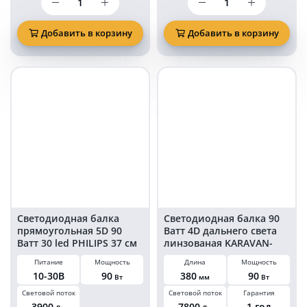
товара
товара
Светодиодная
Двухрядная
балка
светодиодная
Добавить в корзину
Добавить в корзину
72
балка
Ватт
90
4D
Ватт
дальнего
38
света
см
под
на
решетку
квадроцикл
KARAVAN-
комбинированного
BL177572S
света
KARAVAN-
BL121390C
Светодиодная балка
Светодиодная балка 90
прямоугольная 5D 90
Ватт 4D дальнего света
Ватт 30 led PHILIPS 37 см
линзованая KARAVAN-
КОМБО KARAVAN
BL177690S
Питание
Мощность
Длина
Мощность
10-30В
90
380
90
Вт
мм
Вт
Световой поток
Световой поток
Гарантия
3900
7800
1 год