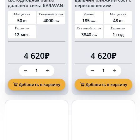
дальнего света KARAVAN-
переключением
BL115050S
KARAVAN-BL154148C
Мощность
Световой поток
Длина
Мощность
50
4000
185
48
Вт
Лм
мм
Вт
Гарантия
Световой поток
Гарантия
12 мес.
3840
1 год
Лм
4 620₽
4 620₽
Количество
Количество
товара
товара
50
Фара
Ватт
балка
Добавить в корзину
Добавить в корзину
29
48
см
Ватт
светодиодная
18
балка
см
дальнего
дальний
света
ближний
KARAVAN-
свет
BL115050S
с
переключением