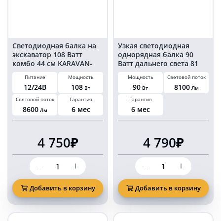
KARAVAN-
BL154148C
Cветодиодная балка на
Узкая светодиодная
экскаватор 108 Ватт
однорядная балка 90
комбо 44 см KARAVAN-
Ватт дальнего света 81
BL1214108C
см KARAVAN-BL114090S
Питание
Мощность
Мощность
Световой поток
12/24В
108
90
8100
Вт
Вт
Лм
Световой поток
Гарантия
Гарантия
8600
6 мес
6 мес
Лм
4 750₽
4 790₽
Количество
Количество
товара
товара
Cветодиодная
Узкая
балка
светодиодная
Добавить в корзину
Добавить в корзину
на
однорядная
экскаватор
балка
108
90