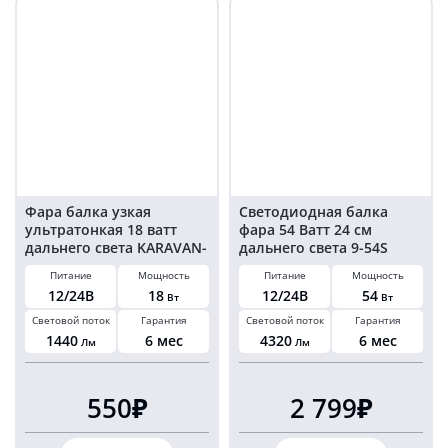
МЕСТА УСТАНОВКИ СВЕТОДИОДНЫХ БАЛОК:
Бампер:
Удобно для автомобилей, которые часто используются в
условиях плохой видимости.
Позволяет обеспечить дополнительное освещение без
значительных изменений конструкции.
Экспедиционный багажник:
Фара балка узкая
Светодиодная балка
Не требует сверления кузова, что делает установку
ультратонкая 18 ватт
фара 54 Ватт 24 см
простой и удобной.
дальнего света KARAVAN-
дальнего света 9-54S
Крыша автомобиля:
352018
Питание
Мощность
Питание
Мощность
Оптимально для внедорожников и техники, работающей в
12/24В
18
12/24В
54
Вт
Вт
сложных условиях.
Световой поток
Гарантия
Световой поток
Гарантия
Обеспечивает мощное освещение на большие расстояния.
1440
6 мес
4320
6 мес
Лм
Лм
ТЕХНИКА, НА КОТОРУЮ УСТАНАВЛИВАЮТ
СВЕТОДИОДНЫЕ БАЛКИ:
550₽
2 799₽
Легковые автомобили:
внедорожники, джипы, багги.
Количество
Количество