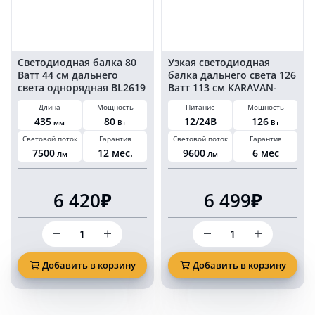
Светодиодная балка 80
Узкая светодиодная
Ватт 44 см дальнего
балка дальнего света 126
света однорядная BL2619
Ватт 113 см KARAVAN-
1126
Длина
Мощность
Питание
Мощность
435
80
12/24В
126
мм
Вт
Вт
Световой поток
Гарантия
Световой поток
Гарантия
7500
12 мес.
9600
6 мес
Лм
Лм
6 420₽
6 499₽
Количество
Количество
товара
товара
Светодиодная
Узкая
балка
светодиодная
Добавить в корзину
Добавить в корзину
80
балка
Ватт
дальнего
44
света