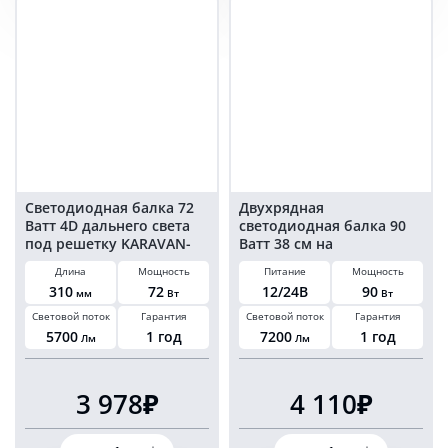
32
Ватт
см
24
дальнего
led
света
PHILIPS
KARAVAN-
30
BL121272S
см
КОМБО
KARAVAN
Светодиодная балка 72
Двухрядная
Ватт 4D дальнего света
светодиодная балка 90
под решетку KARAVAN-
Ватт 38 см на
BL177572S
квадроцикл
Длина
Мощность
Питание
Мощность
комбинированного света
310
72
12/24В
90
мм
Вт
Вт
KARAVAN-BL121390C
Световой поток
Гарантия
Световой поток
Гарантия
5700
1 год
7200
1 год
Лм
Лм
3 978₽
4 110₽
Количество
Количество