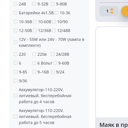
24В
9-32В
9-80В
Количество
Батарейки 4х1,5В
10-36
товара
10-36В
10-60В
10/90
Однорядна
светодиодн
12-50В
12/36В
12/48В
балка
12V - 55W или 24V - 70W (лампа в
18
комплекте)
Ватт
SMD
220
220в
24/28В
дальнего
6
6 Вольт
9-60В
света
9-85
9–16В
9/24
9/36
Аккумулятор-110-220V,
литиевый, бесперебойная
работа до 4 часов
Аккумулятор-110-220V,
литиевый, бесперебойная
работа до 5 часов
Маяк в п