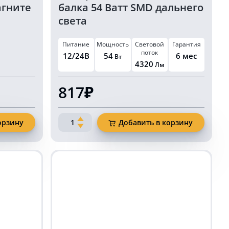
агните
балка 54 Ватт SMD дальнего
света
Питание
Мощность
Световой
Гарантия
поток
12/24В
54
6 мес
Вт
4320
Лм
817₽
Количество
орзину
Добавить в корзину
товара
Однорядная
светодиодная
балка
54
Ватт
SMD
дальнего
света