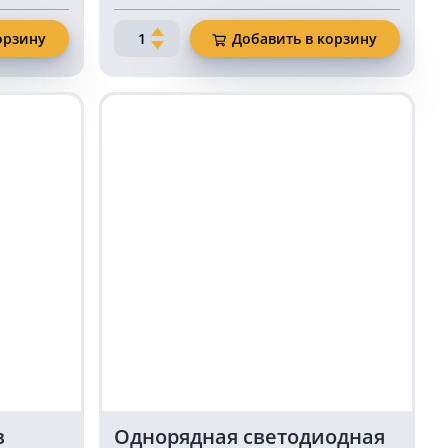
Количество
орзину
Добавить в корзину
товара
Вспышка
маяк
оранжевая
3
светодиода
KARAVAN-
ST13733
в
Однорядная светодиодная