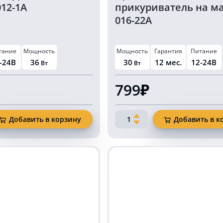
12-1A
прикуриватель на м
016-22A
тание
Мощность
Мощность
Гарантия
Питание
-24В
36
30
12 мес.
12-24В
Вт
Вт
799₽
Количество
Добавить в корзину
Добавить в к
товара
Проблесковый
маяк
ель
в
прикуриватель
на
магните
016-
22A