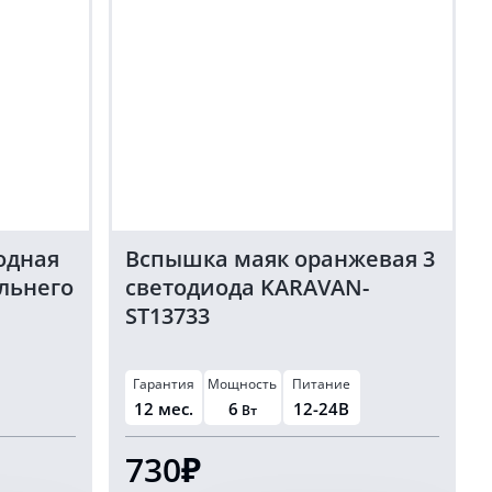
одная
Вспышка маяк оранжевая 3
альнего
светодиода KARAVAN-
ST13733
Гарантия
Мощность
Питание
12 мес.
6
12-24В
Вт
730₽