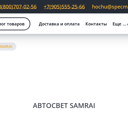
8(800)707-02-56
+7(905)555-25-66
hochu@specmig
лог товаров
Доставка и оплата
Контакты
Еще ...
SAMRAI
АВТОСВЕТ SAMRAI