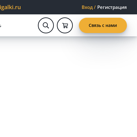
alki.ru
Вход
/
Регистрация
Связь с нами