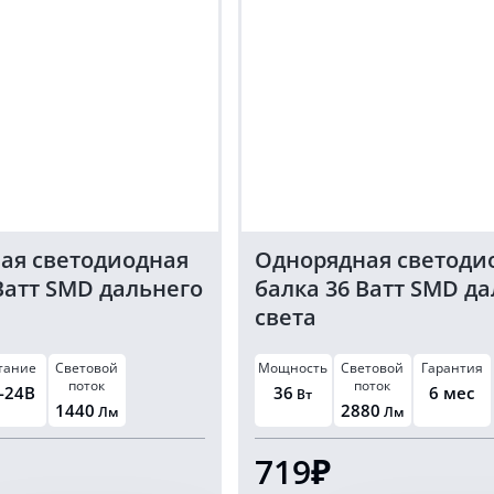
ая светодиодная
Однорядная светоди
Ватт SMD дальнего
балка 36 Ватт SMD д
света
тание
Световой
Мощность
Световой
Гарантия
поток
поток
-24В
36
6 мес
Вт
1440
2880
Лм
Лм
719₽