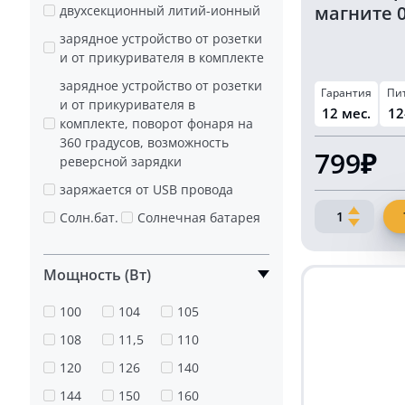
магните 0
двухсекционный литий-ионный
зарядное устройство от розетки
и от прикуривателя в комплекте
зарядное устройство от розетки
Гарантия
Пи
и от прикуривателя в
12 мес.
12
комплекте, поворот фонаря на
360 градусов, возможность
799₽
реверсной зарядки
заряжается от USB провода
Количество
Солн.бат.
Солнечная батарея
товара
Маяк
в
Мощность (Вт)
прикуриват
на
100
104
105
магните
108
11,5
110
012-
1A
120
126
140
144
150
160