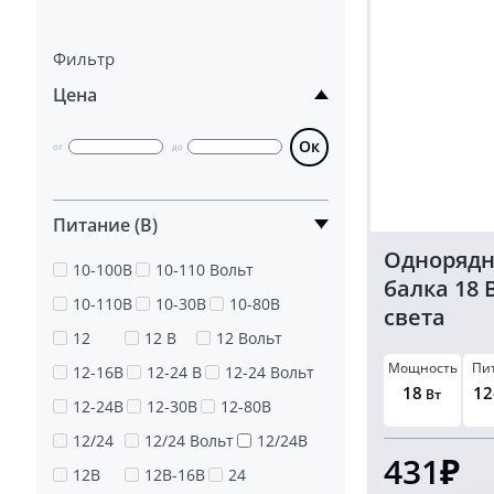
Фильтр
Цена
Ок
от
до
Питание (В)
Однорядн
10-100В
10-110 Вольт
балка 18 
10-110В
10-30В
10-80В
света
12
12 В
12 Вольт
Мощность
Пи
12-16В
12-24 В
12-24 Вольт
18
12
Вт
12-24В
12-30В
12-80В
12/24
12/24 Вольт
12/24В
431₽
12В
12В-16В
24