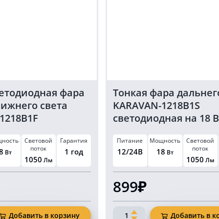
ветодиодная фара
Тонкая фара дальнег
лижнего света
KARAVAN-1218B1S
1218B1F
светодиодная на 18 В
ность
Световой
Гарантия
Питание
Мощность
Световой
поток
поток
8
1 год
12/24В
18
Вт
Вт
1050
1050
Лм
Лм
899₽
Количество
Добавить в корзину
Добавить в к