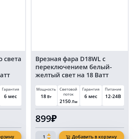
о света
Врезная фара D18WL с
переключением белый-
атт
желтый свет на 18 Ватт
Гарантия
Мощность
Световой
Гарантия
Питание
поток
6 мес
18
6 мес
12-24В
Вт
2150
Лм
899₽
Количество
орзину
Добавить в корзину