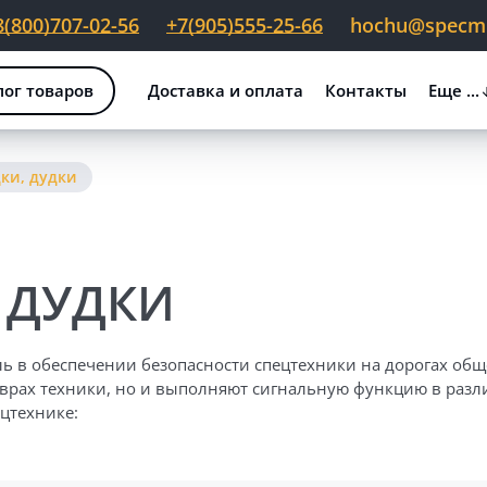
8(800)707-02-56
+7(905)555-25-66
hochu@specmig
лог товаров
Доставка и оплата
Контакты
Еще ...
ки, дудки
 ДУДКИ
ь в обеспечении безопасности спецтехники на дорогах общ
врах техники, но и выполняют сигнальную функцию в разли
цтехнике:
ЛОВ: