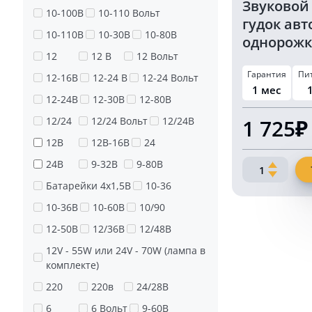
Звуковой
10-100В
10-110 Вольт
гудок ав
ВЫБОР И ПОКУПКА:
10-110В
10-30В
10-80В
однорож
12
12 В
12 Вольт
150db 12 
При выборе звукового сигнала важно учитывать тип т
Гарантия
Пи
12-16В
12-24 В
12-24 Вольт
предлагает широкий ассортимент звуковых дудок, по
1 мес
модель, соответствующую всем требованиям и законод
12-24В
12-30В
12-80В
12/24
12/24 Вольт
12/24В
1 725₽
ПРИМЕРЫ ПРОДУКЦИИ:
12В
12В-16В
24
Однорожковые звуковые сигналы для грузовиков, ст
24В
9-32В
9-80В
Количество
Изготовлены из хромированной нержавеющей стали,
товара
Батарейки 4х1,5В
10-36
Уровень звука до 150 дБ.
Звуковой
10-36В
10-60В
10/90
Для удобства клиентов магазин предлагает доставку по
пневматиче
подходящую модель.
гудок
12-50В
12/36В
12/48В
автомобиль
12V - 55W или 24V - 70W (лампа в
однорожко
комплекте)
KARAVAN
150db
220
220в
24/28В
12
6
6 Вольт
9-60В