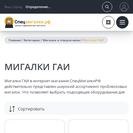
Ваш город:
Определение...
Главная
/
Категории
/
Мигалки и спецсигналы
/
Мигалки ГАИ
МИГАЛКИ ГАИ
Мигалки ГАИ в интернет-магазине СпецМигалкиРФ
действительно представлен широкий ассортимент проблесковых
мигалок. Что позволяет выбрать подходящее оборудование для
различных нужд. Однако, как вы правильно отметили,
использование спецсигналов. Особенно красных и синих, на
Сортировать
гражданском транспорте строго регулируется
законодательством. Вот основные моменты, которые стоит
учитывать при выборе и использовании проблесковых маячков:
ТРЕБОВАНИЯ К ПРОБЛЕСКОВЫМ МАЯЧКАМ ГАИ: