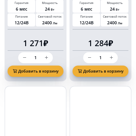
Гарантия
Мощность
Гарантия
Мощность
прикуриватель
6 мес
24
6 мес
24
Вт
Вт
Питание
Световой поток
Питание
Световой поток
12/24В
2400
12/24В
2400
Лм
Лм
1 271₽
1 284₽
Количество
Количество
товара
товара
Проблесковый
Проблесковый
маяк
маяк
Добавить в корзину
Добавить в корзину
колба
KARAVAN
KARAVAN
синий
синий
24
24
Ватт
Ватт
на
8
магните
режимов
и
на
болтах
магните
в
в
прикуриватель
прикуриватель