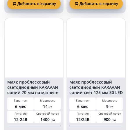
маяк
проблесковый
Добавить в корзину
Добавить в корзину
мигалка
светодиодный
30
KARAVAN
led
синий
на
70
магните
мм
в
на
прикуриватель
магните
KARAVAN-
в
PM2113
прикуриватель
Маяк проблесковый
Маяк проблесковый
светодиодный KARAVAN
светодиодный KARAVAN
синий 70 мм на магните
синий свет 125 мм 30 LED
и болтах в
на магните в
Гарантия
Мощность
Гарантия
Мощность
прикуриватель
прикуриватель
6 мес
14
6 мес
9
Вт
Вт
Питание
Световой поток
Питание
Световой поток
12-24В
1400
12/24В
900
Лм
Лм