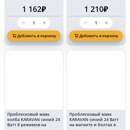
1 162₽
1 210₽
Количество
Количество
товара
товара
Маяк
Маяк
проблесковый
проблесковый
Добавить в корзину
Добавить в корзину
светодиодный
светодиодный
KARAVAN
KARAVAN
синий
синий
70
свет
мм
125
на
мм
магните
30
и
LED
болтах
на
в
магните
прикуриватель
в
прикуриватель
Проблесковый маяк
Проблесковый маяк
колба KARAVAN синий 24
KARAVAN синий 24 Ватт
Ватт 8 режимов на
на магните и болтах в
магните в
прикуриватель