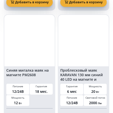
Ватт
маяк
Добавить в корзину
Добавить в корзину
синий
KARAVAN
проблесковый
126
маяк
мм
на
синий
магните
20
KARAVAN-
Ватт
KS72
на
магните
и
болтах
в
прикуриватель
Синяя мигалка маяк на
Проблесковый маяк
магните PM2608
KARAVAN 130 мм синий
40 LED на магните и
болтах в прикуриватель
Питание
Гарантия
Гарантия
Мощность
12/24В
18 мес.
6 мес
20
Вт
Мощность
Питание
Световой поток
12
12/24В
2000
Вт
Лм