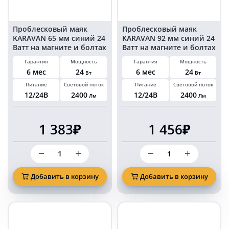
Проблесковый маяк
Проблесковый маяк
KARAVAN 65 мм синий 24
KARAVAN 92 мм синий 24
Ватт на магните и болтах
Ватт на магните и болтах
в прикуриватель
в прикуриватель
Гарантия
Мощность
Гарантия
Мощность
6 мес
24
6 мес
24
Вт
Вт
Питание
Световой поток
Питание
Световой поток
12/24В
2400
12/24В
2400
Лм
Лм
1 383₽
1 456₽
Количество
Количество
товара
товара
Проблесковый
Проблесковый
маяк
маяк
Добавить в корзину
Добавить в корзину
KARAVAN
KARAVAN
65
92
мм
мм
синий
синий
24
24