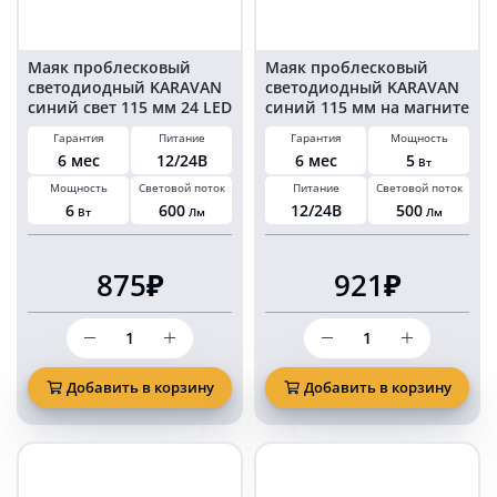
2
шт
Маяк проблесковый
Маяк проблесковый
светодиодный KARAVAN
светодиодный KARAVAN
синий свет 115 мм 24 LED
синий 115 мм на магните
на магните в
в прикуриватель
Гарантия
Питание
Гарантия
Мощность
прикуриватель
6 мес
12/24В
6 мес
5
Вт
Мощность
Световой поток
Питание
Световой поток
6
600
12/24В
500
Вт
Лм
Лм
875₽
921₽
Количество
Количество
товара
товара
Маяк
Маяк
проблесковый
проблесковый
Добавить в корзину
Добавить в корзину
светодиодный
светодиодный
KARAVAN
KARAVAN
синий
синий
свет
115
115
мм