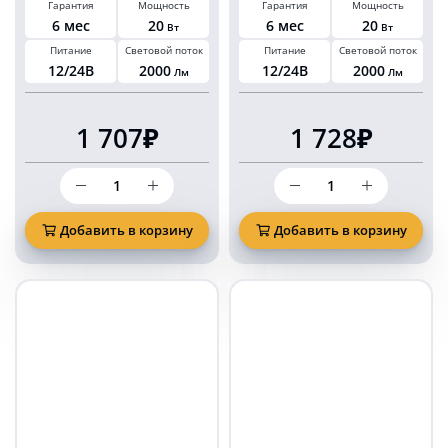
Гарантия
Мощность
Гарантия
Мощность
прикуриватель
6 мес
20
6 мес
20
Вт
Вт
Питание
Световой поток
Питание
Световой поток
12/24В
2000
12/24В
2000
Лм
Лм
1 707₽
1 728₽
Количество
Количество
товара
товара
Проблесковый
Проблесковый
маяк
маяк
Добавить в корзину
Добавить в корзину
колба
KARAVAN
KARAVAN
140
140
мм
мм
синий
синий
50
20
LED
Ватт
на
на
магните
магните
и
и
болтах
болтах
в
в
прикуриватель