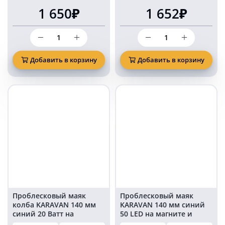
1 650₽
1 652₽
Количество
Количество
товара
товара
Синяя
Проблесковый
мигалка
маяк
Добавить в корзину
Добавить в корзину
маяк
KARAVAN
на
130
магните
мм
PM2608
синий
40
LED
на
магните
и
болтах
в
прикуриватель
Проблесковый маяк
Проблесковый маяк
колба KARAVAN 140 мм
KARAVAN 140 мм синий
синий 20 Ватт на
50 LED на магните и
магните и болтах в
болтах в прикуриватель