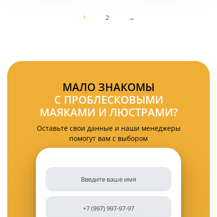
в
крышу
прикуриватель
KARAVAN-
1
2
→
PM2606
МАЛО ЗНАКОМЫ
С ПРОБЛЕСКОВЫМИ
МАЯКАМИ И ЛЮСТРАМИ?
Оставьте свои данные и наши менеджеры
помогут вам с выбором