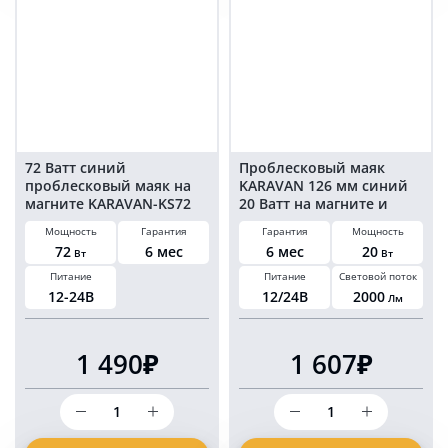
Ватт
Ватт
на
на
магните
магните
и
и
болтах
болтах
в
в
прикуриватель
прикуриватель
72 Ватт синий
Проблесковый маяк
проблесковый маяк на
KARAVAN 126 мм синий
магните KARAVAN-KS72
20 Ватт на магните и
болтах в прикуриватель
Мощность
Гарантия
Гарантия
Мощность
72
6 мес
6 мес
20
Вт
Вт
Питание
Питание
Световой поток
12-24В
12/24В
2000
Лм
1 490₽
1 607₽
Количество
Количество
товара
товара
72
Проблесковый