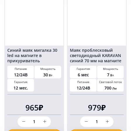
мм
на
24
магните
LED
в
на
прикуриватель
магните
в
прикуриватель
Синий маяк мигалка 30
Маяк проблесковый
led на магните в
светодиодный KARAVAN
прикуриватель
синий 70 мм на магните
KARAVAN-PM2113
в прикуриватель
Питание
Мощность
Гарантия
Мощность
12/24В
30
6 мес
7
Вт
Вт
Гарантия
Питание
Световой поток
12 мес.
12/24В
700
Лм
965₽
979₽
Количество
Количество
товара
товара
Синий
Маяк