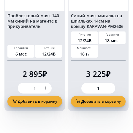
прикуриватель
Проблесковый маяк 140
Синий маяк мигалка на
мм синий на магните в
шпильках 14см на
прикуриватель
крышу KARAVAN-PM2606
Питание
Гарантия
12/24В
18 мес.
Гарантия
Питание
Мощность
6 мес
12/24В
18
Вт
2 895₽
3 225₽
Количество
Количество
товара
товара
Проблесковый
Синий
маяк
маяк
Добавить в корзину
Добавить в корзину
140
мигалка
мм
на
синий
шпильках
на
14см
магните
на