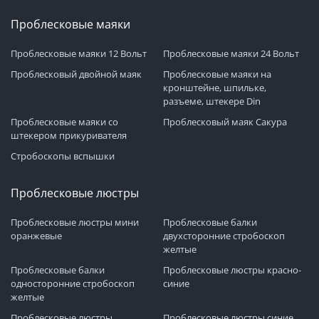
Проблесковые маяки
Проблесковые маяки 12 Вольт
Проблесковые маяки 24 Вольт
Проблесковый двойной маяк
Проблесковые маяки на
кронштейне, шпильке,
разъеме, штекере Din
Проблесковые маяки со
Проблесковый маяк Сакура
штекером прикуривателя
Стробоскопы вспышки
Проблесковые люстры
Проблесковые люстры мини
Проблесковые балки
оранжевые
двухсторонние стробоскоп
желтые
Проблесковые балки
Проблесковые люстры красно-
односторонние стробоскоп
синие
желтые
Проблесковые люстры
Проблесковые люстры синие