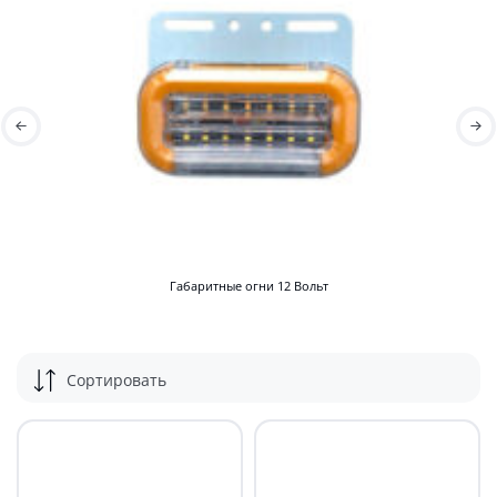
также на боковых сторонах. Они могут иметь круглую или
прямоугольную форму и различные цвета свечения. Такие как
красный, желтый или белый.
ВИДЫ
Фонари для грузового транспорта отличаются по многим
техническим параметрам и назначению: фонари маркерные,
заднего хода, габаритные рожки и многое другое.
У нас можно купить фонари для прицепов и грузовиков, сделав
выбор, опираясь на следующие пункты, которые определяют вид
Габаритные огни 12 Вольт
товара:
тип монтажа: например, многие модели крепятся при
помощи двух болтов;
тип источника света: лампа накаливания, светодиоды;
Сортировать
форма и размер: треугольные, круглые, прямоугольные,
квадратные, овальные;
режим свечения;
цвет света: красный, желтый, белый, комбинированный;
левый/правый;