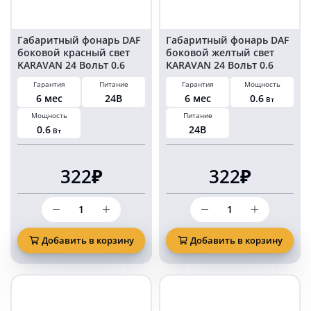
шт
шт
Габаритный фонарь DAF
Габаритный фонарь DAF
боковой красный свет
боковой желтый свет
KARAVAN 24 Вольт 0.6
KARAVAN 24 Вольт 0.6
Ватт комплект 2 шт
Ватт комплект 2 шт
Гарантия
Питание
Гарантия
Мощность
6 мес
24В
6 мес
0.6
Вт
Мощность
Питание
0.6
24В
Вт
322₽
322₽
Количество
Количество
товара
товара
Габаритный
Габаритный
фонарь
фонарь
Добавить в корзину
Добавить в корзину
DAF
DAF
боковой
боковой
красный
желтый
свет
свет
KARAVAN
KARAVAN