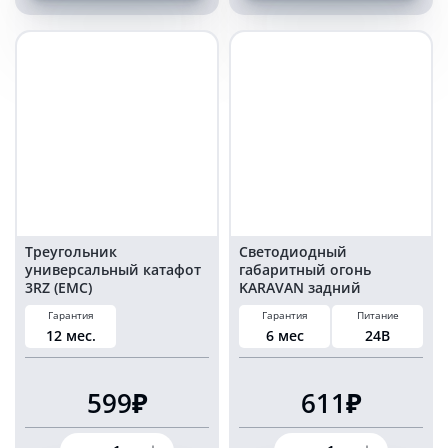
KARAVAN
KARAVAN
красный
желтый
2
2
Ватт
Ватт
24
24
Вольт
Вольт
комплект
комплект
4
4
шт
шт
Треугольник
Светодиодный
универсальный катафот
габаритный огонь
3RZ (EMC)
KARAVAN задний
красный 1 Ватт 24 Вольт
Гарантия
Гарантия
Питание
комплект 4 шт
12 мес.
6 мес
24В
599₽
611₽
Количество
Количество