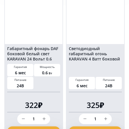
24
24
Вольт
Вольт
0.6
0.6
Ватт
Ватт
комплект
комплект
2
2
шт
шт
Габаритный фонарь DAF
Светодиодный
боковой белый свет
габаритный огонь
KARAVAN 24 Вольт 0.6
KARAVAN 4 Ватт боковой
Ватт комплект 2 шт
красный свет 24 Вольт
Гарантия
Мощность
комплект 2 шт
6 мес
0.6
Вт
Питание
Гарантия
Питание
24В
6 мес
24В
322₽
325₽
Количество
Количество
товара
товара
Габаритный
Светодиодный