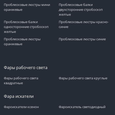
Проблесковые люстры мини
Проблесковые балки
оранжевые
двухсторонние стробоскоп
желтые
Проблесковые балки
Проблесковые люстры красно-
односторонние стробоскоп
синие
желтые
Проблесковые люстры
Проблесковые люстры синие
оранжевые
Фары рабочего света
Фары рабочего света
Фары рабочего света круглые
квадратные
Фара искатели
Фароискатели ксенон
Фароискатель светодиодный