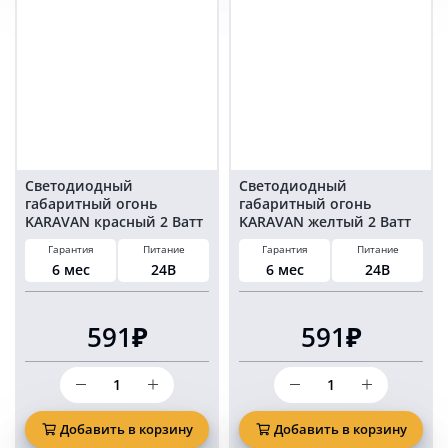
боковой
боковой
красный
желтый
свет
свет
24
24
Вольт
Вольт
комплект
комплект
2
2
шт
шт
Светодиодный
Светодиодный
габаритный огонь
габаритный огонь
KARAVAN красный 2 Ватт
KARAVAN желтый 2 Ватт
24 Вольт комплект 4 шт
24 Вольт комплект 4 шт
Гарантия
Питание
Гарантия
Питание
6 мес
24В
6 мес
24В
591₽
591₽
Количество
Количество
товара
товара
Светодиодный
Светодиодный
габаритный
габаритный
Добавить в корзину
Добавить в корзину
огонь
огонь