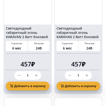
24
12
Вольт
Вольт
2
2
шт
шт
Светодиодный
Светодиодный
габаритный огонь
габаритный огонь
KARAVAN 2 Ватт боковой
KARAVAN 2 Ватт боковой
красный свет 24 Вольт
желтый свет 24 Вольт
Гарантия
Питание
Гарантия
Питание
комплект 2 шт
комплект 2 шт
6 мес
24В
6 мес
24В
457₽
457₽
Количество
Количество
товара
товара
Светодиодный
Светодиодный
габаритный
габаритный
Добавить в корзину
Добавить в корзину
огонь
огонь
KARAVAN
KARAVAN
2
2
Ватт
Ватт