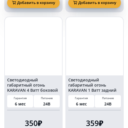
фонарь
габаритный
Добавить в корзину
Добавить в корзину
DAF
огонь
боковой
KARAVAN
белый
4
свет
Ватт
KARAVAN
боковой
24
красный
Вольт
свет
0.6
24
Ватт
Вольт
комплект
комплект
2
2
шт
шт
Светодиодный
Светодиодный
габаритный огонь
габаритный огонь
KARAVAN 4 Ватт боковой
KARAVAN 1 Ватт задний
желтый свет 24 Вольт
24 Вольт желтый свет
Гарантия
Питание
Гарантия
Питание
комплект 2 шт
комплект 2 шт
6 мес
24В
6 мес
24В
350₽
359₽