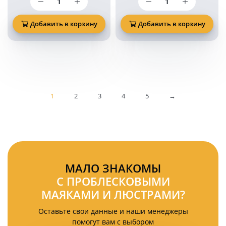
товара
товара
Треугольник
Светодиодный
универсальный
габаритный
Добавить в корзину
Добавить в корзину
катафот
огонь
3RZ
KARAVAN
(EMC)
задний
красный
1
Ватт
24
1
2
3
4
5
Вольт
→
комплект
4
шт
МАЛО ЗНАКОМЫ
С ПРОБЛЕСКОВЫМИ
МАЯКАМИ И ЛЮСТРАМИ?
Оставьте свои данные и наши менеджеры
помогут вам с выбором