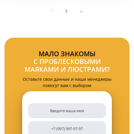
в
крышу
прикуриватель
KARAVAN-
1
2
→
PM2606
МАЛО ЗНАКОМЫ
С ПРОБЛЕСКОВЫМИ
МАЯКАМИ И ЛЮСТРАМИ?
Оставьте свои данные и наши менеджеры
помогут вам с выбором