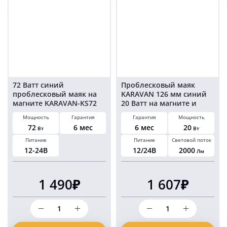
Ватт
Ватт
на
на
магните
магните
и
и
болтах
болтах
в
в
прикуриватель
прикуриватель
72 Ватт синий
Проблесковый маяк
проблесковый маяк на
KARAVAN 126 мм синий
магните KARAVAN-KS72
20 Ватт на магните и
болтах в прикуриватель
Мощность
Гарантия
Гарантия
Мощность
72
6 мес
6 мес
20
Вт
Вт
Питание
Питание
Световой поток
12-24В
12/24В
2000
Лм
1 490₽
1 607₽
Количество
Количество
товара
товара
72
Проблесковый