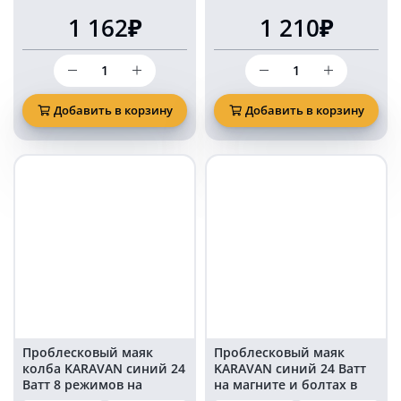
1 162₽
1 210₽
Количество
Количество
товара
товара
Маяк
Маяк
проблесковый
проблесковый
Добавить в корзину
Добавить в корзину
светодиодный
светодиодный
KARAVAN
KARAVAN
синий
синий
70
свет
мм
125
на
мм
магните
30
и
LED
болтах
на
в
магните
прикуриватель
в
прикуриватель
Проблесковый маяк
Проблесковый маяк
колба KARAVAN синий 24
KARAVAN синий 24 Ватт
Ватт 8 режимов на
на магните и болтах в
магните в
прикуриватель