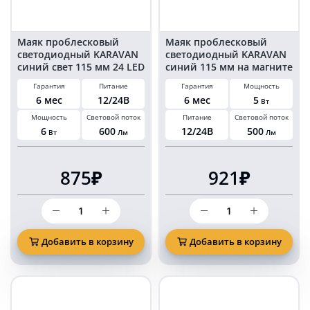
2
шт
Маяк проблесковый
Маяк проблесковый
светодиодный KARAVAN
светодиодный KARAVAN
синий свет 115 мм 24 LED
синий 115 мм на магните
на магните в
в прикуриватель
Гарантия
Питание
Гарантия
Мощность
прикуриватель
6 мес
12/24В
6 мес
5
Вт
Мощность
Световой поток
Питание
Световой поток
6
600
12/24В
500
Вт
Лм
Лм
875₽
921₽
Количество
Количество
товара
товара
Маяк
Маяк
проблесковый
проблесковый
Добавить в корзину
Добавить в корзину
светодиодный
светодиодный
KARAVAN
KARAVAN
синий
синий
свет
115
115
мм