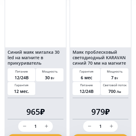
мм
на
24
магните
LED
в
на
прикуриватель
магните
в
прикуриватель
Синий маяк мигалка 30
Маяк проблесковый
led на магните в
светодиодный KARAVAN
прикуриватель
синий 70 мм на магните
KARAVAN-PM2113
в прикуриватель
Питание
Мощность
Гарантия
Мощность
12/24В
30
6 мес
7
Вт
Вт
Гарантия
Питание
Световой поток
12 мес.
12/24В
700
Лм
965₽
979₽
Количество
Количество
товара
товара
Синий
Маяк