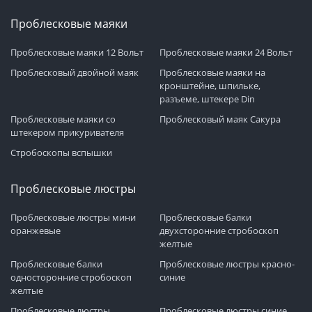
Проблесковые маяки
Проблесковые маяки 12 Вольт
Проблесковые маяки 24 Вольт
Проблесковый двойной маяк
Проблесковые маяки на
кронштейне, шпильке,
разъеме, штекере Din
Проблесковые маяки со
Проблесковый маяк Сакура
штекером прикуривателя
Стробоскопы вспышки
Проблесковые люстры
Проблесковые люстры мини
Проблесковые балки
оранжевые
двухсторонние стробоскоп
желтые
Проблесковые балки
Проблесковые люстры красно-
односторонние стробоскоп
синие
желтые
Проблесковые люстры
Проблесковые люстры синие