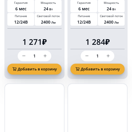
Гарантия
Мощность
Гарантия
Мощность
прикуриватель
6 мес
24
6 мес
24
Вт
Вт
Питание
Световой поток
Питание
Световой поток
12/24В
2400
12/24В
2400
Лм
Лм
1 271₽
1 284₽
Количество
Количество
товара
товара
Проблесковый
Проблесковый
маяк
маяк
Добавить в корзину
Добавить в корзину
колба
KARAVAN
KARAVAN
синий
синий
24
24
Ватт
Ватт
на
8
магните
режимов
и
на
болтах
магните
в
в
прикуриватель
прикуриватель