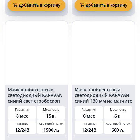
Для обеспечения безопасности дорожного движения и
проблесковый
проблесковый
Добавить в корзину
Добавить в корзину
недопущения неправомерного использования спецсигналов,
маяк
светодиодный
настоятельно рекомендуем приобретать проблесковые маячки
светодиодный
KARAVAN
только у проверенных поставщиков, обладающих
KARAVAN
синий
необходимыми сертификатами.
Интернет-магазин
10
135
СпецМигалки РФ гарантирует своим клиентам легальное
Ватт
мм
происхождение продукции, высокое качество и полное
12-
на
соответствие всем техническим регламентам.
24
магните
Вольт
и
на
болтах
болтах
18
LED
Маяк проблесковый
Маяк проблесковый
светодиодный KARAVAN
светодиодный KARAVAN
синий свет стробоскоп
синий 130 мм на магните
100 мм 15 Ватт на болтах
в прикуриватель
Гарантия
Мощность
Гарантия
Мощность
6 мес
15
6 мес
6
Вт
Вт
Питание
Световой поток
Питание
Световой поток
12/24В
1500
12/24В
600
Лм
Лм