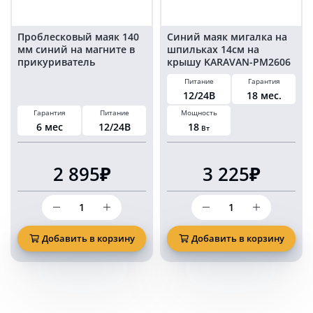
прикуриватель
Проблесковый маяк 140
Синий маяк мигалка на
мм синий на магните в
шпильках 14см на
прикуриватель
крышу KARAVAN-PM2606
Питание
Гарантия
12/24В
18 мес.
Гарантия
Питание
Мощность
6 мес
12/24В
18
Вт
2 895₽
3 225₽
Количество
Количество
товара
товара
Проблесковый
Синий
маяк
маяк
Добавить в корзину
Добавить в корзину
140
мигалка
мм
на
синий
шпильках
на
14см
магните
на