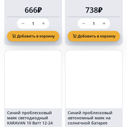
666₽
738₽
Количество
Количество
товара
товара
Маяк
Маяк
проблесковый
проблесковый
Добавить в корзину
Добавить в корзину
светодиодный
светодиодный
KARAVAN
KARAVAN
синий
синий
свет
130
стробоскоп
мм
100
на
мм
магните
15
в
Ватт
прикуриватель
на
болтах
Синий проблесковый
Синий проблесковый
маяк светодиодный
автономный маяк на
KARAVAN 10 Ватт 12-24
солнечной батарее