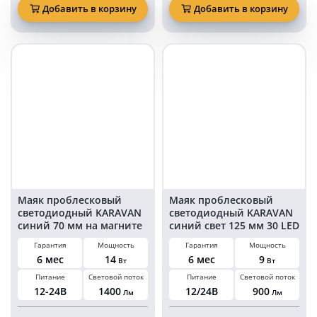
маяк
проблесковый
Добавить в корзину
Добавить в корзину
мигалка
светодиодный
30
KARAVAN
led
синий
на
70
магните
мм
в
на
прикуриватель
магните
KARAVAN-
в
PM2113
прикуриватель
Маяк проблесковый
Маяк проблесковый
светодиодный KARAVAN
светодиодный KARAVAN
синий 70 мм на магните
синий свет 125 мм 30 LED
и болтах в
на магните в
Гарантия
Мощность
Гарантия
Мощность
прикуриватель
прикуриватель
6 мес
14
6 мес
9
Вт
Вт
Питание
Световой поток
Питание
Световой поток
12-24В
1400
12/24В
900
Лм
Лм