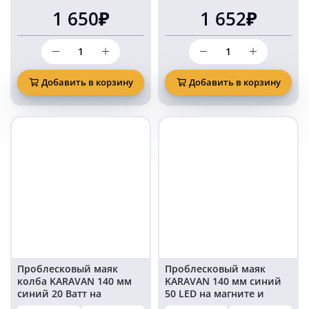
1 650₽
1 652₽
Количество
Количество
товара
товара
Синяя
Проблесковый
мигалка
маяк
Добавить в корзину
Добавить в корзину
маяк
KARAVAN
на
130
магните
мм
PM2608
синий
40
LED
на
магните
и
болтах
в
прикуриватель
Проблесковый маяк
Проблесковый маяк
колба KARAVAN 140 мм
KARAVAN 140 мм синий
синий 20 Ватт на
50 LED на магните и
магните и болтах в
болтах в прикуриватель