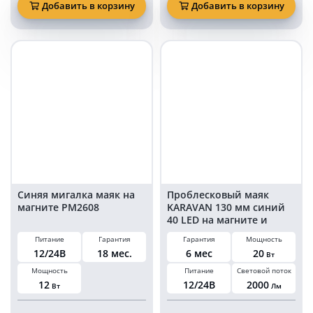
Ватт
маяк
Добавить в корзину
Добавить в корзину
синий
KARAVAN
проблесковый
126
маяк
мм
на
синий
магните
20
KARAVAN-
Ватт
KS72
на
магните
и
болтах
в
прикуриватель
Синяя мигалка маяк на
Проблесковый маяк
магните PM2608
KARAVAN 130 мм синий
40 LED на магните и
болтах в прикуриватель
Питание
Гарантия
Гарантия
Мощность
12/24В
18 мес.
6 мес
20
Вт
Мощность
Питание
Световой поток
12
12/24В
2000
Вт
Лм