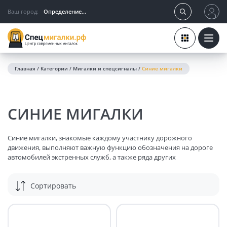
Ваш город:
Определение...
Главная
/
Категории
/
Мигалки и спецсигналы
/
Синие мигалки
СИНИЕ МИГАЛКИ
Синие мигалки, знакомые каждому участнику дорожного
движения, выполняют важную функцию обозначения на дороге
автомобилей экстренных служб, а также ряда других
специальных транспортных средств. Их применение строго
регламентируется Правилами дорожного движения (ПДД) и
Сортировать
федеральными законами.
Назначение синих проблесковых маячков
заключается в
привлечении внимания других участников дорожного движения
к транспортному средству, наделенному особыми правами