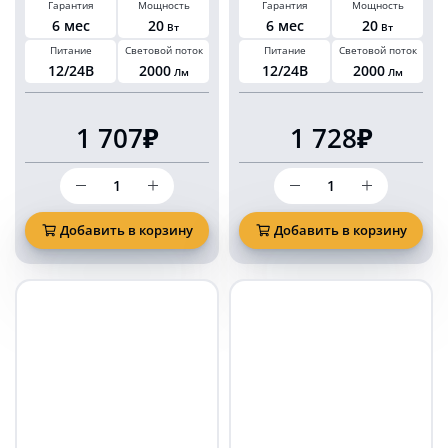
Гарантия
Мощность
Гарантия
Мощность
прикуриватель
6 мес
20
6 мес
20
Вт
Вт
Питание
Световой поток
Питание
Световой поток
12/24В
2000
12/24В
2000
Лм
Лм
1 707₽
1 728₽
Количество
Количество
товара
товара
Проблесковый
Проблесковый
маяк
маяк
Добавить в корзину
Добавить в корзину
колба
KARAVAN
KARAVAN
140
140
мм
мм
синий
синий
50
20
LED
Ватт
на
на
магните
магните
и
и
болтах
болтах
в
в
прикуриватель