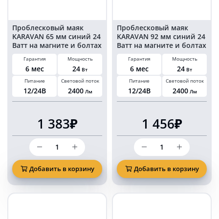
Проблесковый маяк
Проблесковый маяк
KARAVAN 65 мм синий 24
KARAVAN 92 мм синий 24
Ватт на магните и болтах
Ватт на магните и болтах
в прикуриватель
в прикуриватель
Гарантия
Мощность
Гарантия
Мощность
6 мес
24
6 мес
24
Вт
Вт
Питание
Световой поток
Питание
Световой поток
12/24В
2400
12/24В
2400
Лм
Лм
1 383₽
1 456₽
Количество
Количество
товара
товара
Проблесковый
Проблесковый
маяк
маяк
Добавить в корзину
Добавить в корзину
KARAVAN
KARAVAN
65
92
мм
мм
синий
синий
24
24