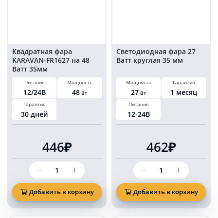
Вольт
Вольт
Квадратная фара
Светодиодная фара 27
KARAVAN-FR1627 на 48
Ватт круглая 35 мм
Ватт 35мм
Питание
Мощность
Мощность
Гарантия
12/24В
48
27
1 месяц
Вт
Вт
Гарантия
Питание
30 дней
12-24В
446₽
462₽
Количество
Количество
товара
товара
Квадратная
Светодиодная
фара
фара
Добавить в корзину
Добавить в корзину
KARAVAN-
27
FR1627
Ватт
на
круглая