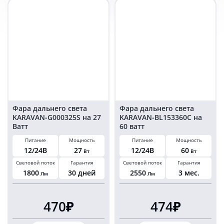
48
35
Ватт
мм
35мм
Фара дальнего света
Фара дальнего света
KARAVAN-G000325S на 27
KARAVAN-BL153360C на
Ватт
60 ватт
Питание
Мощность
Питание
Мощность
12/24В
27
12/24В
60
Вт
Вт
Световой поток
Гарантия
Световой поток
Гарантия
1800
30 дней
2550
3 мес.
Лм
Лм
470₽
474₽