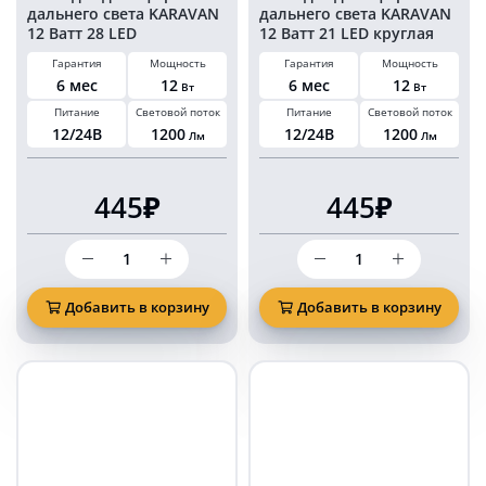
дальнего света KARAVAN
дальнего света KARAVAN
12 Ватт 28 LED
12 Ватт 21 LED круглая
квадратная 12/24 Вольт
12/24 Вольт
Гарантия
Мощность
Гарантия
Мощность
6 мес
12
6 мес
12
Вт
Вт
Питание
Световой поток
Питание
Световой поток
12/24В
1200
12/24В
1200
Лм
Лм
445₽
445₽
Количество
Количество
товара
товара
Светодиодная
Светодиодная
фара
фара
Добавить в корзину
Добавить в корзину
дальнего
дальнего
света
света
KARAVAN
KARAVAN
12
12
Ватт
Ватт
28
21
LED
LED
квадратная
круглая
12/24
12/24