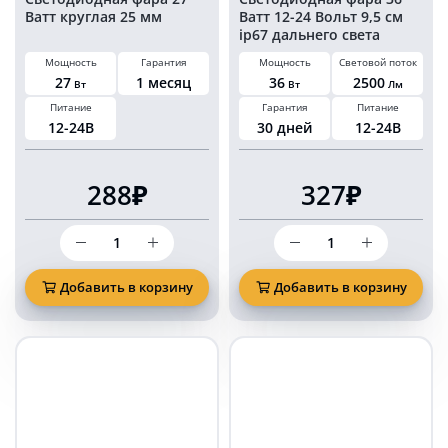
Ватт круглая 25 мм
Ватт 12-24 Вольт 9,5 см
ip67 дальнего света
Мощность
Гарантия
Мощность
Световой поток
27
1 месяц
36
2500
Вт
Вт
Лм
Питание
Гарантия
Питание
12-24В
30 дней
12-24В
288₽
327₽
Количество
Количество
товара
товара
Светодиодная
Светодиодная
фара
фара
Добавить в корзину
Добавить в корзину
27
36
Ватт
Ватт
круглая
12-
25
24
мм
Вольт
9,5
см
ip67