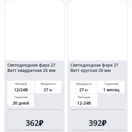
квадратная
на
20
48
мм
Ватт
25мм
Светодиодная фара 27
Светодиодная фара 27
Ватт квадратная 25 мм
Ватт круглая 20 мм
Питание
Мощность
Мощность
Гарантия
12/24В
27
27
1 месяц
Вт
Вт
Гарантия
Питание
30 дней
12-24В
362₽
392₽