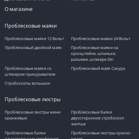
О магазине
Проблесковые маяки
Проблесковые маяки 12 Вольт
Проблесковые маяки 24 Вольт
Проблесковый двойной маяк
Проблесковые маяки на
кронштейне, шпильке,
разъеме, штекере Din
Проблесковые маяки со
Проблесковый маяк Сакура
штекером прикуривателя
Стробоскопы вспышки
Проблесковые люстры
Проблесковые люстры мини
Проблесковые балки
оранжевые
двухсторонние стробоскоп
желтые
Проблесковые балки
Проблесковые люстры красно-
односторонние стробоскоп
синие