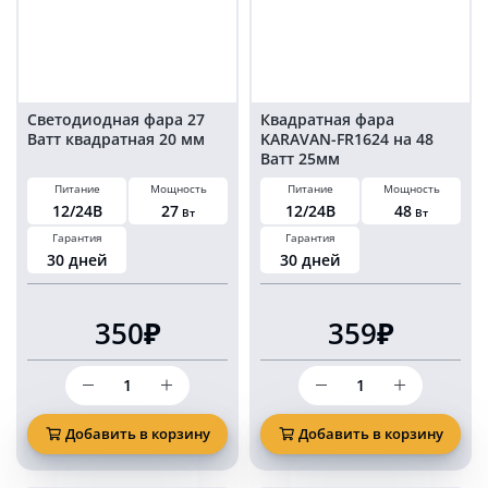
дальнего
света
Светодиодная фара 27
Квадратная фара
Ватт квадратная 20 мм
KARAVAN-FR1624 на 48
Ватт 25мм
Питание
Мощность
Питание
Мощность
12/24В
27
12/24В
48
Вт
Вт
Гарантия
Гарантия
30 дней
30 дней
350₽
359₽
Количество
Количество
товара
товара
Светодиодная
Квадратная
фара
фара
Добавить в корзину
Добавить в корзину
27
KARAVAN-
Ватт
FR1624