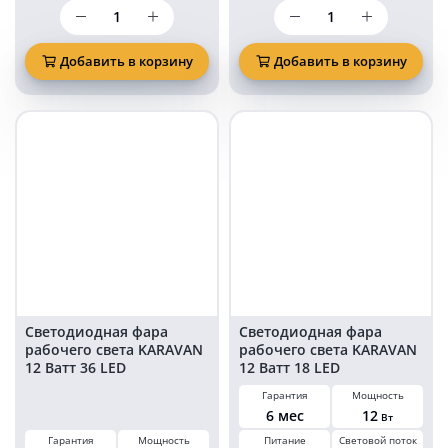
Количество
Количество
товара
товара
Светодиодная
Светодиодная
фара
фара
Добавить в корзину
Добавить в корзину
27
27
Ватт
Ватт
квадратная
круглая
25
20
мм
мм
Светодиодная фара
Светодиодная фара
рабочего света KARAVAN
рабочего света KARAVAN
12 Ватт 36 LED
12 Ватт 18 LED
квадратная 12/24 Вольт
квадратная 12/24 Вольт
Гарантия
Мощность
6 мес
12
Вт
Гарантия
Мощность
Питание
Световой поток