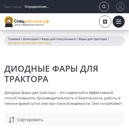
Ваш город:
Определение...
Главная
/
Категории
/
Фары для спецтехники
/
Фары для трактора
/
Диодные фары для трактора
ДИОДНЫЕ ФАРЫ ДЛЯ
ТРАКТОРА
Диодные фары для трактора – это надежный и эффективный
способ повысить производительность и безопасность работы в
темное время суток или при плохой видимости. Они потребляют
на 60-80% меньше энергии, чем галогенные лампы, служат в 20-30
раз дольше. А их яркость на 70-80% выше. Светодиодные фары
Сортировать
устойчивы к ударам и вибрациям. А также имеют широкий выбор
функций: ближний и дальний свет, противотуманные фары,