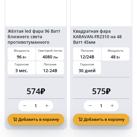
Жёлтая led фара 96 Ватт
Квадратная фара
ближнего света
KARAVAN-FR2310 на 48
противотуманного
Ватт 45мм
KARAVAN-FR1852
Мощность
Световой поток
Питание
Мощность
96
4080
12/24В
48
Вт
Лм
Вт
Гарантия
Питание
Гарантия
3 мес.
12-24В
30 дней
574₽
575₽
Количество
Количество
товара
товара
Жёлтая
Квадратная
led
фара
Добавить в корзину
Добавить в корзину
фара
KARAVAN-
96
FR2310
Ватт
на