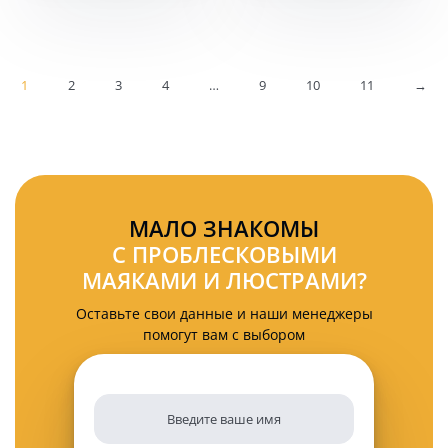
ближнего
48
света
Ватт
противотуманного
45мм
KARAVAN-
1
2
FR1852
3
4
…
9
10
11
→
МАЛО ЗНАКОМЫ
С ПРОБЛЕСКОВЫМИ
МАЯКАМИ И ЛЮСТРАМИ?
Оставьте свои данные и наши менеджеры
помогут вам с выбором