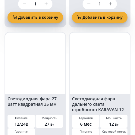
Количество
Количество
товара
товара
Фара
Фара
дальнего
дальнего
Добавить в корзину
Добавить в корзину
света
света
KARAVAN-
KARAVAN-
G000325S
BL153360C
на
на
27
60
Ватт
ватт
Светодиодная фара 27
Светодиодная фара
Ватт квадратная 35 мм
дальнего света
стробоскоп KARAVAN 12
Ватт 8 LED круглая 12/24
Питание
Мощность
Гарантия
Мощность
Вольт
12/24В
27
6 мес
12
Вт
Вт
Гарантия
Питание
Световой поток