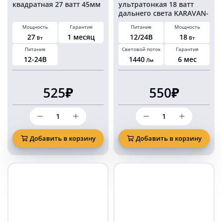
квадратная 27 ватт 45мм
ультратонкая 18 ватт
дальнего света KARAVAN-
352018
Мощность
Гарантия
Питание
Мощность
27
1 месяц
12/24В
18
Вт
Вт
Питание
Световой поток
Гарантия
12-24В
1440
6 мес
Лм
525₽
550₽
Количество
Количество
товара
товара
Светодиодная
Фара
фара
балка
Добавить в корзину
Добавить в корзину
квадратная
узкая
27
ультратонкая
ватт
18
45мм
ватт
дальнего
света
KARAVAN-
352018