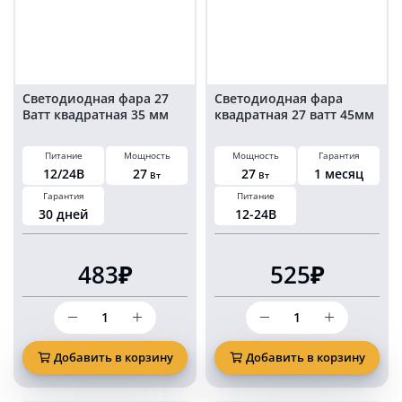
12/24
Вольт
Светодиодная фара 27
Светодиодная фара
Ватт квадратная 35 мм
квадратная 27 ватт 45мм
Питание
Мощность
Мощность
Гарантия
12/24В
27
27
1 месяц
Вт
Вт
Гарантия
Питание
30 дней
12-24В
483₽
525₽
Количество
Количество
товара
товара
Светодиодная
Светодиодная
фара
фара
Добавить в корзину
Добавить в корзину
27
квадратная
Ватт
27