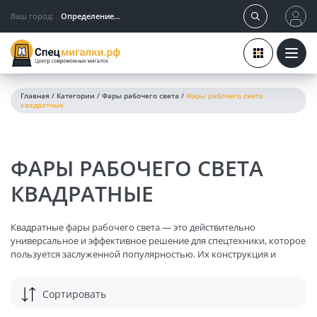
Ваш город:
Определение...
Главная
/
Категории
/
Фары рабочего света
/
Фары рабочего света
квадратные
ФАРЫ РАБОЧЕГО СВЕТА
КВАДРАТНЫЕ
Квадратные фары рабочего света — это действительно
универсальное и эффективное решение для спецтехники, которое
пользуется заслуженной популярностью. Их конструкция и
функциональные особенности делают их идеальным выбором
для различных условий эксплуатации. Давайте подробнее
Сортировать
рассмотрим, почему квадратные фары так востребованы, и как
правильно подобрать их в интернет-магазине
СпецМигалки РФ
.