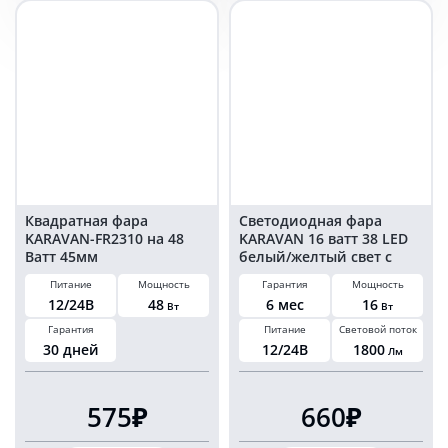
квадратная
ватт
35
45мм
мм
Квадратная фара
Светодиодная фара
KARAVAN-FR2310 на 48
KARAVAN 16 ватт 38 LED
Ватт 45мм
белый/желтый свет с
переключением желтый
Питание
Мощность
Гарантия
Мощность
стробоскоп 12/24 Вольт
12/24В
48
6 мес
16
Вт
Вт
Гарантия
Питание
Световой поток
30 дней
12/24В
1800
Лм
575₽
660₽