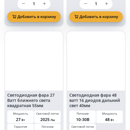
Количество
Количество
товара
товара
Светодиодная
Светодиодная
квадратная
квадратная
Добавить в корзину
Добавить в корзину
фара
фара
27
20
Ватт
ватт
9
дальнего
LED
света
Epistar
с
11
жёлтым
см
габаритом
ближнего
12-
света
80V
на
грузовик
Светодиодная фара 27
Светодиодная фара 48
Ватт ближнего света
ватт 16 диодов дальний
квадратная 55мм
свет 40мм
Мощность
Световой поток
Питание
Мощность
27
2025
10-30В
48
Вт
Лм
Вт
Гарантия
Питание
Световой поток