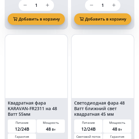
Количество
Количество
товара
товара
Квадратная
Светодиодная
фара
фара
Добавить в корзину
Добавить в корзину
KARAVAN-
KARAVAN
FR2310
16
на
ватт
48
38
Ватт
LED
45мм
белый/
желтый
свет
с
переключением
желтый
стробоскоп
12/24
Вольт
Квадратная фара
Светодиодная фара 48
KARAVAN-FR2311 на 48
Ватт ближний свет
Ватт 55мм
квадратная 45 мм
Питание
Мощность
Питание
Мощность
12/24В
48
12/24В
48
Вт
Вт
Гарантия
Световой поток
Гарантия