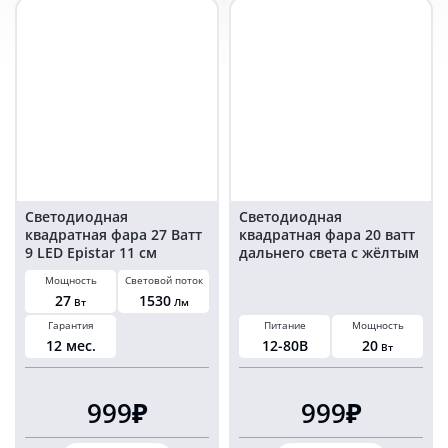
света
света
квадратная
квадратная
35мм
35мм
Светодиодная
Светодиодная
квадратная фара 27 Ватт
квадратная фара 20 ватт
9 LED Epistar 11 см
дальнего света с жёлтым
ближнего света
габаритом 12-80V на
Мощность
Световой поток
грузовик
27
1530
Вт
Лм
Гарантия
Питание
Мощность
12 мес.
12-80В
20
Вт
999₽
999₽