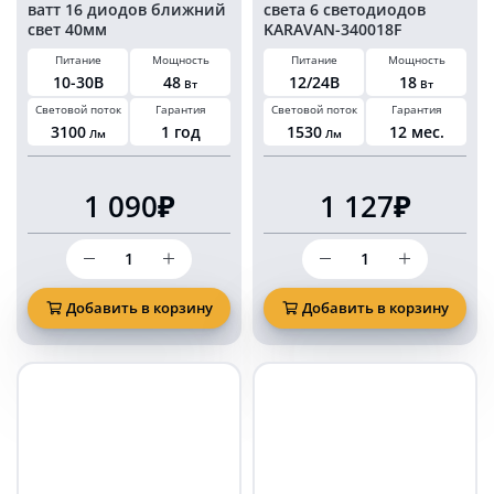
ватт 16 диодов ближний
света 6 светодиодов
свет 40мм
KARAVAN-340018F
Питание
Мощность
Питание
Мощность
10-30В
48
12/24В
18
Вт
Вт
Световой поток
Гарантия
Световой поток
Гарантия
3100
1 год
1530
12 мес.
Лм
Лм
1 090₽
1 127₽
Количество
Количество
товара
товара
Светодиодная
Фара
фара
18
Добавить в корзину
Добавить в корзину
48
ватт
ватт
ближнего
16
света
диодов
6
ближний
светодиодов
свет
KARAVAN-
40мм
340018F