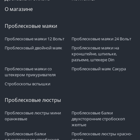
О магазине
Проблесковые маяки
Проблесковые маяки 12 Вольт
Проблесковые маяки 24 Вольт
Проблесковый двойной маяк
Проблесковые маяки на
кронштейне, шпильке,
разъеме, штекере Din
Проблесковые маяки со
Проблесковый маяк Сакура
штекером прикуривателя
Стробоскопы вспышки
Проблесковые люстры
Проблесковые люстры мини
Проблесковые балки
оранжевые
двухсторонние стробоскоп
желтые
Проблесковые балки
Проблесковые люстры красно-
односторонние стробоскоп
синие