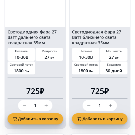
KARAVAN-
FR163930
Светодиодная фара 27
Светодиодная фара 27
Ватт дальнего света
Ватт ближнего света
квадратная 35мм
квадратная 35мм
Питание
Мощность
Питание
Мощность
10-30В
27
10-30В
27
Вт
Вт
Световой поток
Световой поток
Гарантия
1800
1800
30 дней
Лм
Лм
725₽
725₽
Количество
Количество
товара
товара
Светодиодная
Светодиодная
фара
фара
Добавить в корзину
Добавить в корзину
27
27
Ватт
Ватт
дальнего
ближнего