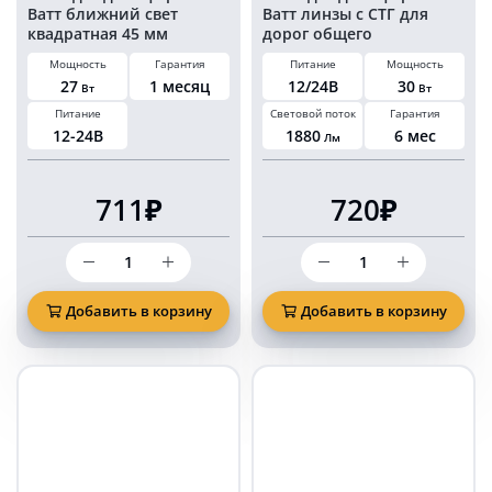
Ватт ближний свет
Ватт линзы с СТГ для
квадратная 45 мм
дорог общего
пользования KARAVAN-
Мощность
Гарантия
Питание
Мощность
FR163930
27
1 месяц
12/24В
30
Вт
Вт
Питание
Световой поток
Гарантия
12-24В
1880
6 мес
Лм
711₽
720₽
Количество
Количество
товара
товара
Светодиодная
Светодиодная
фара
фара
Добавить в корзину
Добавить в корзину
27
30
Ватт
Ватт
ближний
линзы
свет
с
квадратная
СТГ
45
для
мм
дорог
общего
пользования