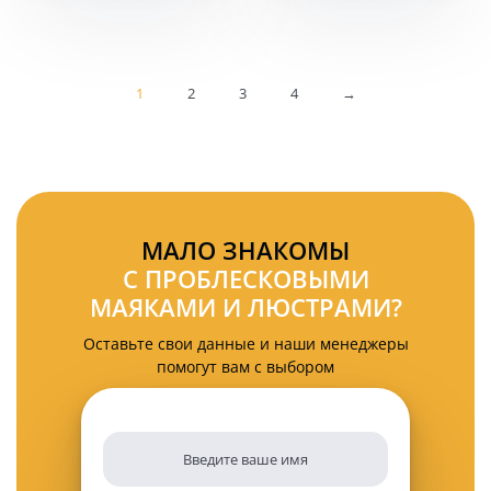
27
led
ватт
KARAVAN-
1227SWY
1248SF
1
2
3
4
→
МАЛО ЗНАКОМЫ
С ПРОБЛЕСКОВЫМИ
МАЯКАМИ И ЛЮСТРАМИ?
Оставьте свои данные и наши менеджеры
помогут вам с выбором