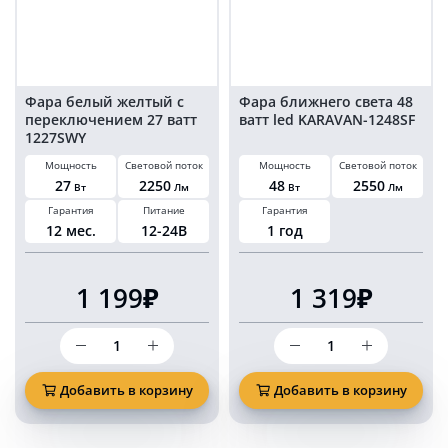
Фара белый желтый с
Фара ближнего света 48
переключением 27 ватт
ватт led KARAVAN-1248SF
1227SWY
Мощность
Световой поток
Мощность
Световой поток
27
2250
48
2550
Вт
Лм
Вт
Лм
Гарантия
Питание
Гарантия
12 мес.
12-24В
1 год
1 199₽
1 319₽
Количество
Количество
товара
товара
Фара
Фара
белый
ближнего
Добавить в корзину
Добавить в корзину
желтый
света
с
48
переключением
ватт