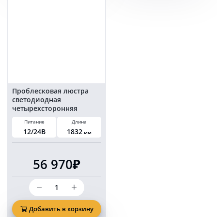
см
см
Проблесковая люстра
светодиодная
четырехсторонняя
оранжевая 183 см
Питание
Длина
12/24В
1832
мм
56 970₽
Количество
товара
Проблесковая
люстра
Добавить в корзину