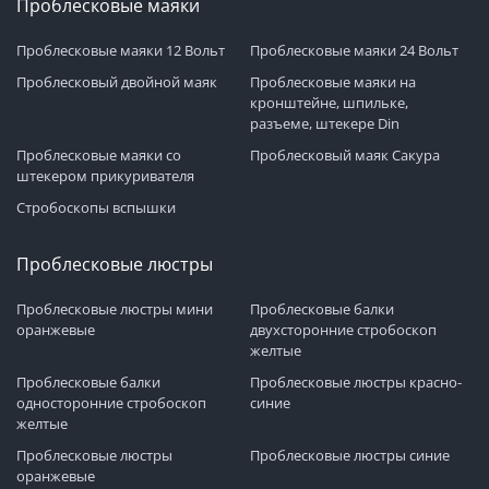
Проблесковые маяки
Проблесковые маяки 12 Вольт
Проблесковые маяки 24 Вольт
Проблесковый двойной маяк
Проблесковые маяки на
кронштейне, шпильке,
разъеме, штекере Din
Проблесковые маяки со
Проблесковый маяк Сакура
штекером прикуривателя
Стробоскопы вспышки
Проблесковые люстры
Проблесковые люстры мини
Проблесковые балки
оранжевые
двухсторонние стробоскоп
желтые
Проблесковые балки
Проблесковые люстры красно-
односторонние стробоскоп
синие
желтые
Проблесковые люстры
Проблесковые люстры синие
оранжевые