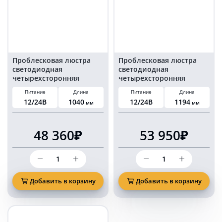
Проблесковая люстра
Проблесковая люстра
светодиодная
светодиодная
четырехсторонняя
четырехсторонняя
оранжевая 104 см
оранжевая 120 см
Питание
Длина
Питание
Длина
12/24В
1040
12/24В
1194
мм
мм
48 360₽
53 950₽
Количество
Количество
товара
товара
Проблесковая
Проблесковая
люстра
люстра
Добавить в корзину
Добавить в корзину
светодиодная
светодиодная
четырехсторонняя
четырехсторонняя
оранжевая
оранжевая
104
120