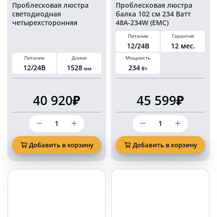
Проблесковая люстра
Проблесковая люстра
светодиодная
балка 102 см 234 Ватт
четырехсторонняя
48A-234W (EMC)
оранжевая 153 см
Питание
Гарантия
12/24В
12 мес.
Питание
Длина
Мощность
12/24В
1528
234
мм
Вт
40 920₽
45 599₽
Количество
Количество
товара
товара
Проблесковая
Проблесковая
люстра
люстра
Добавить в корзину
Добавить в корзину
светодиодная
балка
четырехсторонняя
102
оранжевая
см
153
234
см
Ватт
48A-
234W
(EMC)