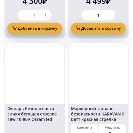
4 300₽
4 499₽
Количество
Количество
товара
товара
30
Маркерный
ВАТТ
фонарь
Добавить в корзину
Добавить в корзину
КРАСНАЯ
фара
ЛИНИЯ
15
ФОНАРЬ
Ватт
МАРКЕРНЫЙ
синяя
MF2656
линия
зона
безопасности
у
техники
15WBL
(EMC)
Фонарь безопасности
Маркерный фонарь
синяя бегущая стрелка
безопасности KARAVAN 9
18w 10-80V Osram led
Ватт красная стрелка
KARAVAN PRO
Цвет луча
Мощность