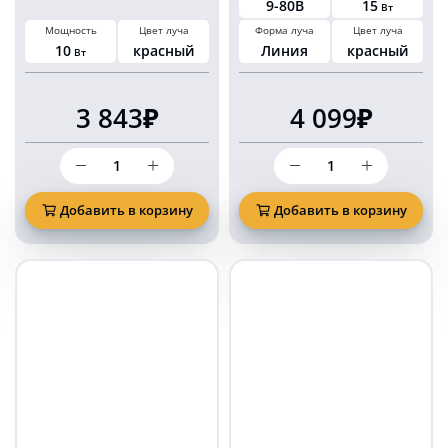
9-80В
15
Вт
Мощность
Цвет луча
Форма луча
Цвет луча
10
красный
Линия
красный
Вт
3 843₽
4 099₽
Количество
Количество
товара
товара
Светодиодный
Фара
маркерный
фонарь
Добавить в корзину
Добавить в корзину
фонарь
зона
безопасности
безопасности
10
красная
Ватт
линия
красная
15
подкова
Ватт
(арка)
на
погрузчик
15WRL
(EMC)