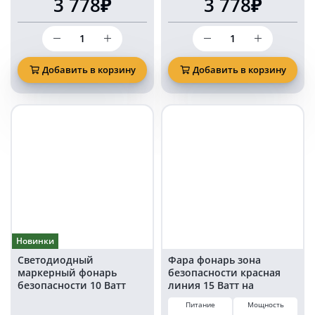
3 778₽
3 778₽
Количество
Количество
товара
товара
Маркерный
Маркерный
фонарь
фонарь
Добавить в корзину
Добавить в корзину
на
на
погрузчик
погрузчик
6W
6W
красная
синяя
линия
линия
Новинки
Светодиодный
Фара фонарь зона
маркерный фонарь
безопасности красная
безопасности 10 Ватт
линия 15 Ватт на
красная подкова (арка)
погрузчик 15WRL (EMC)
Питание
Мощность