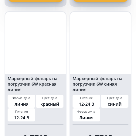
безопасности
красная
на
линия
погрузчик
фонарь
15
маркерный
Ватт
10WRL
OSRAM
(EMC)
красная
линия
Маркерный фонарь на
Маркерный фонарь на
погрузчик 6W красная
погрузчик 6W синяя
линия
линия
Форма луча
Цвет луча
Питание
Цвет луча
линия
красный
12-24 В
синий
Питание
Форма луча
12-24 В
Линия