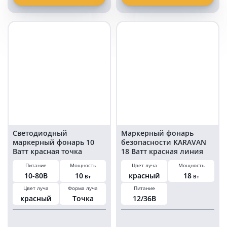
Московской области и в регионы нашей страны. Если возникли
безопасности
фонарь
трудности с выбором – позвонит енам или напишите через
KARAVAN
10
форму обратной связи.
12
Ватт
Ватт
синяя
красная
точка
линия
Светодиодный
Маркерный фонарь
маркерный фонарь 10
безопасности KARAVAN
Ватт красная точка
18 Ватт красная линия
Питание
Мощность
Цвет луча
Мощность
10-80В
10
красный
18
Вт
Вт
Цвет луча
Форма луча
Питание
красный
Точка
12/36В