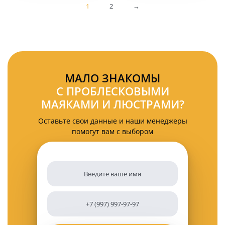
погрузчик
1
2
→
Osram
leds
KARAVAN
PRO
RED
МАЛО ЗНАКОМЫ
С ПРОБЛЕСКОВЫМИ
МАЯКАМИ И ЛЮСТРАМИ?
Оставьте свои данные и наши менеджеры
помогут вам с выбором