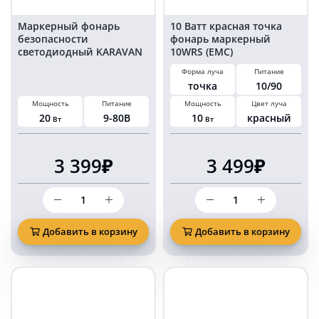
Маркерный фонарь
10 Ватт красная точка
безопасности
фонарь маркерный
светодиодный KARAVAN
10WRS (EMC)
20 Вт синий бегущий
Форма луча
Питание
огонь
точка
10/90
Мощность
Питание
Мощность
Цвет луча
20
9-80В
10
красный
Вт
Вт
3 399₽
3 499₽
Количество
Количество
товара
товара
Маркерный
10
фонарь
Ватт
Добавить в корзину
Добавить в корзину
безопасности
красная
светодиодный
точка
KARAVAN
фонарь
20
маркерный
Вт
10WRS
синий
(EMC)