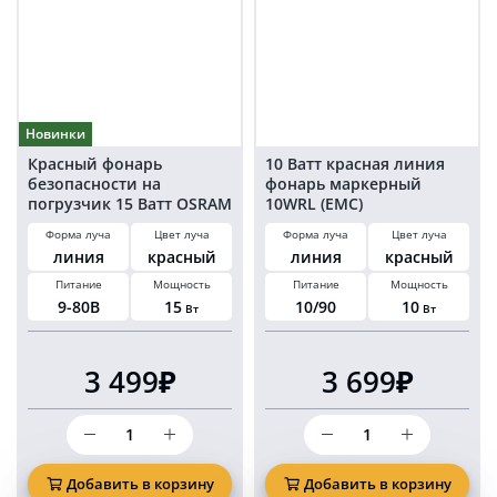
бегущий
огонь
Новинки
Красный фонарь
10 Ватт красная линия
безопасности на
фонарь маркерный
погрузчик 15 Ватт OSRAM
10WRL (EMC)
красная линия
Форма луча
Цвет луча
Форма луча
Цвет луча
линия
красный
линия
красный
Питание
Мощность
Питание
Мощность
9-80В
15
10/90
10
Вт
Вт
3 499₽
3 699₽
Количество
Количество
товара
товара
Красный
10
фонарь
Ватт
Добавить в корзину
Добавить в корзину