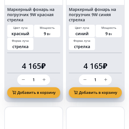
Маркерный фонарь на
Маркерный фонарь на
погрузчик 9W красная
погрузчик 9W синяя
стрелка
стрелка
Цвет луча
Мощность
Цвет луча
Мощность
красный
9
синий
9
Вт
Вт
Форма луча
Форма луча
стрелка
стрелка
4 165₽
4 165₽
Количество
Количество
товара
товара
Маркерный
Маркерный
фонарь
фонарь
Добавить в корзину
Добавить в корзину
на
на
погрузчик
погрузчик
9W
9W
красная
синяя
стрелка
стрелка