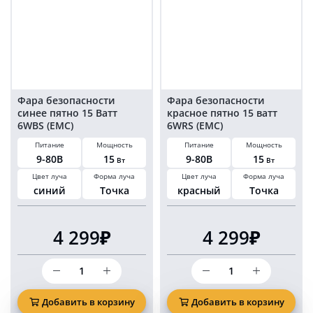
Фара безопасности
Фара безопасности
синее пятно 15 Ватт
красное пятно 15 ватт
6WBS (EMC)
6WRS (EMC)
Питание
Мощность
Питание
Мощность
9-80В
15
9-80В
15
Вт
Вт
Цвет луча
Форма луча
Цвет луча
Форма луча
синий
Точка
красный
Точка
4 299₽
4 299₽
Количество
Количество
товара
товара
Фара
Фара
безопасности
безопасности
Добавить в корзину
Добавить в корзину