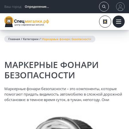
Ваш город:
Определение...
Главная
/
Категории
/
Маркерные фонари безопасности
МАРКЕРНЫЕ ФОНАРИ
БЕЗОПАСНОСТИ
Маркерные фонари безопасности – это компоненты, которые
помогают придать видимость автомобилю в сложной дорожной
обстановке: в темное время суток, в туман, непогоду. Они
устанавливаются на бортовых стенках, задней и передней частях
транспортного средства, прицепов. Назначение данных фонарей
заключается в предупреждении водителями других автомобилей
о местоположении и направлении движения автомобиля, что
позволяет избежать столкновения, заранее продумав маневр.