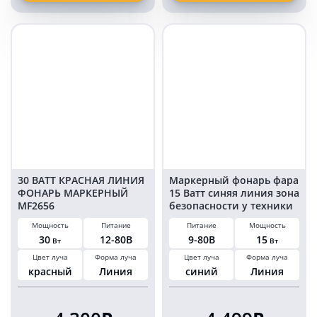
синее
красное
пятно
пятно
15
15
Ватт
ватт
6WBS
6WRS
(EMC)
(EMC)
30 ВАТТ КРАСНАЯ ЛИНИЯ
Маркерный фонарь фара
ФОНАРЬ МАРКЕРНЫЙ
15 Ватт синяя линия зона
MF2656
безопасности у техники
15WBL (EMC)
Мощность
Питание
Питание
Мощность
30
12-80В
9-80В
15
Вт
Вт
Цвет луча
Форма луча
Цвет луча
Форма луча
красный
Линия
синий
Линия