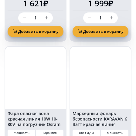
1 621₽
1 999₽
Количество
Количество
товара
товара
Светодиодный
Маркерный
маркерный
фонарь
Добавить в корзину
Добавить в корзину
фонарь
безопасности
10
KARAVAN
Ватт
18
красная
Ватт
точка
красная
линия
Фара опасная зона
Маркерный фонарь
красная линия 10W 10-
безопасности KARAVAN 6
80V на погрузчик Osram
Ватт красная линия
leds KARAVAN PRO RED
Мощность
Гарантия
Цвет луча
Мощность