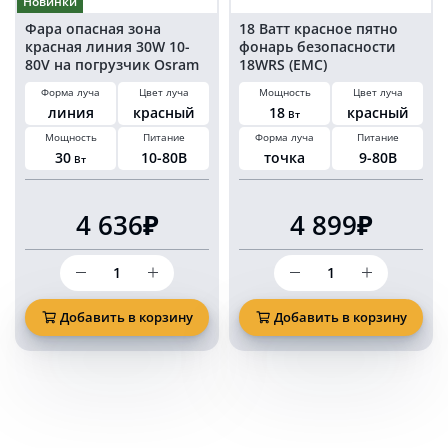
Новинки
Фара опасная зона
18 Ватт красное пятно
красная линия 30W 10-
фонарь безопасности
80V на погрузчик Osram
18WRS (EMC)
leds KARAVAN PRO RED
Форма луча
Цвет луча
Мощность
Цвет луча
линия
красный
18
красный
Вт
Мощность
Питание
Форма луча
Питание
30
10-80В
точка
9-80В
Вт
4 636₽
4 899₽
Количество
Количество
товара
товара
Фара
18
опасная
Ватт
Добавить в корзину
Добавить в корзину
зона
красное
красная
пятно
линия
фонарь
30W
безопасности
10-
18WRS
80V
(EMC)
на