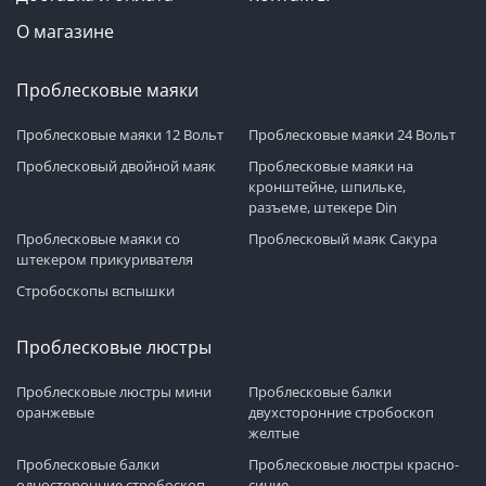
О магазине
Проблесковые маяки
Проблесковые маяки 12 Вольт
Проблесковые маяки 24 Вольт
Проблесковый двойной маяк
Проблесковые маяки на
кронштейне, шпильке,
разъеме, штекере Din
Проблесковые маяки со
Проблесковый маяк Сакура
штекером прикуривателя
Стробоскопы вспышки
Проблесковые люстры
Проблесковые люстры мини
Проблесковые балки
оранжевые
двухсторонние стробоскоп
желтые
Проблесковые балки
Проблесковые люстры красно-
односторонние стробоскоп
синие