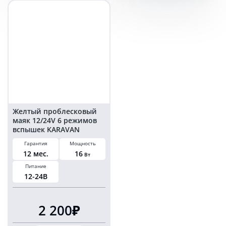
KARAVAN
KARAVAN
10
10
Ватт
Ватт
12-
12-
24
24
Вольт
Вольт
на
на
болтах
болтах
комплект
комплект
2
2
шт
шт
Желтый проблесковый
маяк 12/24V 6 режимов
вспышек KARAVAN
PM1728
Гарантия
Мощность
12 мес.
16
Вт
Питание
12-24В
2 200₽