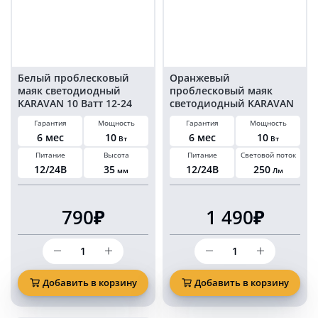
болтах
на
комплект
болтах
2
комплект
шт
2
шт
Белый проблесковый
Оранжевый
маяк светодиодный
проблесковый маяк
KARAVAN 10 Ватт 12-24
светодиодный KARAVAN
Вольт на болтах
10 Ватт 12-24 Вольт на
Гарантия
Мощность
Гарантия
Мощность
комплект 2 шт
болтах комплект 2 шт
6 мес
10
6 мес
10
Вт
Вт
Питание
Высота
Питание
Световой поток
12/24В
35
12/24В
250
мм
Лм
790₽
1 490₽
Количество
Количество
товара
товара
Белый
Оранжевый
проблесковый
проблесковый
Добавить в корзину
Добавить в корзину
маяк
маяк
светодиодный
светодиодный