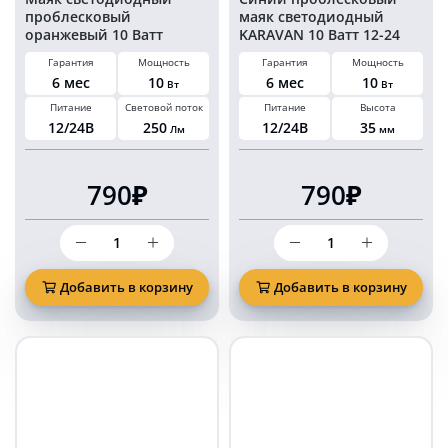
проблесковый
маяк светодиодный
оранжевый 10 Ватт
KARAVAN 10 Ватт 12-24
KARAVAN 12/24 Вольт на
Вольт на болтах
Гарантия
Мощность
Гарантия
Мощность
болтах комплект 2 шт
комплект 2 шт
6 мес
10
6 мес
10
Вт
Вт
Питание
Световой поток
Питание
Высота
12/24В
250
12/24В
35
Лм
мм
790₽
790₽
Количество
Количество
товара
товара
Маяк
Синий
светодиодный
проблесковый
Добавить в корзину
Добавить в корзину
проблесковый
маяк
оранжевый
светодиодный
10
KARAVAN
Ватт
10
KARAVAN
Ватт
12/24
12-
Вольт
24
на
Вольт