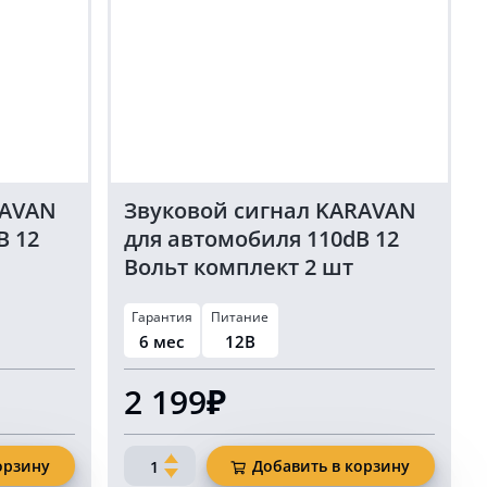
комплект
2
шт
зеленый
цвет
RAVAN
Звуковой сигнал KARAVAN
B 12
для автомобиля 110dB 12
Вольт комплект 2 шт
оранжевый цвет
Гарантия
Питание
6 мес
12В
2 199₽
Количество
орзину
Добавить в корзину