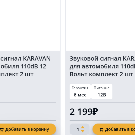
Вольт
 сигнал KARAVAN
Звуковой сигнал KA
обиля 110dB 12
для автомобиля 110d
плект 2 шт
Вольт комплект 2 шт
цвет
черный цвет
Гарантия
Питание
6 мес
12В
2 199₽
Количество
Добавить в корзину
Добавить в к