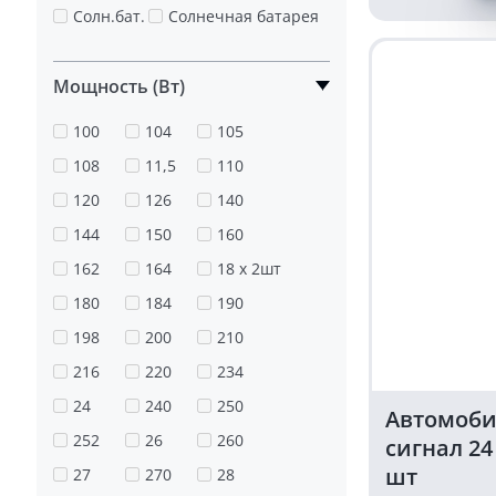
товара
Солн.бат.
Солнечная батарея
Звуковой
сигнал
KARAVAN
Мощность (Вт)
для
автомобиля
100
104
105
110dB
12
108
11,5
110
Вольт
120
126
140
комплект
2
144
150
160
шт
162
164
18 x 2шт
красный
180
184
190
цвет
198
200
210
216
220
234
24
240
250
Автомоби
252
26
260
сигнал 24
шт
27
270
28