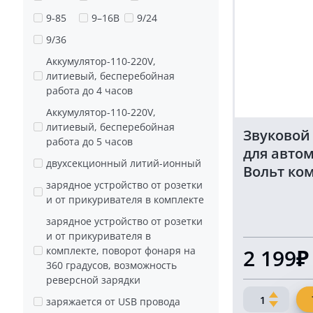
2
9-85
9–16В
9/24
шт
9/36
Аккумулятор-110-220V,
литиевый, бесперебойная
работа до 4 часов
Аккумулятор-110-220V,
литиевый, бесперебойная
Звуковой
работа до 5 часов
для автом
двухсекционный литий-ионный
Вольт ком
зарядное устройство от розетки
красный 
и от прикуривателя в комплекте
зарядное устройство от розетки
и от прикуривателя в
комплекте, поворот фонаря на
2 199₽
360 градусов, возможность
реверсной зарядки
Количество
заряжается от USB провода