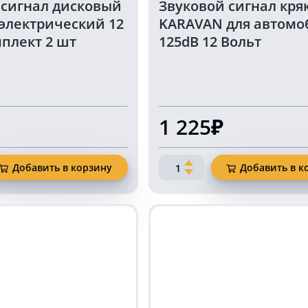
 сигнал дисковый
Звуковой сигнал кря
электрический 12
KARAVAN для автомо
плект 2 шт
125dB 12 Вольт
1 225₽
Количество
Добавить в корзину
Добавить в к
товара
Звуковой
сигнал
крякалка
KARAVAN
кий
для
автомобиля
125dB
12