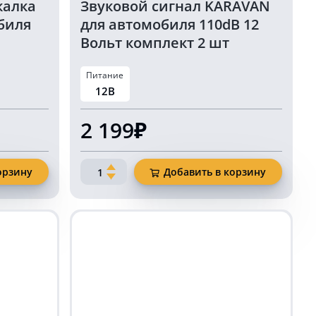
калка
Звуковой сигнал KARAVAN
биля
для автомобиля 110dB 12
Вольт комплект 2 шт
зеленый цвет
Питание
12В
2 199₽
Количество
орзину
Добавить в корзину
товара
Звуковой
сигнал
KARAVAN
для
автомобиля
110dB
12
Вольт