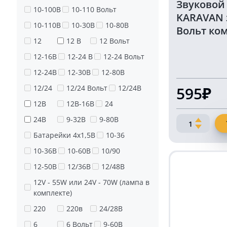
Звуковой
10-100В
10-110 Вольт
KARAVAN 
10-110В
10-30В
10-80В
Вольт ком
12
12 В
12 Вольт
12-16В
12-24 В
12-24 Вольт
12-24В
12-30В
12-80В
12/24
12/24 Вольт
12/24В
595₽
12В
12В-16В
24
24В
9-32В
9-80В
Количество
товара
Батарейки 4х1,5В
10-36
Звуковой
10-36В
10-60В
10/90
сигнал
дисковый
12-50В
12/36В
12/48В
KARAVAN
12V - 55W или 24V - 70W (лампа в
электричес
комплекте)
12
Вольт
220
220в
24/28В
комплект
6
6 Вольт
9-60В