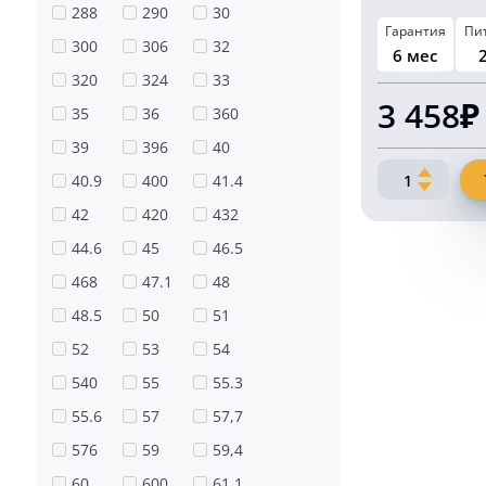
288
290
30
Гарантия
Пи
300
306
32
6 мес
320
324
33
3 458₽
35
36
360
39
396
40
Количество
40.9
400
41.4
товара
42
420
432
Автомобил
звуковой
44.6
45
46.5
сигнал
468
47.1
48
24
48.5
50
51
Вольт
комплект
52
53
54
2
540
55
55.3
шт
55.6
57
57,7
576
59
59,4
60
600
61.1