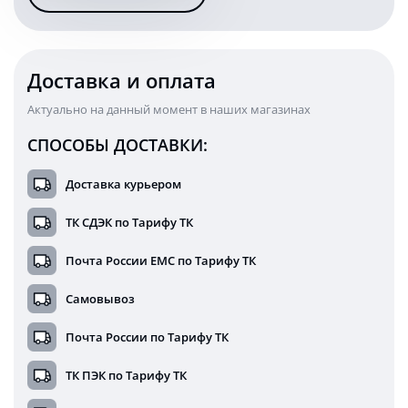
магните
KARAVAN-
PM1809
Доставка и оплата
Актуально на данный момент в наших магазинах
СПОСОБЫ ДОСТАВКИ:
Доставка курьером
ТК СДЭК по Тарифу ТК
Почта России ЕМС по Тарифу ТК
Самовывоз
Почта России по Тарифу ТК
ТК ПЭК по Тарифу ТК