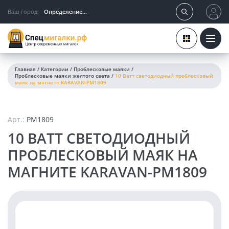
Ваш город:
Определение...
Главная
/
Категории
/
Проблесковые маяки
/
Проблесковые маяки желтого света
/
10 Ватт светодиодный проблесковый
маяк на магните KARAVAN-PM1809
Арт.:
PM1809
10 ВАТТ СВЕТОДИОДНЫЙ
ПРОБЛЕСКОВЫЙ МАЯК НА
МАГНИТЕ KARAVAN-PM1809