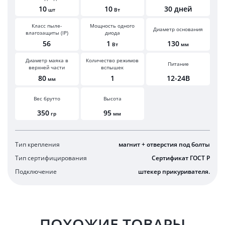
10
10
30 дней
шт
Вт
Класс пыле-
Мощность одного
Диаметр основания
влагозащиты (IP)
диода
56
1
130
Вт
мм
Диаметр маяка в
Количество режимов
Питание
верхней части
вспышек
80
1
12-24В
мм
Вес брутто
Высота
350
95
гр
мм
Тип крепления
магнит + отверстия под болты
Тип сертифицирования
Сертификат ГОСТ Р
Подключение
штекер прикуривателя.
ПОХОЖИЕ ТОВАРЫ