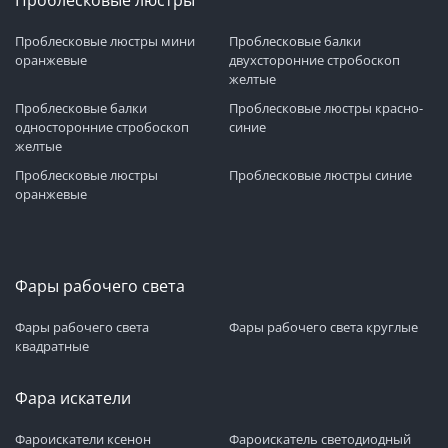
Проблесковые люстры мини
Проблесковые балки
оранжевые
двухсторонние стробоскоп
желтые
Проблесковые балки
Проблесковые люстры красно-
односторонние стробоскоп
синие
желтые
Проблесковые люстры
Проблесковые люстры синие
оранжевые
Фары рабочего света
Фары рабочего света
Фары рабочего света круглые
квадратные
Фара искатели
Фароискатели ксенон
Фароискатель светодиодный