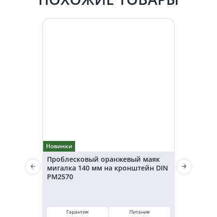
Новинки
Новинки
Проблесковый оранжевый маяк
Светодио
мигалка 140 мм на кронштейн DIN
маячок 3
PM2570
(EMC)
Гарант
12 ме
Гарантия
Питание
Мощнос