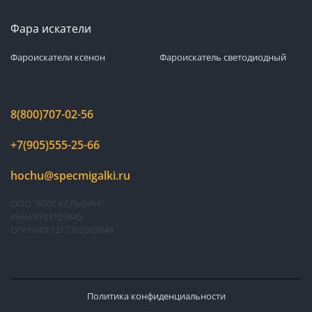
Фара искатели
Фароискатели ксенон
Фароискатель светодиодный
8(800)707-02-56
+7(905)555-25-66
hochu@specmigalki.ru
ООО "6000 КЕЛЬВИН"
ИНН 9723129845
ОГРНИП 1217700563948
Политика конфиденциальности