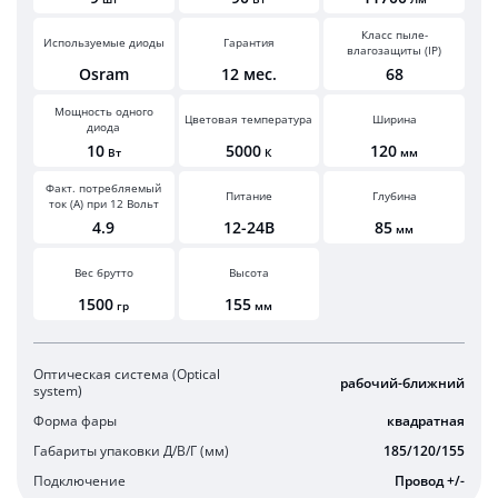
Класс пыле-
Используемые диоды
Гарантия
влагозащиты (IP)
Osram
12 мес.
68
Мощность одного
Цветовая температура
Ширина
диода
10
5000
120
Вт
К
мм
Факт. потребляемый
Питание
Глубина
ток (А) при 12 Вольт
4.9
12-24В
85
мм
Вес брутто
Высота
1500
155
гр
мм
Оптическая система (Optical
рабочий-ближний
system)
Форма фары
квадратная
Габариты упаковки Д/В/Г (мм)
185/120/155
Подключение
Провод +/-