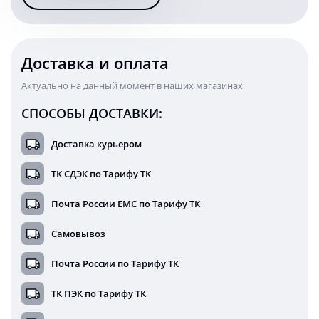
спецтехнику
1690SF
(EMC)
Доставка и оплата
Актуально на данный момент в наших магазинах
СПОСОБЫ ДОСТАВКИ:
Доставка курьером
ТК СДЭК по Тарифу ТК
Почта России ЕМС по Тарифу ТК
Самовывоз
Почта России по Тарифу ТК
ТК ПЭК по Тарифу ТК