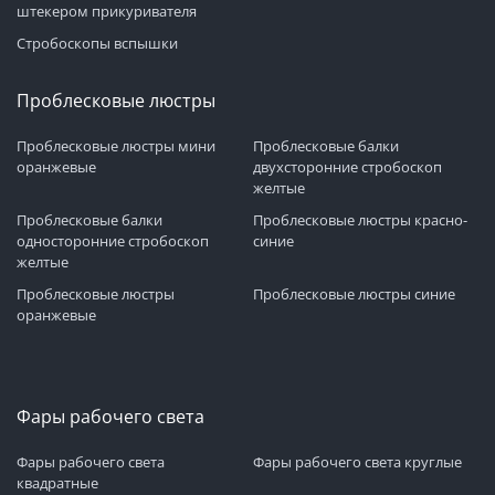
штекером прикуривателя
Стробоскопы вспышки
Проблесковые люстры
Проблесковые люстры мини
Проблесковые балки
оранжевые
двухсторонние стробоскоп
желтые
Проблесковые балки
Проблесковые люстры красно-
односторонние стробоскоп
синие
желтые
Проблесковые люстры
Проблесковые люстры синие
оранжевые
Фары рабочего света
Фары рабочего света
Фары рабочего света круглые
квадратные