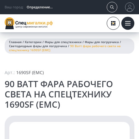
Ваш город:
Определение...
Главная
/
Категории
/
Фары для спецтехники
/
Фары для погрузчика
/
Светодиодные фары для погрузчика
/
90 Ватт фара рабочего света на
спецтехнику 1690SF (EMC)
Арт.:
1690SF (EMC)
90 ВАТТ ФАРА РАБОЧЕГО
СВЕТА НА СПЕЦТЕХНИКУ
1690SF (EMC)