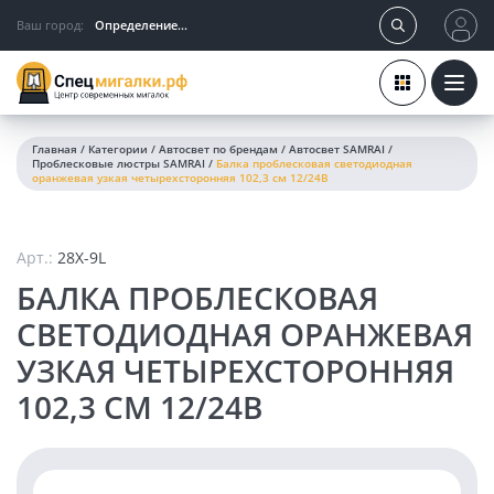
Ваш город:
Определение...
Главная
/
Категории
/
Автосвет по брендам
/
Автосвет SAMRAI
/
Проблесковые люстры SAMRAI
/
Балка проблесковая светодиодная
оранжевая узкая четырехсторонняя 102,3 см 12/24В
Арт.:
28X-9L
БАЛКА ПРОБЛЕСКОВАЯ
СВЕТОДИОДНАЯ ОРАНЖЕВАЯ
УЗКАЯ ЧЕТЫРЕХСТОРОННЯЯ
102,3 СМ 12/24В