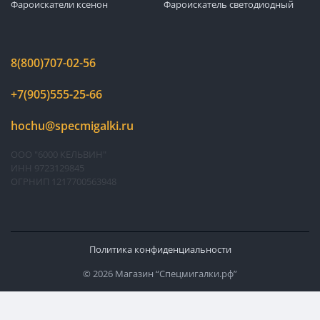
Фароискатели ксенон
Фароискатель светодиодный
8(800)707-02-56
+7(905)555-25-66
hochu@specmigalki.ru
ООО "6000 КЕЛЬВИН"
ИНН 9723129845
ОГРНИП 1217700563948
Политика конфиденциальности
© 2026 Магазин “Спецмигалки.рф”