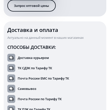
узкая
Запрос оптовой цены
четырехсторонняя
102,3
см
12/24В
Доставка и оплата
Актуально на данный момент в наших магазинах
СПОСОБЫ ДОСТАВКИ:
Доставка курьером
ТК СДЭК по Тарифу ТК
Почта России ЕМС по Тарифу ТК
Самовывоз
Почта России по Тарифу ТК
ТК ПЭК по Тарифу ТК