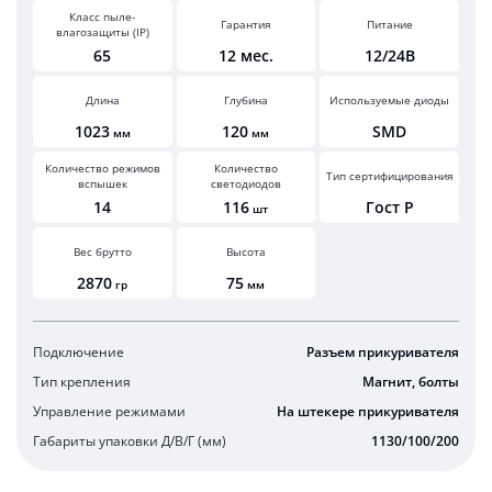
Класс пыле-
Гарантия
Питание
влагозащиты (IP)
65
12 мес.
12/24В
Длина
Глубина
Используемые диоды
1023
120
SMD
мм
мм
Количество режимов
Количество
Тип сертифицирования
вспышек
светодиодов
14
116
Гост Р
шт
Вес брутто
Высота
2870
75
гр
мм
Подключение
Разъем прикуривателя
Тип крепления
Магнит, болты
Управление режимами
На штекере прикуривателя
Габариты упаковки Д/В/Г (мм)
1130/100/200