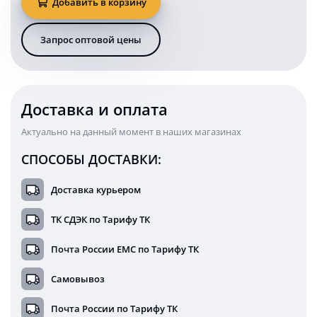
Добавить в корзину
KARAVAN
светодиодная
оранжевая
Запрос оптовой цены
узкая
односторонняя
98
см
12/24В
Доставка и оплата
Актуально на данный момент в наших магазинах
СПОСОБЫ ДОСТАВКИ:
Доставка курьером
ТК СДЭК по Тарифу ТК
Почта России ЕМС по Тарифу ТК
Самовывоз
Почта России по Тарифу ТК