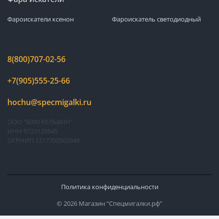
Фароискатели ксенон
Фароискатель светодиодный
8(800)707-02-56
+7(905)555-25-66
hochu@specmigalki.ru
ООО "6000 КЕЛЬВИН"
ИНН 9723129845
ОГРНИП 1217700563948
Политика конфиденциальности
© 2026 Магазин “Спецмигалки.рф”