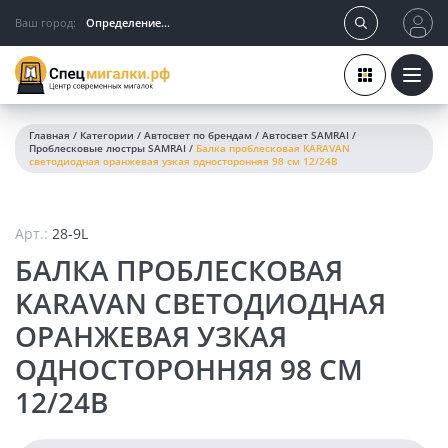
Ваш город:
Определение...
Главная
/
Категории
/
Автосвет по брендам
/
Автосвет SAMRAI
/
Проблесковые люстры SAMRAI
/
Балка проблесковая KARAVAN
светодиодная оранжевая узкая односторонняя 98 см 12/24В
Арт.:
28-9L
БАЛКА ПРОБЛЕСКОВАЯ
KARAVAN СВЕТОДИОДНАЯ
ОРАНЖЕВАЯ УЗКАЯ
ОДНОСТОРОННЯЯ 98 СМ
12/24В