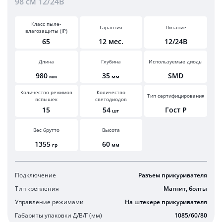
98 см 12/24В
Класс пыле-
Гарантия
Питание
влагозащиты (IP)
65
12 мес.
12/24В
Длина
Глубина
Используемые диоды
980
35
SMD
мм
мм
Количество режимов
Количество
Тип сертифицирования
вспышек
светодиодов
15
54
Гост Р
шт
Вес брутто
Высота
1355
60
гр
мм
Подключение
Разъем прикуривателя
Тип крепления
Магнит, болты
Управление режимами
На штекере прикуривателя
Габариты упаковки Д/В/Г (мм)
1085/60/80