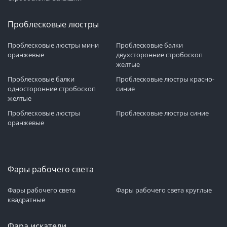
Проблесковые люстры
Проблесковые люстры мини
Проблесковые балки
оранжевые
двухсторонние стробоскоп
желтые
Проблесковые балки
Проблесковые люстры красно-
односторонние стробоскоп
синие
желтые
Проблесковые люстры
Проблесковые люстры синие
оранжевые
Фары рабочего света
Фары рабочего света
Фары рабочего света круглые
квадратные
Фара искатели