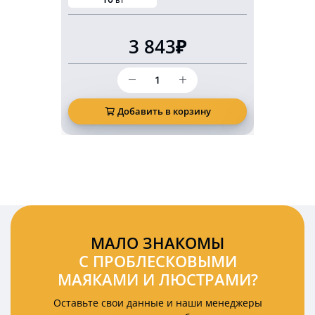
3 843₽
Количество
товара
Светодиодный
маркерный
Добавить в корзину
Д
фонарь
безопасности
10
Ватт
красная
подкова
(арка)
МАЛО ЗНАКОМЫ
С ПРОБЛЕСКОВЫМИ
МАЯКАМИ И ЛЮСТРАМИ?
Оставьте свои данные и наши менеджеры