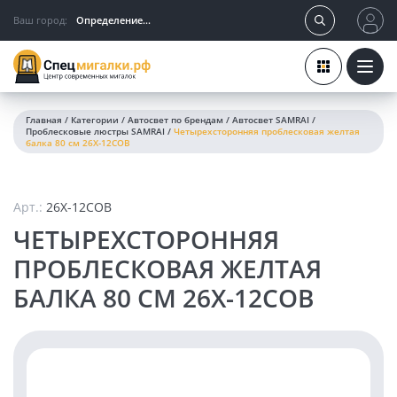
Ваш город:
Определение...
Главная
/
Категории
/
Автосвет по брендам
/
Автосвет SAMRAI
/
Проблесковые люстры SAMRAI
/
Четырехсторонняя проблесковая желтая
балка 80 см 26X-12COB
Арт.:
26X-12COB
ЧЕТЫРЕХСТОРОННЯЯ
ПРОБЛЕСКОВАЯ ЖЕЛТАЯ
БАЛКА 80 СМ 26X-12COB