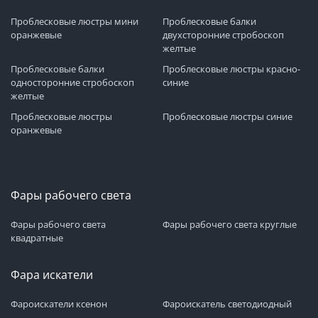
Проблесковые люстры мини
Проблесковые балки
оранжевые
двухсторонние стробоскоп
желтые
Проблесковые балки
Проблесковые люстры красно-
односторонние стробоскоп
синие
желтые
Проблесковые люстры
Проблесковые люстры синие
оранжевые
Фары рабочего света
Фары рабочего света
Фары рабочего света круглые
квадратные
Фара искатели
Фароискатели ксенон
Фароискатель светодиодный