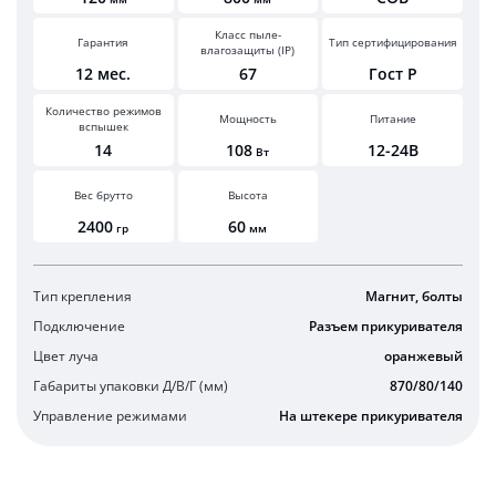
Класс пыле-
Гарантия
Тип сертифицирования
влагозащиты (IP)
12 мес.
67
Гост Р
Количество режимов
Мощность
Питание
вспышек
14
108
12-24В
Вт
Вес брутто
Высота
2400
60
гр
мм
Тип крепления
Магнит, болты
Подключение
Разъем прикуривателя
Цвет луча
оранжевый
Габариты упаковки Д/В/Г (мм)
870/80/140
Управление режимами
На штекере прикуривателя