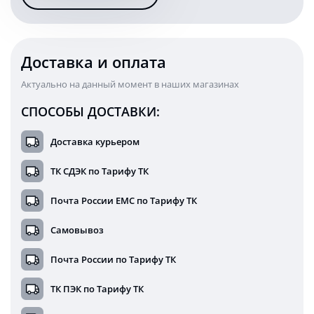
26X-
12COB
Доставка и оплата
Актуально на данный момент в наших магазинах
СПОСОБЫ ДОСТАВКИ:
Доставка курьером
ТК СДЭК по Тарифу ТК
Почта России ЕМС по Тарифу ТК
Самовывоз
Почта России по Тарифу ТК
ТК ПЭК по Тарифу ТК