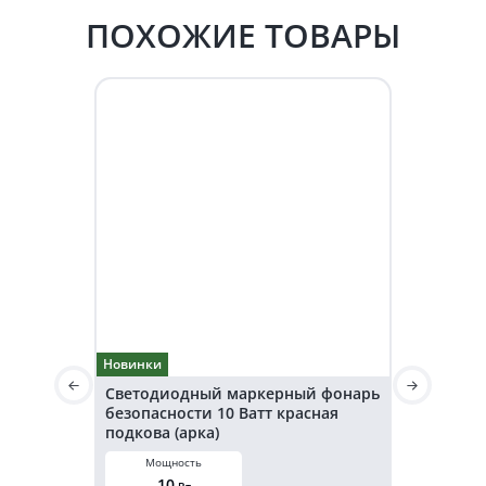
ПОХОЖИЕ ТОВАРЫ
Новинки
Новинки
Светодиодный маркерный фонарь
Светодио
безопасности 10 Ватт красная
безопаснос
подкова (арка)
подкова (а
Мощность
Мощнос
10
20
Вт
В