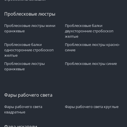
Проблесковые люстры
Проблесковые люстры мини
Проблесковые балки
оранжевые
двухсторонние стробоскоп
желтые
Проблесковые балки
Проблесковые люстры красно-
односторонние стробоскоп
синие
желтые
Проблесковые люстры
Проблесковые люстры синие
оранжевые
Фары рабочего света
Фары рабочего света
Фары рабочего света круглые
квадратные
Фара искатели