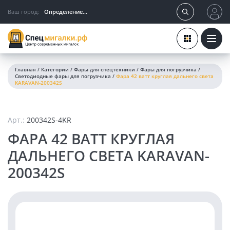
Ваш город:
Определение...
Главная
/
Категории
/
Фары для спецтехники
/
Фары для погрузчика
/
Светодиодные фары для погрузчика
/
Фара 42 ватт круглая дальнего света
KARAVAN-200342S
Арт.:
200342S-4KR
ФАРА 42 ВАТТ КРУГЛАЯ
ДАЛЬНЕГО СВЕТА KARAVAN-
200342S