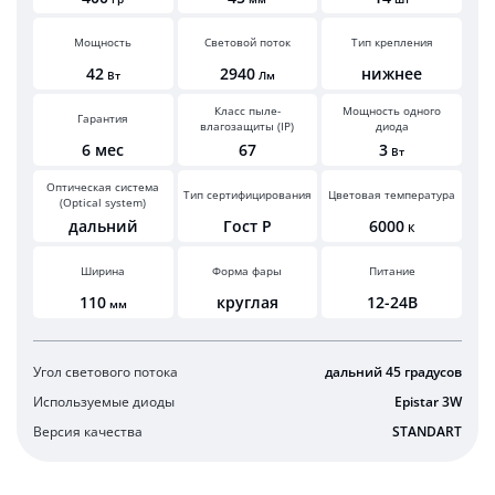
Мощность
Световой поток
Тип крепления
42
2940
нижнее
Вт
Лм
Класс пыле-
Мощность одного
Гарантия
влагозащиты (IP)
диода
6 мес
67
3
Вт
Оптическая система
Тип сертифицирования
Цветовая температура
(Optical system)
дальний
Гост Р
6000
К
Ширина
Форма фары
Питание
110
круглая
12-24В
мм
Угол светового потока
дальний 45 градусов
Используемые диоды
Epistar 3W
Версия качества
STANDART