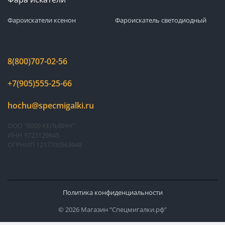
Фароискатели ксенон
Фароискатель светодиодный
8(800)707-02-56
+7(905)555-25-66
hochu@specmigalki.ru
ООО "6000 КЕЛЬВИН"
ИНН 9723129845
ОГРНИП 1217700563948
Политика конфиденциальности
© 2026 Магазин “Спецмигалки.рф”