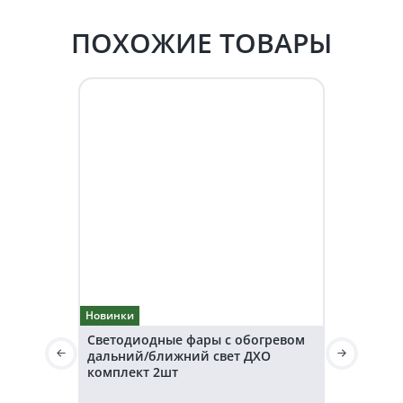
ПОХОЖИЕ ТОВАРЫ
Новинки
Новинки
Светодиодные фары с обогревом
Светодиод
дальний/ближний свет ДХО
дальнего 
комплект 2шт
36V KARAV
Световой 