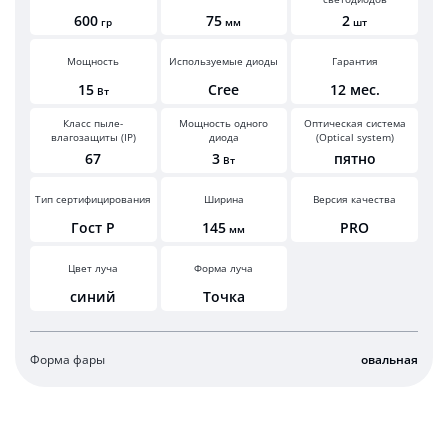
600
75
2
гр
мм
шт
Мощность
Используемые диоды
Гарантия
15
Cree
12 мес.
Вт
Класс пыле-
Мощность одного
Оптическая система
влагозащиты (IP)
диода
(Optical system)
67
3
пятно
Вт
Тип сертифицирования
Ширина
Версия качества
Гост Р
145
PRO
мм
Цвет луча
Форма луча
синий
Точка
Форма фары
овальная