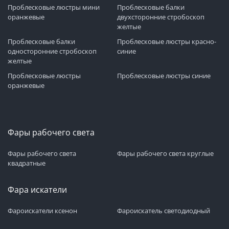
Проблесковые люстры мини
Проблесковые балки
оранжевые
двухсторонние стробоскоп
желтые
Проблесковые балки
Проблесковые люстры красно-
односторонние стробоскоп
синие
желтые
Проблесковые люстры
Проблесковые люстры синие
оранжевые
Фары рабочего света
Фары рабочего света
Фары рабочего света круглые
квадратные
Фара искатели
Фароискатели ксенон
Фароискатель светодиодный