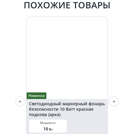
ПОХОЖИЕ ТОВАРЫ
Новинки
Новинки
Светодиодный маркерный фонарь
Светодио
безопасности 10 Ватт красная
безопаснос
подкова (арка)
подкова (а
Мощность
Мощнос
10
20
Вт
В