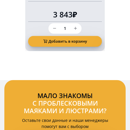
3 843₽
Количество
товара
Светодиодный
маркерный
Добавить в корзину
Д
фонарь
безопасности
10
Ватт
красная
подкова
(арка)
МАЛО ЗНАКОМЫ
С ПРОБЛЕСКОВЫМИ
МАЯКАМИ И ЛЮСТРАМИ?
Оставьте свои данные и наши менеджеры
помогут вам с выбором