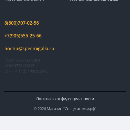
8(800)707-02-56
+7(905)555-25-66
hochu@specmigalki.ru
ООО "6000 КЕЛЬВИН"
ИНН 9723129845
ОГРНИП 1217700563948
Политика конфиденциальности
© 2026 Магазин “Спецмигалки.рф”