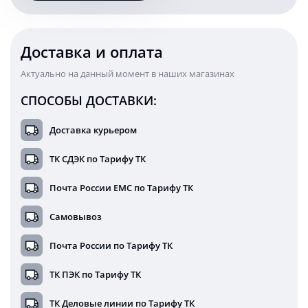
Ватт
1660RS
(EMC)
Доставка и оплата
Актуально на данный момент в наших магазинах
СПОСОБЫ ДОСТАВКИ:
Доставка курьером
ТК СДЭК по Тарифу ТК
Почта России ЕМС по Тарифу ТК
Самовывоз
Почта России по Тарифу ТК
ТК ПЭК по Тарифу ТК
ТК Деловые линии по Тарифу ТК