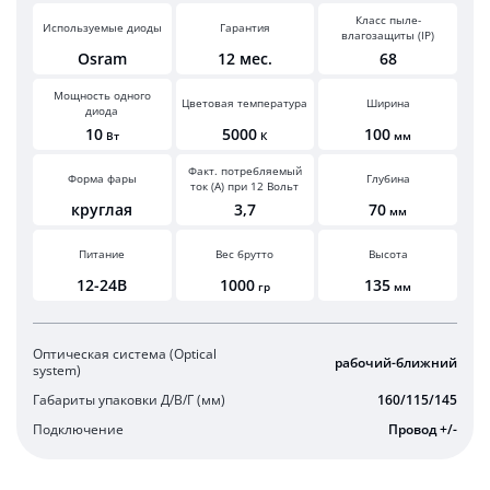
Класс пыле-
Используемые диоды
Гарантия
влагозащиты (IP)
Osram
12 мес.
68
Мощность одного
Цветовая температура
Ширина
диода
10
5000
100
Вт
К
мм
Факт. потребляемый
Форма фары
Глубина
ток (А) при 12 Вольт
круглая
3,7
70
мм
Питание
Вес брутто
Высота
12-24В
1000
135
гр
мм
Оптическая система (Optical
рабочий-ближний
system)
Габариты упаковки Д/В/Г (мм)
160/115/145
Подключение
Провод +/-