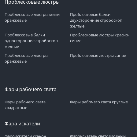
Проблесковые люстры
Проблесковые люстры мини
Проблесковые балки
оранжевые
двухсторонние стробоскоп
желтые
Проблесковые балки
Проблесковые люстры красно-
односторонние стробоскоп
синие
желтые
Проблесковые люстры
Проблесковые люстры синие
оранжевые
Фары рабочего света
Фары рабочего света
Фары рабочего света круглые
квадратные
Фара искатели
Фароискатели ксенон
Фароискатель светодиодный