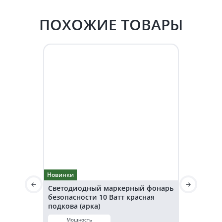
ПОХОЖИЕ ТОВАРЫ
Новинки
Новинки
Светодиодный маркерный фонарь
Светодио
безопасности 10 Ватт красная
безопаснос
подкова (арка)
подкова (а
Мощность
Мощнос