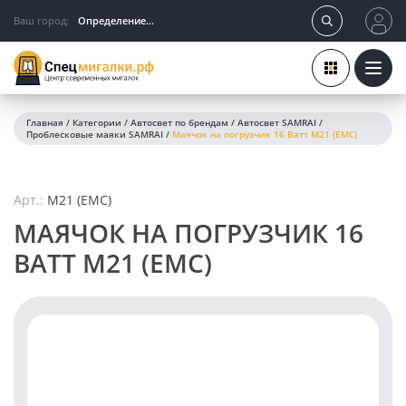
Ваш город:
Определение...
Главная
/
Категории
/
Автосвет по брендам
/
Автосвет SAMRAI
/
Проблесковые маяки SAMRAI
/
Маячок на погрузчик 16 Ватт M21 (EMC)
Арт.:
M21 (EMC)
МАЯЧОК НА ПОГРУЗЧИК 16
ВАТТ M21 (EMC)