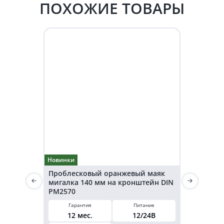
ПОХОЖИЕ ТОВАРЫ
Новинки
Новинки
Проблесковый оранжевый маяк
Светодио
мигалка 140 мм на кронштейн DIN
маячок 3
PM2570
(EMC)
Гарантия
Питание
Высот
12 мес.
12/24В
45
м