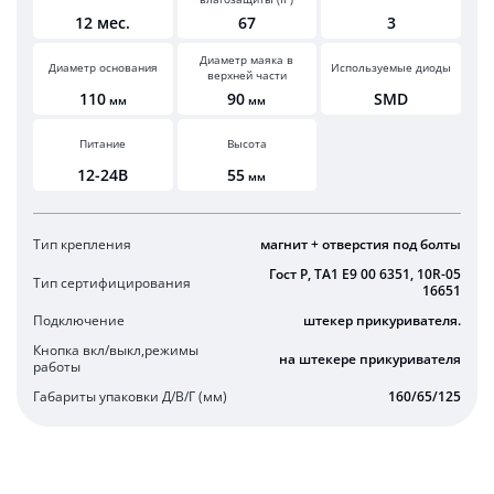
12 мес.
67
3
Диаметр маяка в
Диаметр основания
Используемые диоды
верхней части
110
90
SMD
мм
мм
Питание
Высота
12-24В
55
мм
Тип крепления
магнит + отверстия под болты
Гост Р, TA1 E9 00 6351, 10R-05
Тип сертифицирования
16651
Подключение
штекер прикуривателя.
Кнопка вкл/выкл,режимы
на штекере прикуривателя
работы
Габариты упаковки Д/В/Г (мм)
160/65/125