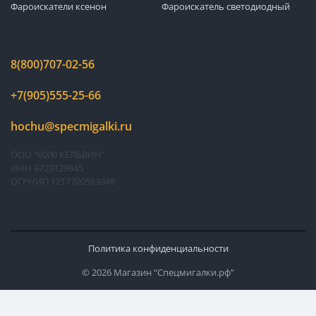
Фароискатели ксенон
Фароискатель светодиодный
8(800)707-02-56
+7(905)555-25-66
hochu@specmigalki.ru
ООО "6000 КЕЛЬВИН"
ИНН 9723129845
ОГРНИП 1217700563948
Политика конфиденциальности
© 2026 Магазин “Спецмигалки.рф”