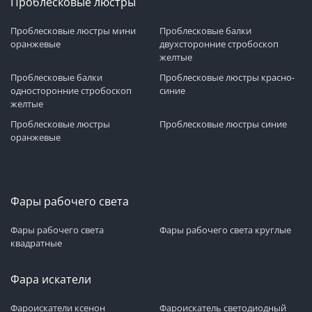
Проблесковые люстры
Проблесковые люстры мини
Проблесковые балки
оранжевые
двухсторонние стробоскоп
желтые
Проблесковые балки
Проблесковые люстры красно-
односторонние стробоскоп
синие
желтые
Проблесковые люстры
Проблесковые люстры синие
оранжевые
Фары рабочего света
Фары рабочего света
Фары рабочего света круглые
квадратные
Фара искатели
Фароискатели ксенон
Фароискатель светодиодный