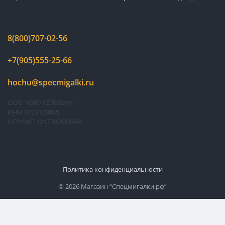
8(800)707-02-56
+7(905)555-25-66
hochu@specmigalki.ru
ООО "6000 КЕЛЬВИН"
ИНН 9723129845
ОГРНИП 1217700563948
Политика конфиденциальности
© 2026 Магазин “Спецмигалки.рф”