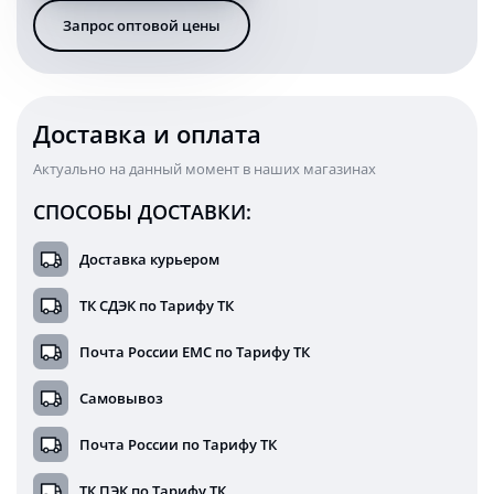
Ватт
Запрос оптовой цены
синяя
линия
зона
безопасности
у
Доставка и оплата
техники
15WBL
Актуально на данный момент в наших магазинах
(EMC)
СПОСОБЫ ДОСТАВКИ:
Доставка курьером
ТК СДЭК по Тарифу ТК
Почта России ЕМС по Тарифу ТК
Самовывоз
Почта России по Тарифу ТК
ТК ПЭК по Тарифу ТК