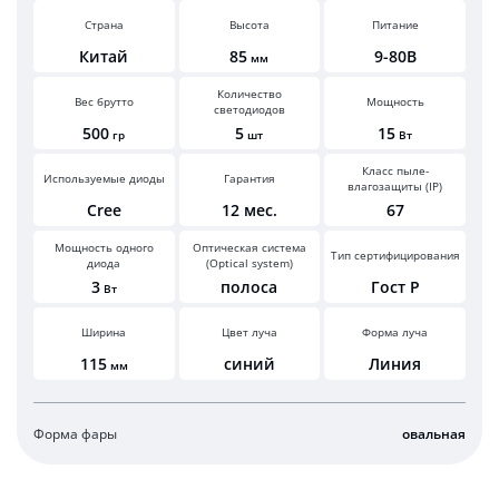
Страна
Высота
Питание
Китай
85
9-80В
мм
Количество
Вес брутто
Мощность
светодиодов
500
5
15
гр
шт
Вт
Класс пыле-
Используемые диоды
Гарантия
влагозащиты (IP)
Cree
12 мес.
67
Мощность одного
Оптическая система
Тип сертифицирования
диода
(Optical system)
3
полоса
Гост Р
Вт
Ширина
Цвет луча
Форма луча
115
синий
Линия
мм
Форма фары
овальная