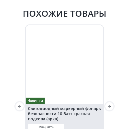
ПОХОЖИЕ ТОВАРЫ
Новинки
Новинки
Светодиодный маркерный фонарь
Светодио
безопасности 10 Ватт красная
безопаснос
подкова (арка)
подкова (а
Мощность
Мощнос