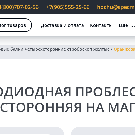
8(800)707-02-56
+7(905)555-25-66
hochu@specmig
лог товаров
Доставка и оплата
Контакты
Еще ...
вые балки четырехсторонние стробоскоп желтые
/
Оранжева
ОДИОДНАЯ ПРОБЛЕС
СТОРОННЯЯ НА МАГ