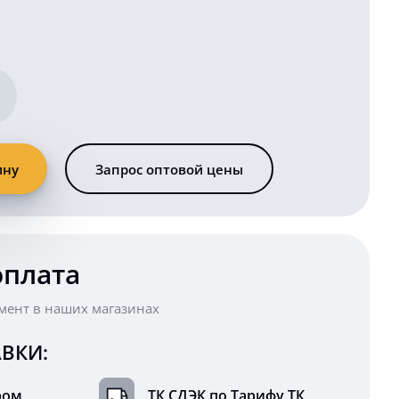
ину
Запрос оптовой цены
яя
оплата
мент в наших магазинах
ВКИ:
ром
ТК СДЭК по Тарифу ТК