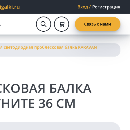
alki.ru
Вход
/
Регистрация
Связь с нами
я светодиодная проблесковая балка KARAVAN
КОВАЯ БАЛКА
НИТЕ 36 СМ