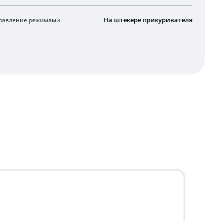
На штекере прикуривателя
равление режимами