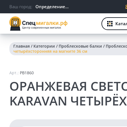
Ваш город:
Определение...
Ката
Главная
/
Категории
/
Проблесковые балки
/
Проблеско
четырёхсторонняя на магните 36 см
Арт.:
PB1860
ОРАНЖЕВАЯ СВЕТ
KARAVAN ЧЕТЫРЁХ