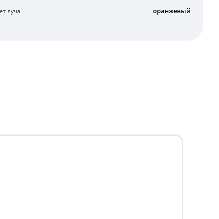
оранжевый
ет луча