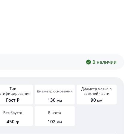
В наличии
Тип
Диаметр маяка в
Диаметр основания
ртифицирования
верхней части
Гост Р
130
90
мм
мм
Вес брутто
Высота
450
102
гр
мм