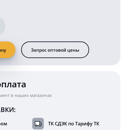
ину
Запрос оптовой цены
оплата
мент в наших магазинах
ВКИ:
ром
ТК СДЭК по Тарифу ТК