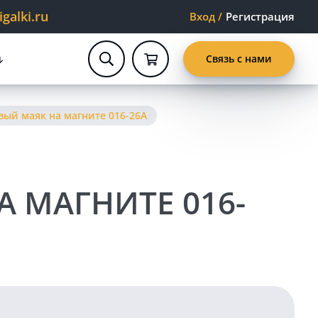
alki.ru
Вход
/
Регистрация
Связь с нами
ый маяк на магните 016-26A
 МАГНИТЕ 016-