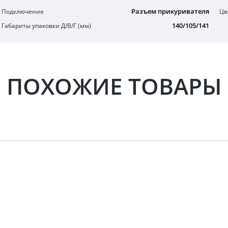
Разъем прикуривателя
Подключение
Цв
140/105/141
Габариты упаковки Д/В/Г (мм)
ПОХОЖИЕ ТОВАРЫ