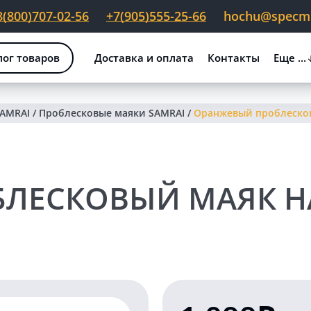
8(800)707-02-56
+7(905)555-25-66
hochu@specmig
лог товаров
Доставка и оплата
Контакты
Еще ...
SAMRAI
/
Проблесковые маяки SAMRAI
/
Оранжевый проблесков
ЛЕСКОВЫЙ МАЯК НА