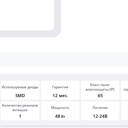
Класс пыле-
Используемые диоды
Гарантия
влагозащиты (IP)
се
SMD
12 мес.
65
Количество режимов
Мощность
Питание
вспышек
1
48
12-24В
Вт