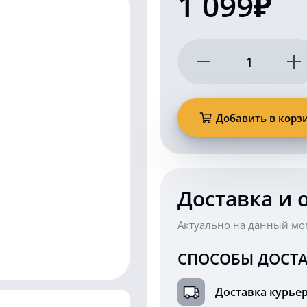
1 099₽
Количество
товара
Оранжевый
проблесковый
маяк
Добавить в корз
на
магните
016-
26A
Доставка и 
Актуально на данный мо
СПОСОБЫ ДОСТА
Доставка курье