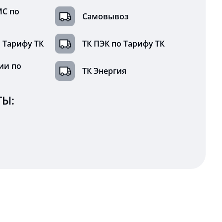
МС по
Самовывоз
 Тарифу ТК
ТК ПЭК по Тарифу ТК
ии по
ТК Энергия
Ы: