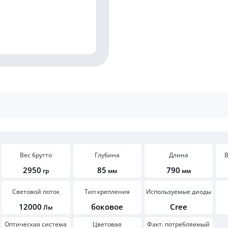
Вес брутто
Глубина
Длина
В
2950
85
790
гр
мм
мм
Световой поток
Тип крепления
Используемые диоды
12000
боковое
Cree
Лм
Оптическая система
Цветовая
Факт. потребляемый