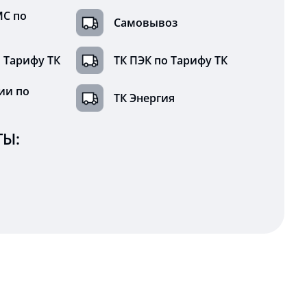
МС по
Самовывоз
 Тарифу ТК
ТК ПЭК по Тарифу ТК
ии по
ТК Энергия
Ы: