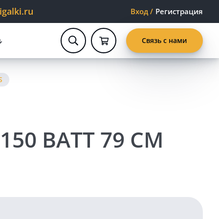
alki.ru
Вход
/
Регистрация
Связь с нами
S
50 ВАТТ 79 СМ