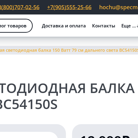
8(800)707-02-56
+7(905)555-25-66
hochu@specmig
лог товаров
Доставка и оплата
Контакты
Еще ...
я светодиодная балка 150 Ватт 79 см дальнего света BC54150
ОДИОДНАЯ БАЛКА 1
BC54150S