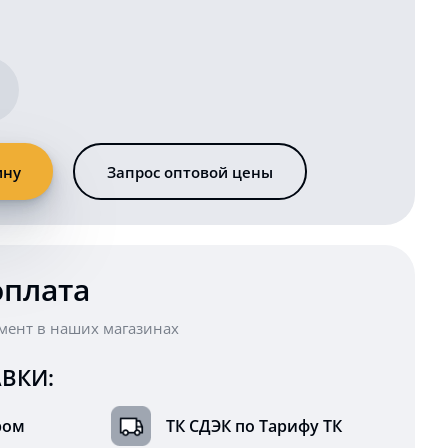
ину
Запрос оптовой цены
оплата
мент в наших магазинах
ВКИ:
ром
ТК СДЭК по Тарифу ТК