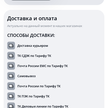
см
B07AY-
88W
Доставка и оплата
Актуально на данный момент в наших магазинах
СПОСОБЫ ДОСТАВКИ:
Доставка курьером
ТК СДЭК по Тарифу ТК
Почта России ЕМС по Тарифу ТК
Самовывоз
Почта России по Тарифу ТК
ТК ПЭК по Тарифу ТК
ТК Деловые линии по Тарифу ТК