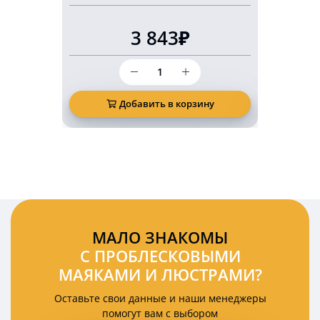
3 843₽
Количество
товара
Светодиодный
маркерный
Добавить в корзину
Д
фонарь
безопасности
10
Ватт
красная
подкова
(арка)
МАЛО ЗНАКОМЫ
С ПРОБЛЕСКОВЫМИ
МАЯКАМИ И ЛЮСТРАМИ?
Оставьте свои данные и наши менеджеры
помогут вам с выбором