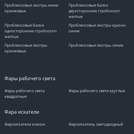
Проблесковые люстры мини
Проблесковые балки
оранжевые
двухсторонние стробоскоп
желтые
Проблесковые балки
Проблесковые люстры красно-
односторонние стробоскоп
синие
желтые
Проблесковые люстры
Проблесковые люстры синие
оранжевые
Фары рабочего света
Фары рабочего света
Фары рабочего света круглые
квадратные
Фара искатели
Фароискатели ксенон
Фароискатель светодиодный