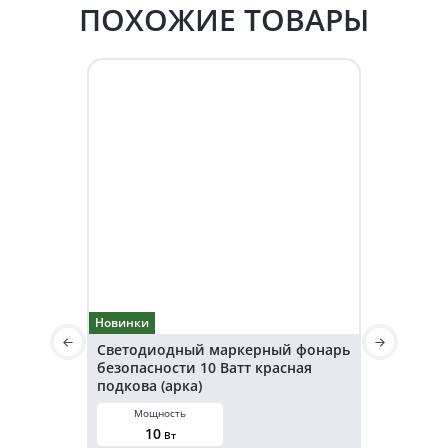
ПОХОЖИЕ ТОВАРЫ
Новинки
Новинки
Светодиодный маркерный фонарь
Светодио
безопасности 10 Ватт красная
безопаснос
подкова (арка)
подкова (а
Мощность
Мощнос
10
20
Вт
В