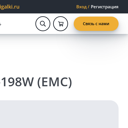
alki.ru
Вход
/
Регистрация
Связь с нами
198W (EMC)