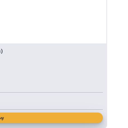
Новинки
)
Свето
10 
ну