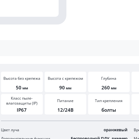
Высота без крепежа
Высота с крепежом
Глубина
50
90
260
мм
мм
мм
Класс пыле-
Питание
Тип крепления
влагозащиты (IP)
IP67
12/24В
болты
оранжевый
Цвет луча
Вр
Беспроводной ПДУ, диммер
Дополнительные функции
Ма