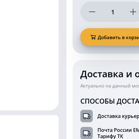
Количество
товара
Проблесковая
люстра
190
Добавить в корз
Ватт
40A-
198W
(EMC)
Доставка и 
Актуально на данный мо
СПОСОБЫ ДОСТА
Доставка курье
Почта России Е
Тарифу ТК