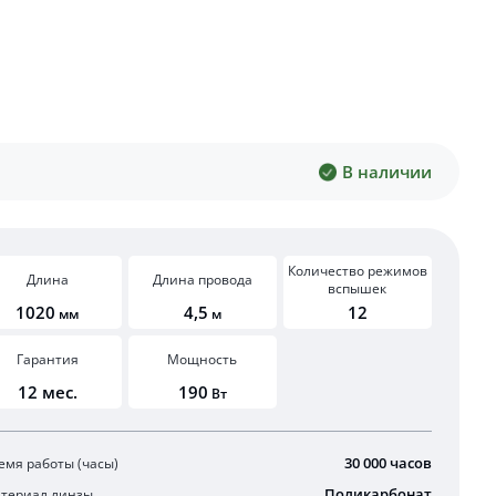
В наличии
Количество режимов
Длина
Длина провода
вспышек
1020
4,5
12
мм
м
Гарантия
Мощность
12 мес.
190
Вт
30 000 часов
емя работы (часы)
Поликарбонат
териал линзы