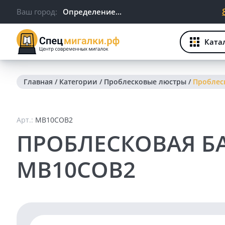
Ваш город:
Определение...
Ката
Главная
/
Категории
/
Проблесковые люстры
/
Проблес
Арт.:
MB10COB2
ПРОБЛЕСКОВАЯ Б
MB10COB2