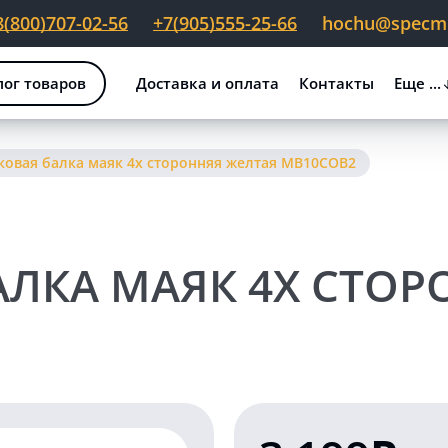
8(800)707-02-56
+7(905)555-25-66
hochu@specmig
лог товаров
Доставка и оплата
Контакты
Еще ...
ковая балка маяк 4х сторонняя желтая MB10COB2
АЛКА МАЯК 4Х СТОР