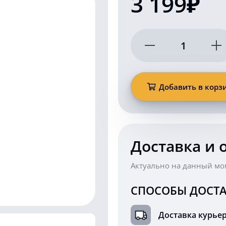
3 199₽
Количество
товара
Проблесковая
балка
маяк
Добавить в корз
4х
сторонняя
желтая
MB10COB2
Доставка и 
Актуально на данный мо
СПОСОБЫ ДОСТА
Доставка курье