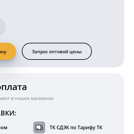
ину
Запрос оптовой цены
оплата
мент в наших магазинах
ВКИ:
ром
ТК СДЭК по Тарифу ТК