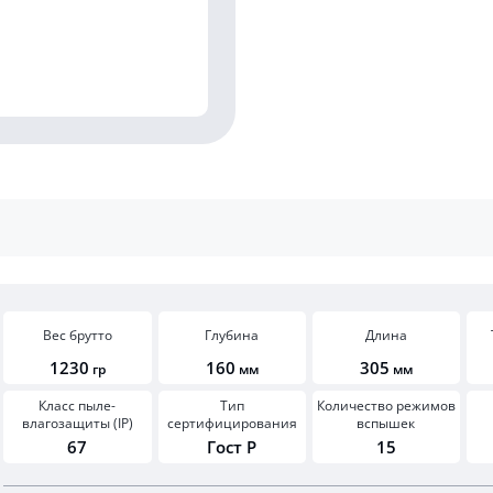
Вес брутто
Глубина
Длина
1230
160
305
гр
мм
мм
Класс пыле-
Тип
Количество режимов
влагозащиты (IP)
сертифицирования
вспышек
67
Гост Р
15