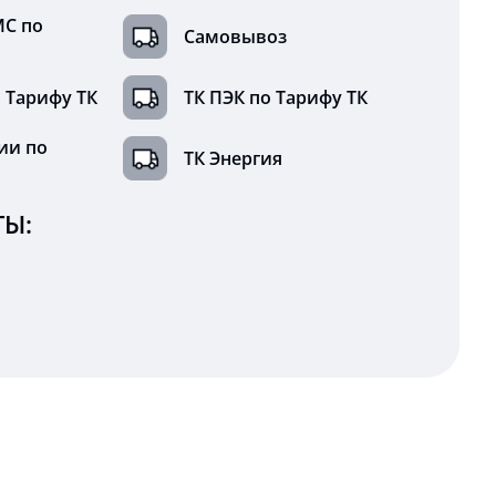
МС по
Самовывоз
 Тарифу ТК
ТК ПЭК по Тарифу ТК
ии по
ТК Энергия
Ы: