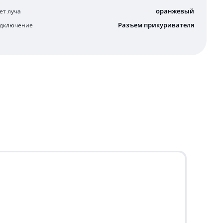
оранжевый
ет луча
Разъем прикуривателя
дключение