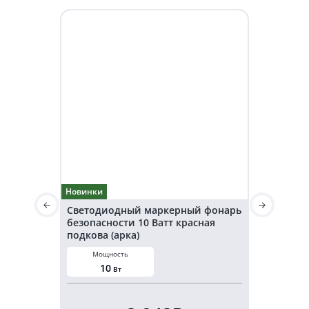
Новинки
Новинки
Светодиодный маркерный фонарь
Светодио
безопасности 10 Ватт красная
безопаснос
подкова (арка)
подкова (а
Мощность
Мощнос
10
20
Вт
В