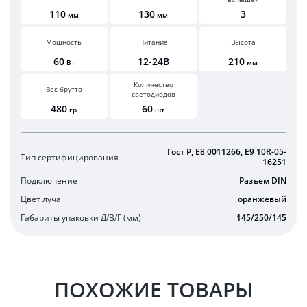
110
130
3
мм
мм
Мощность
Питание
Высота
60
12-24В
210
Вт
мм
Количество
Вес брутто
светодиодов
480
60
гр
шт
Гост Р, E8 0011266, E9 10R-05-
Тип сертифицирования
16251
Подключение
Разъем DIN
Цвет луча
оранжевый
Габариты упаковки Д/В/Г (мм)
145/250/145
ПОХОЖИЕ ТОВАРЫ