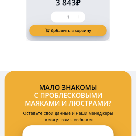
3 843₽
Количество
товара
Светодиодный
маркерный
Добавить в корзину
Д
фонарь
безопасности
10
Ватт
красная
подкова
(арка)
МАЛО ЗНАКОМЫ
С ПРОБЛЕСКОВЫМИ
МАЯКАМИ И ЛЮСТРАМИ?
Оставьте свои данные и наши менеджеры
помогут вам с выбором