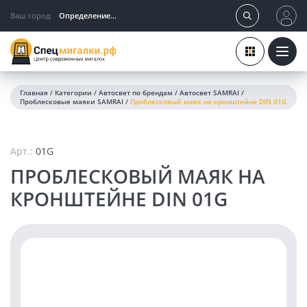
Ваш город:
Определение...
Главная
/
Категории
/
Автосвет по брендам
/
Автосвет SAMRAI
/
Проблесковые маяки SAMRAI
/
Проблесковый маяк на кронштейне DIN 01G
Арт.:
01G
ПРОБЛЕСКОВЫЙ МАЯК НА
КРОНШТЕЙНЕ DIN 01G