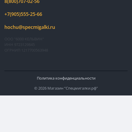
8(800)707-02-56
+7(905)555-25-66
hochu@specmigalki.ru
ООО "6000 КЕЛЬВИН"
ИНН 9723129845
ОГРНИП 1217700563948
Политика конфиденциальности
© 2026 Магазин “Спецмигалки.рф”