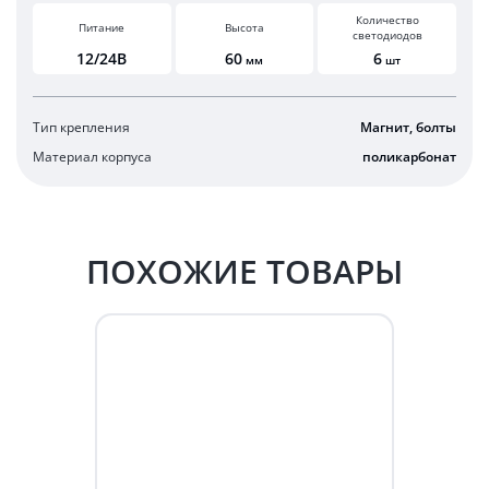
Количество
Питание
Высота
светодиодов
12/24В
60
6
мм
шт
Тип крепления
Магнит, болты
Материал корпуса
поликарбонат
ПОХОЖИЕ ТОВАРЫ