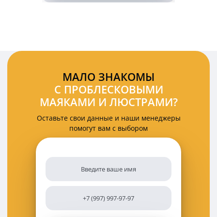
мигалка
140
мм
на
кронштейн
DIN
PM2570
МАЛО ЗНАКОМЫ
С ПРОБЛЕСКОВЫМИ
МАЯКАМИ И ЛЮСТРАМИ?
Оставьте свои данные и наши менеджеры
помогут вам с выбором