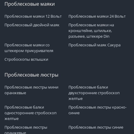
Проблесковые маяки
Проблесковые маяки 12 Вольт
Проблесковые маяки 24 Вольт
Проблесковый двойной маяк
Проблесковые маяки на
кронштейне, шпильке,
разъеме, штекере Din
Проблесковые маяки со
Проблесковый маяк Сакура
штекером прикуривателя
Стробоскопы вспышки
Проблесковые люстры
Проблесковые люстры мини
Проблесковые балки
оранжевые
двухсторонние стробоскоп
желтые
Проблесковые балки
Проблесковые люстры красно-
односторонние стробоскоп
синие
желтые
Проблесковые люстры
Проблесковые люстры синие
оранжевые