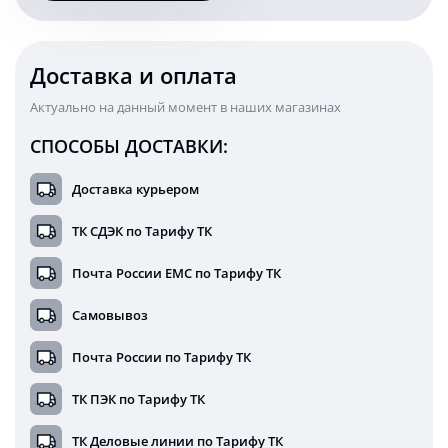
прикуриватель
Доставка и оплата
Актуально на данный момент в наших магазинах
СПОСОБЫ ДОСТАВКИ:
Доставка курьером
ТК СДЭК по Тарифу ТК
Почта России ЕМС по Тарифу ТК
Самовывоз
Почта России по Тарифу ТК
ТК ПЭК по Тарифу ТК
ТК Деловые линии по Тарифу ТК