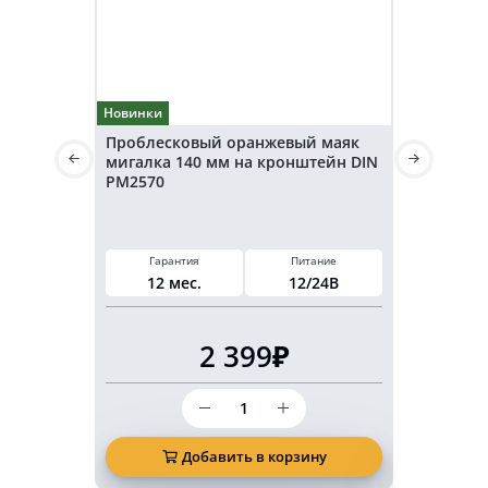
Новинки
Новинки
Проблесковый оранжевый маяк
Светодио
мигалка 140 мм на кронштейн DIN
маячок 3
PM2570
(EMC)
Гарант
12 ме
Гарантия
Питание
Мощнос
12 мес.
12/24В
36
В
2 399₽
Количество
товара
Проблесковый
оранжевый
Добавить в корзину
Д
маяк