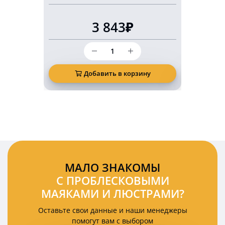
3 843₽
Количество
товара
Светодиодный
маркерный
Добавить в корзину
Д
фонарь
безопасности
10
Ватт
красная
подкова
(арка)
МАЛО ЗНАКОМЫ
С ПРОБЛЕСКОВЫМИ
МАЯКАМИ И ЛЮСТРАМИ?
Оставьте свои данные и наши менеджеры
помогут вам с выбором