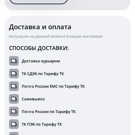
53,5
см
KARAVAN-
BL1153100S
Доставка и оплата
Актуально на данный момент в наших магазинах
СПОСОБЫ ДОСТАВКИ:
Доставка курьером
ТК СДЭК по Тарифу ТК
Почта России ЕМС по Тарифу ТК
Самовывоз
Почта России по Тарифу ТК
ТК ПЭК по Тарифу ТК