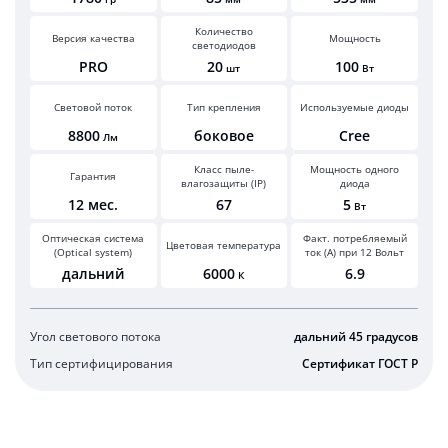
Количество
Версия качества
Мощность
светодиодов
PRO
20
100
шт
Вт
Световой поток
Тип крепления
Используемые диоды
8800
боковое
Cree
Лм
Класс пыле-
Мощность одного
Гарантия
влагозащиты (IP)
диода
12 мес.
67
5
Вт
Оптическая система
Факт. потребляемый
Цветовая температура
(Optical system)
ток (А) при 12 Вольт
дальний
6000
6.9
К
Угол светового потока
дальний 45 градусов
Тип сертифицирования
Сертификат ГОСТ Р