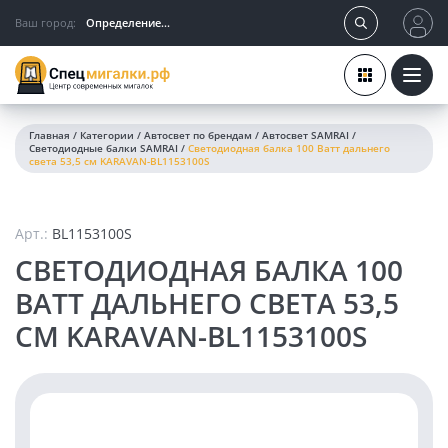
Ваш город:
Определение...
Главная
/
Категории
/
Автосвет по брендам
/
Автосвет SAMRAI
/
Светодиодные балки SAMRAI
/
Светодиодная балка 100 Ватт дальнего
света 53,5 см KARAVAN-BL1153100S
Арт.:
BL1153100S
СВЕТОДИОДНАЯ БАЛКА 100
ВАТТ ДАЛЬНЕГО СВЕТА 53,5
СМ KARAVAN-BL1153100S