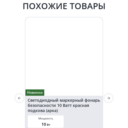
ПОХОЖИЕ ТОВАРЫ
Новинки
Новинки
Светодиодный маркерный фонарь
Светодио
безопасности 10 Ватт красная
безопаснос
подкова (арка)
подкова (а
Мощность
Мощнос
10
20
Вт
В