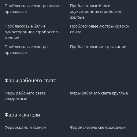
Проблесковые люстры мини
Проблесковые балки
оранжевые
двухсторонние стробоскоп
желтые
Проблесковые балки
Проблесковые люстры красно-
односторонние стробоскоп
синие
желтые
Проблесковые люстры
Проблесковые люстры синие
оранжевые
Фары рабочего света
Фары рабочего света
Фары рабочего света круглые
квадратные
Фара искатели
Фароискатели ксенон
Фароискатель светодиодный