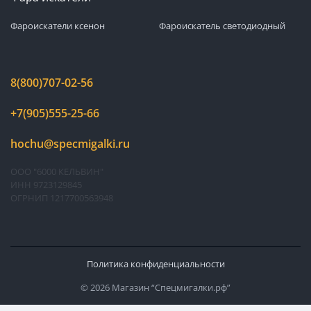
Фароискатели ксенон
Фароискатель светодиодный
8(800)707-02-56
+7(905)555-25-66
hochu@specmigalki.ru
ООО "6000 КЕЛЬВИН"
ИНН 9723129845
ОГРНИП 1217700563948
Политика конфиденциальности
© 2026 Магазин “Спецмигалки.рф”