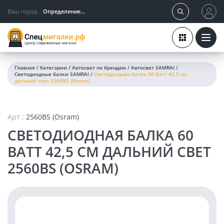
Ваш город:
Определение...
Главная
/
Категории
/
Автосвет по брендам
/
Автосвет SAMRAI
/
Светодиодные балки SAMRAI
/
Светодиодная балка 60 Ватт 42,5 см
дальний свет 2560BS (Osram)
Арт.:
2560BS (Osram)
СВЕТОДИОДНАЯ БАЛКА 60
ВАТТ 42,5 СМ ДАЛЬНИЙ СВЕТ
2560BS (OSRAM)