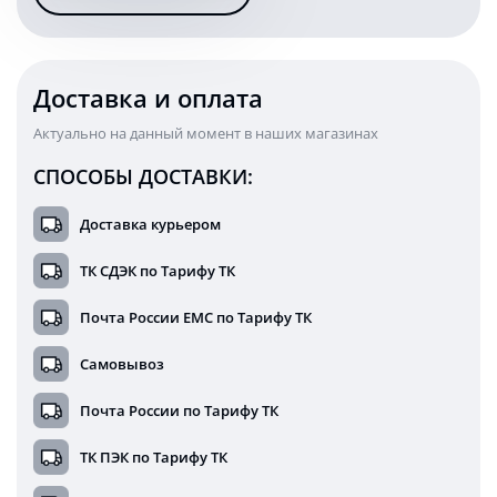
дальний
свет
2560BS
(Osram)
Доставка и оплата
Актуально на данный момент в наших магазинах
СПОСОБЫ ДОСТАВКИ:
Доставка курьером
ТК СДЭК по Тарифу ТК
Почта России ЕМС по Тарифу ТК
Самовывоз
Почта России по Тарифу ТК
ТК ПЭК по Тарифу ТК