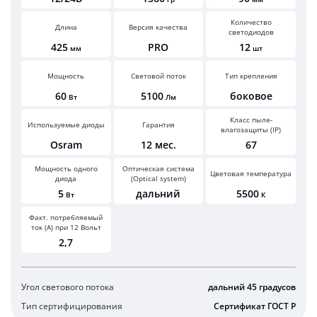
Количество
Длина
Версия качества
светодиодов
425
PRO
12
мм
шт
Мощность
Световой поток
Тип крепления
60
5100
боковое
Вт
Лм
Класс пыле-
Используемые диоды
Гарантия
влагозащиты (IP)
Osram
12 мес.
67
Мощность одного
Оптическая система
Цветовая температура
диода
(Optical system)
5
дальний
5500
Вт
К
Факт. потребляемый
ток (А) при 12 Вольт
2,7
Угол светового потока
дальний 45 градусов
Тип сертифицирования
Сертификат ГОСТ Р