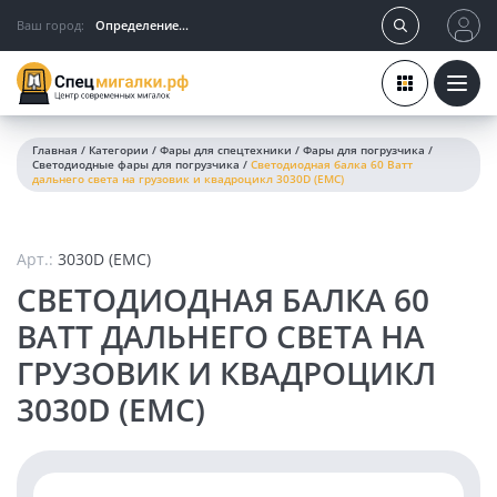
Ваш город:
Определение...
Главная
/
Категории
/
Фары для спецтехники
/
Фары для погрузчика
/
Светодиодные фары для погрузчика
/
Светодиодная балка 60 Ватт
дальнего света на грузовик и квадроцикл 3030D (EMC)
Арт.:
3030D (EMC)
СВЕТОДИОДНАЯ БАЛКА 60
ВАТТ ДАЛЬНЕГО СВЕТА НА
ГРУЗОВИК И КВАДРОЦИКЛ
3030D (EMC)