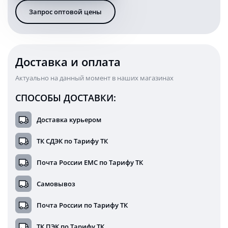
дальнего
Запрос оптовой цены
света
на
грузовик
и
квадроцикл
Доставка и оплата
3030D
(EMC)
Актуально на данный момент в наших магазинах
СПОСОБЫ ДОСТАВКИ:
Доставка курьером
ТК СДЭК по Тарифу ТК
Почта России ЕМС по Тарифу ТК
Самовывоз
Почта России по Тарифу ТК
ТК ПЭК по Тарифу ТК