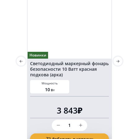
Новинки
Новинки
Светодиодный маркерный фонарь
Светодио
безопасности 10 Ватт красная
безопаснос
подкова (арка)
подкова (а
Мощность
Мощнос
10
20
Вт
В
3 843₽
Количество
товара
Светодиодный
маркерный
Добавить в корзину
Д