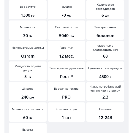
Количество
Вес брутто
Глубина
светодиодов
1300
70
6
гр
мм
шт
Мощность
Световой поток
Тип крепления
30
5040
боковое
Вт
Лм
Класс пыле-
Используемые диоды
Гарантия
влагозащиты (IP)
Osram
12 мес.
68
Мощность одного
Тип сертифицирования
Цветовая температура
диода
5
Гост Р
4500
Вт
К
Факт. потребляемый
Ширина
Версия качества
ток (А) при 12 Вольт
240
PRO
2,3
мм
Мощность комплекта
Комплектация
Питание
60
1 шт
12-24В
Вт
Высота