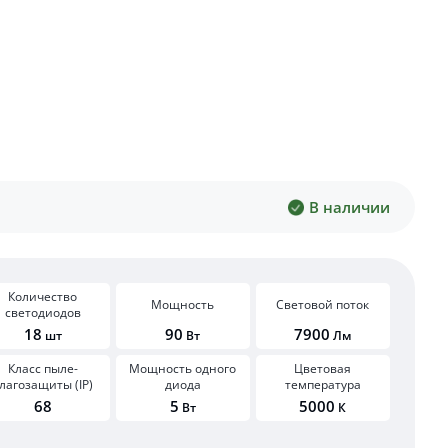
В наличии
Количество
Мощность
Световой поток
светодиодов
18
90
7900
шт
Вт
Лм
Класс пыле-
Мощность одного
Цветовая
лагозащиты (IP)
диода
температура
68
5
5000
Вт
К