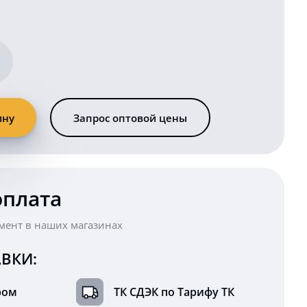
ину
Запрос оптовой цены
оплата
мент в наших магазинах
ВКИ:
ром
ТК СДЭК по Тарифу ТК