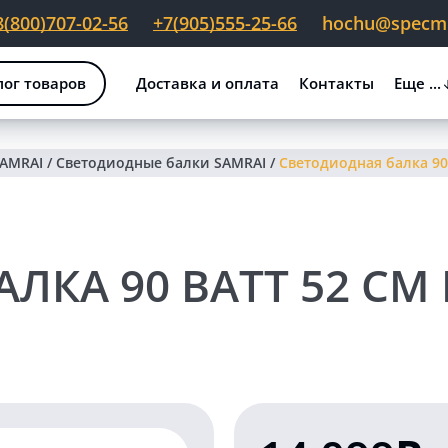
8(800)707-02-56
+7(905)555-25-66
hochu@specmig
лог товаров
Доставка и оплата
Контакты
Еще ...
SAMRAI
/
Светодиодные балки SAMRAI
/
Светодиодная балка 90
ЛКА 90 ВАТТ 52 СМ