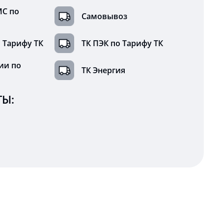
МС по
Самовывоз
 Тарифу ТК
ТК ПЭК по Тарифу ТК
ии по
ТК Энергия
Ы: