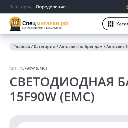
Ваш город:
Определение...
Ката
Главная
/
Категории
/
Автосвет по брендам
/
Автосвет 
Арт.:
15F90W (EMC)
СВЕТОДИОДНАЯ БА
15F90W (EMC)