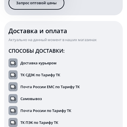
Запрос оптовой цены
ближнего
света
с
двумя
вариантами
Доставка и оплата
крепления
Актуально на данный момент в наших магазинах
СПОСОБЫ ДОСТАВКИ:
Доставка курьером
ТК СДЭК по Тарифу ТК
Почта России ЕМС по Тарифу ТК
Самовывоз
Почта России по Тарифу ТК
ТК ПЭК по Тарифу ТК