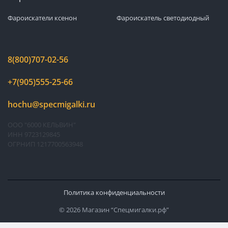
Фароискатели ксенон
Фароискатель светодиодный
8(800)707-02-56
+7(905)555-25-66
hochu@specmigalki.ru
ООО "6000 КЕЛЬВИН"
ИНН 9723129845
ОГРНИП 1217700563948
Политика конфиденциальности
© 2026 Магазин “Спецмигалки.рф”