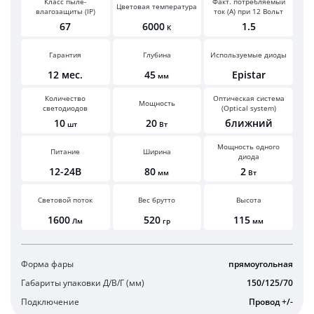
Класс пыле-
Факт. потребляемый
Цветовая температура
влагозащиты (IP)
ток (А) при 12 Вольт
67
6000
1.5
К
Гарантия
Глубина
Используемые диоды
12 мес.
45
Epistar
мм
Количество
Оптическая система
Мощность
светодиодов
(Optical system)
10
20
ближний
шт
Вт
Мощность одного
Питание
Ширина
диода
12-24В
80
2
мм
Вт
Световой поток
Вес брутто
Высота
1600
520
115
Лм
гр
мм
Форма фары
прямоугольная
Габариты упаковки Д/В/Г (мм)
150/125/70
Подключение
Провод +/-