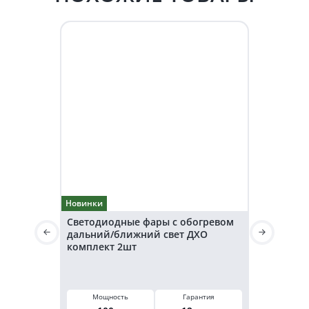
Новинки
Новинки
Светодиодные фары с обогревом
Светодиод
дальний/ближний свет ДХО
дальнего 
комплект 2шт
36V KARAV
Световой 
3200
Мощность
Гарантия
Питан