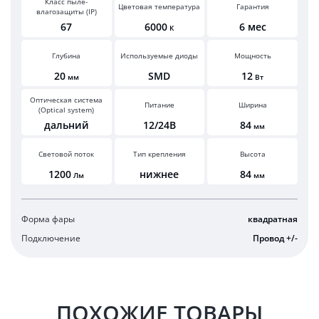
Класс пыле-
Цветовая температура
Гарантия
влагозащиты (IP)
67
6000
6 мес
К
Глубина
Используемые диоды
Мощность
20
SMD
12
мм
Вт
Оптическая система
Питание
Ширина
(Optical system)
дальний
12/24В
84
мм
Световой поток
Тип крепления
Высота
1200
нижнее
84
Лм
мм
Форма фары
квадратная
Подключение
Провод +/-
ПОХОЖИЕ ТОВАРЫ