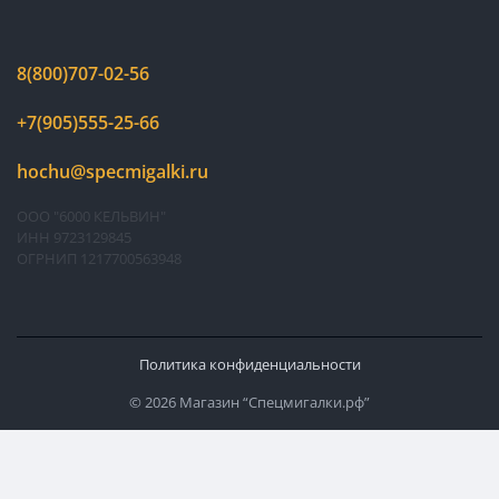
8(800)707-02-56
+7(905)555-25-66
hochu@specmigalki.ru
ООО "6000 КЕЛЬВИН"
ИНН 9723129845
ОГРНИП 1217700563948
Политика конфиденциальности
© 2026 Магазин “Спецмигалки.рф”