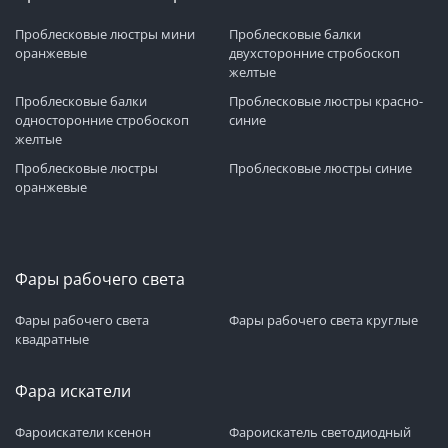
Проблесковые люстры мини
Проблесковые балки
оранжевые
двухсторонние стробоскоп
желтые
Проблесковые балки
Проблесковые люстры красно-
односторонние стробоскоп
синие
желтые
Проблесковые люстры
Проблесковые люстры синие
оранжевые
Фары рабочего света
Фары рабочего света
Фары рабочего света круглые
квадратные
Фара искатели
Фароискатели ксенон
Фароискатель светодиодный