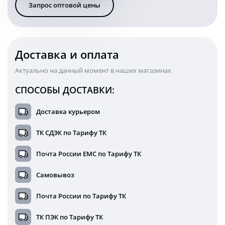
Запрос оптовой цены
12
Ватт
28
LED
квадратная
Доставка и оплата
12/24
Вольт
Актуально на данный момент в наших магазинах
СПОСОБЫ ДОСТАВКИ:
Доставка курьером
ТК СДЭК по Тарифу ТК
Почта России ЕМС по Тарифу ТК
Самовывоз
Почта России по Тарифу ТК
ТК ПЭК по Тарифу ТК