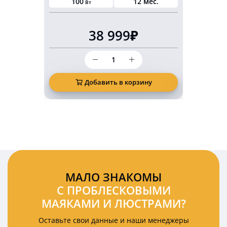
100
12 мес.
10-3
Вт
38 999₽
Количество
товара
Светодиодные
фары
Добавить в корзину
Д
с
обогревом
дальний/
ближний
свет
ДХО
комплект
2шт
МАЛО ЗНАКОМЫ
С ПРОБЛЕСКОВЫМИ
МАЯКАМИ И ЛЮСТРАМИ?
Оставьте свои данные и наши менеджеры