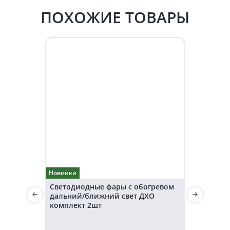
ПОХОЖИЕ ТОВАРЫ
Новинки
Новинки
Светодиодные фары с обогревом
Светодиод
дальний/ближний свет ДХО
дальнего 
комплект 2шт
36V KARAV
Световой 
3200