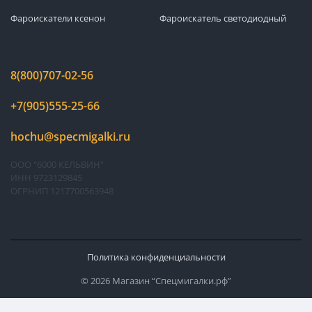
Фароискатели ксенон
Фароискатель светодиодный
8(800)707-02-56
+7(905)555-25-66
hochu@specmigalki.ru
ООО "6000 КЕЛЬВИН"
ИНН 9723129845
ОГРНИП 1217700563948
Политика конфиденциальности
© 2026 Магазин “Спецмигалки.рф”