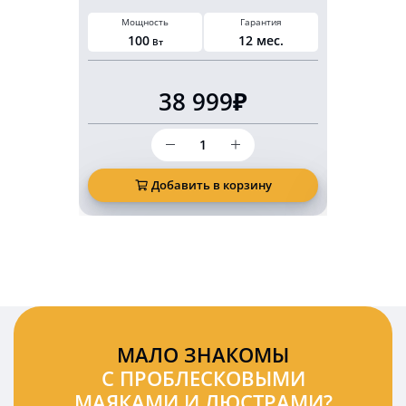
Мощность
Гарантия
Питан
100
12 мес.
10-3
Вт
38 999₽
Количество
товара
Светодиодные
фары
Добавить в корзину
Д
с
обогревом
дальний/
ближний
свет
ДХО
комплект
2шт
МАЛО ЗНАКОМЫ
С ПРОБЛЕСКОВЫМИ
МАЯКАМИ И ЛЮСТРАМИ?