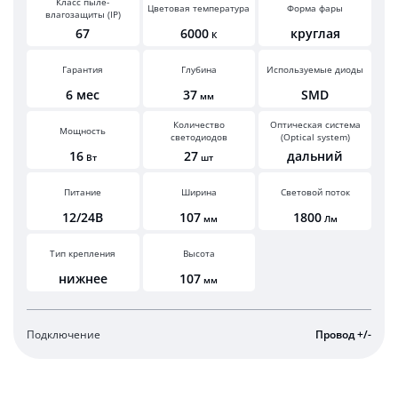
Класс пыле-
Цветовая температура
Форма фары
влагозащиты (IP)
67
6000
круглая
К
Гарантия
Глубина
Используемые диоды
6 мес
37
SMD
мм
Количество
Оптическая система
Мощность
светодиодов
(Optical system)
16
27
дальний
Вт
шт
Питание
Ширина
Световой поток
12/24В
107
1800
мм
Лм
Тип крепления
Высота
нижнее
107
мм
Подключение
Провод +/-