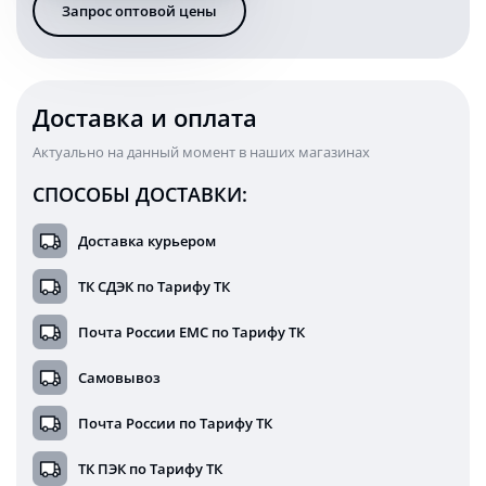
Запрос оптовой цены
16
Ватт
27
LED
круглая
Доставка и оплата
12/24
Вольт
Актуально на данный момент в наших магазинах
СПОСОБЫ ДОСТАВКИ:
Доставка курьером
ТК СДЭК по Тарифу ТК
Почта России ЕМС по Тарифу ТК
Самовывоз
Почта России по Тарифу ТК
ТК ПЭК по Тарифу ТК