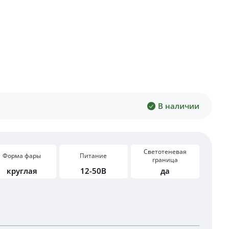
В наличии
Светотеневая
Форма фары
Питание
граница
круглая
12-50В
да