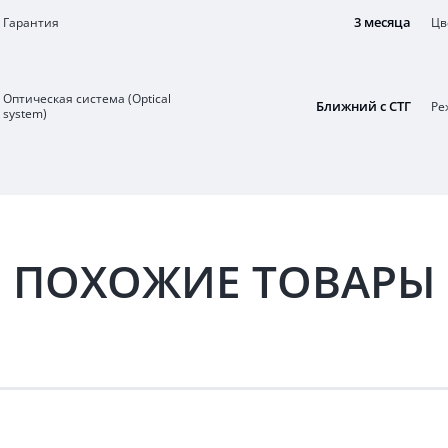
3 месяца
Гарантия
Цв
Оптическая система (Optical
Ближний c СТГ
Ре
system)
ПОХОЖИЕ ТОВАРЫ