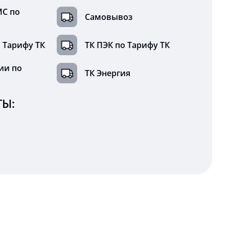
МС по
Самовывоз
 Тарифу ТК
ТК ПЭК по Тарифу ТК
ии по
ТК Энергия
Ы: