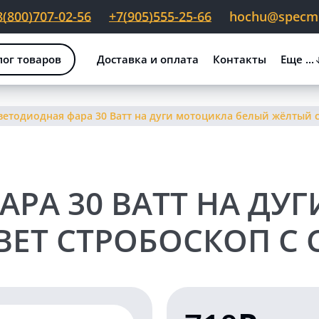
8(800)707-02-56
+7(905)555-25-66
hochu@specmig
лог товаров
Доставка и оплата
Контакты
Еще ...
ветодиодная фара 30 Ватт на дуги мотоцикла белый жёлтый с
РА 30 ВАТТ НА ДУ
ЕТ СТРОБОСКОП С 