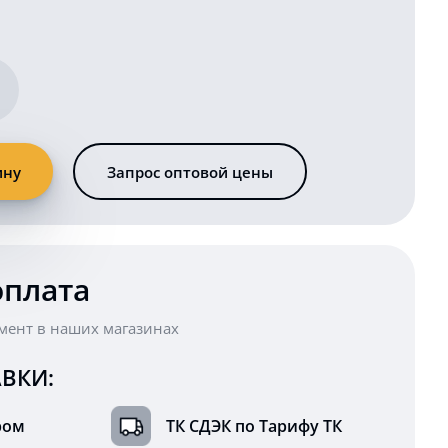
ину
Запрос оптовой цены
оплата
мент в наших магазинах
ВКИ:
ром
ТК СДЭК по Тарифу ТК