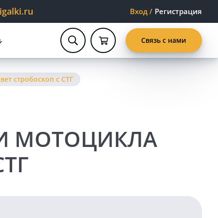
alki.ru
Вход
/
Регистрация
Связь с нами
вет стробоскоп с СТГ
ГИ МОТОЦИКЛА
СТГ