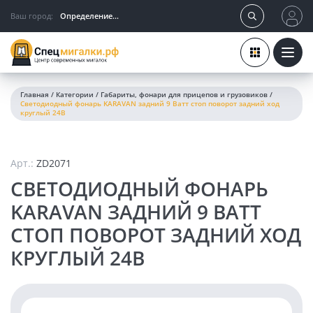
Ваш город:
Определение...
Главная
/
Категории
/
Габариты, фонари для прицепов и грузовиков
/
Светодиодный фонарь KARAVAN задний 9 Ватт стоп поворот задний ход
круглый 24В
Арт.:
ZD2071
СВЕТОДИОДНЫЙ ФОНАРЬ
KARAVAN ЗАДНИЙ 9 ВАТТ
СТОП ПОВОРОТ ЗАДНИЙ ХОД
КРУГЛЫЙ 24В