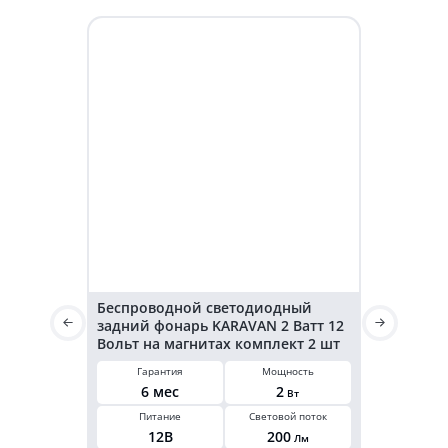
Беспроводной светодиодный
Светодиод
задний фонарь KARAVAN 2 Ватт 12
KARAVAN г
Вольт на магнитах комплект 2 шт
3,2 Ватт 2
Гарантия
Мощность
Гарант
6 мес
2
6 ме
Вт
Питание
Световой поток
Мощнос
12В
200
3,2
Лм
В