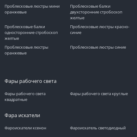
Проблесковые люстры мини
Проблесковые балки
оранжевые
двухсторонние стробоскоп
желтые
Проблесковые балки
Проблесковые люстры красно-
односторонние стробоскоп
синие
желтые
Проблесковые люстры
Проблесковые люстры синие
оранжевые
Фары рабочего света
Фары рабочего света
Фары рабочего света круглые
квадратные
Фара искатели
Фароискатели ксенон
Фароискатель светодиодный