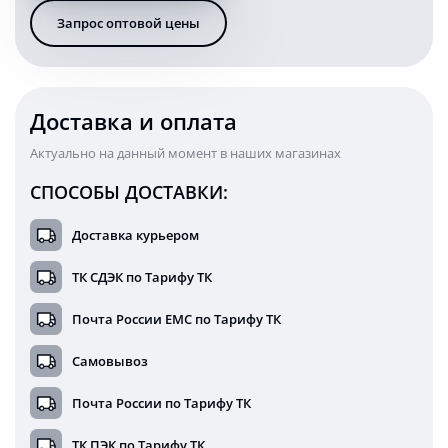
9
Запрос оптовой цены
Ватт
стоп
поворот
задний
ход
Доставка и оплата
круглый
24В
Актуально на данный момент в наших магазинах
СПОСОБЫ ДОСТАВКИ:
Доставка курьером
ТК СДЭК по Тарифу ТК
Почта России ЕМС по Тарифу ТК
Самовывоз
Почта России по Тарифу ТК
ТК ПЭК по Тарифу ТК