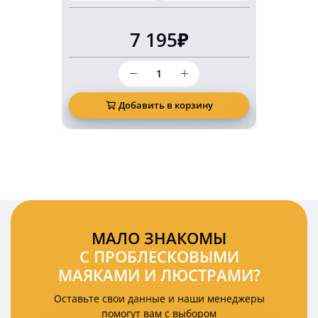
7 195₽
Количество
товара
Беспроводной
светодиодный
Добавить в корзину
Д
задний
фонарь
KARAVAN
2
Ватт
12
Вольт
на
магнитах
комплект
МАЛО ЗНАКОМЫ
2
С ПРОБЛЕСКОВЫМИ
шт
МАЯКАМИ И ЛЮСТРАМИ?
Оставьте свои данные и наши менеджеры
помогут вам с выбором