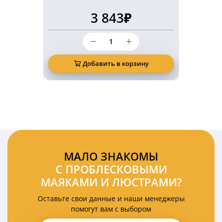
3 843₽
Количество
товара
Светодиодный
маркерный
Добавить в корзину
Д
фонарь
безопасности
10
Ватт
красная
подкова
(арка)
МАЛО ЗНАКОМЫ
С ПРОБЛЕСКОВЫМИ
МАЯКАМИ И ЛЮСТРАМИ?
Оставьте свои данные и наши менеджеры
помогут вам с выбором