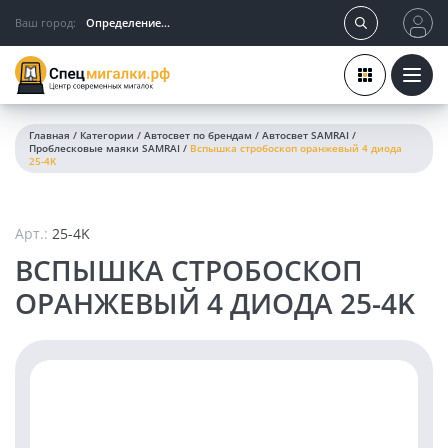
Ваш город:
Определение...
Главная
/
Категории
/
Автосвет по брендам
/
Автосвет SAMRAI
/
Проблесковые маяки SAMRAI
/
Вспышка стробоскоп оранжевый 4 диода
25-4K
Арт.:
25-4K
ВСПЫШКА СТРОБОСКОП
ОРАНЖЕВЫЙ 4 ДИОДА 25-4K