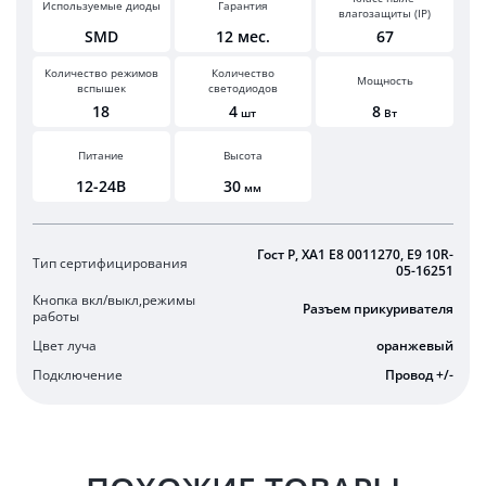
Используемые диоды
Гарантия
влагозащиты (IP)
SMD
12 мес.
67
Количество режимов
Количество
Мощность
вспышек
светодиодов
18
4
8
шт
Вт
Питание
Высота
12-24В
30
мм
Гост Р, XA1 E8 0011270, E9 10R-
Тип сертифицирования
05-16251
Кнопка вкл/выкл,режимы
Разъем прикуривателя
работы
Цвет луча
оранжевый
Подключение
Провод +/-