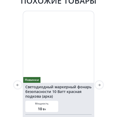
ПОХОЖИЕ ТОВАРЫ
Новинки
Новинки
Светодиодный маркерный фонарь
Светодио
безопасности 10 Ватт красная
безопаснос
подкова (арка)
подкова (а
Мощность
Мощнос
10
20
Вт
В