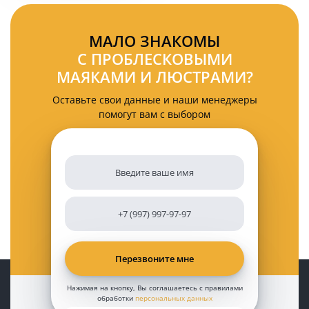
KARAVAN
PRO
17
МАЛО ЗНАКОМЫ
режимов
С ПРОБЛЕСКОВЫМИ
МАЯКАМИ И ЛЮСТРАМИ?
Оставьте свои данные и наши менеджеры
помогут вам с выбором
Нажимая на кнопку, Вы соглашаетесь с правилами
обработки
персональных данных