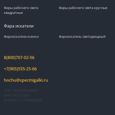
Фары рабочего света
Фары рабочего света круглые
квадратные
Фара искатели
Фароискатели ксенон
Фароискатель светодиодный
8(800)707-02-56
+7(905)555-25-66
hochu@specmigalki.ru
ООО "6000 КЕЛЬВИН"
ИНН 9723129845
ОГРНИП 1217700563948