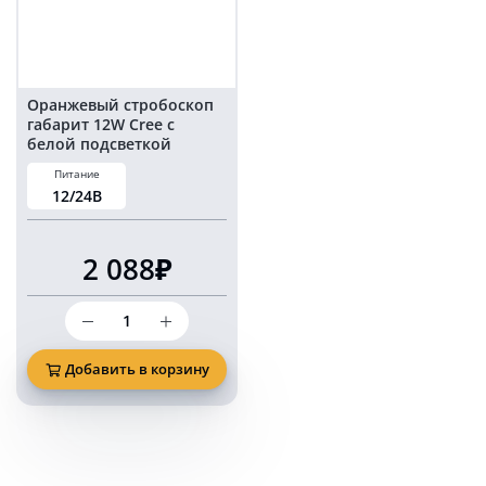
Оранжевый стробоскоп
габарит 12W Cree с
белой подсветкой
KARAVAN PRO 17
Питание
режимов
12/24В
2 088₽
Количество
товара
Оранжевый
стробоскоп
Добавить в корзину
габарит
12W
Cree
с
белой
подсветкой