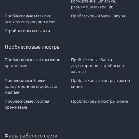
кронштейне, шпильке,
разъеме, штекере Din
Проблесковые маяки со
Проблесковый маяк Сакура
штекером прикуривателя
Стробоскопы вспышки
Проблесковые люстры
Проблесковые люстры мини
Проблесковые балки
оранжевые
двухсторонние стробоскоп
желтые
Проблесковые балки
Проблесковые люстры красно-
односторонние стробоскоп
синие
желтые
Проблесковые люстры
Проблесковые люстры синие
оранжевые
Фары рабочего света