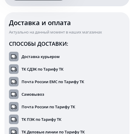
в
прикуриватель
Доставка и оплата
Актуально на данный момент в наших магазинах
СПОСОБЫ ДОСТАВКИ:
Доставка курьером
ТК СДЭК по Тарифу ТК
Почта России ЕМС по Тарифу ТК
Самовывоз
Почта России по Тарифу ТК
ТК ПЭК по Тарифу ТК
ТК Деловые линии по Тарифу ТК