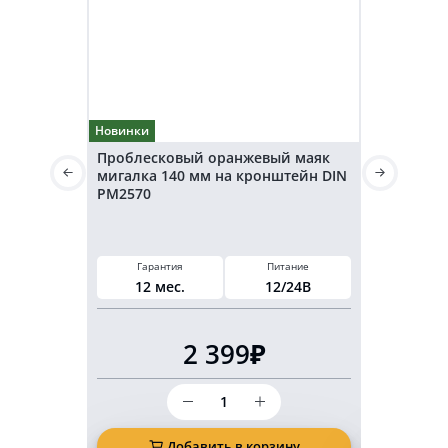
Новинки
Новинки
Проблесковый оранжевый маяк
Светодио
мигалка 140 мм на кронштейн DIN
маячок 3
PM2570
(EMC)
Высот
45
м
Гарантия
Питание
Питан
12 мес.
12/24В
12/2
2 399₽
Количество
товара
Проблесковый
оранжевый
Добавить в корзину
Д