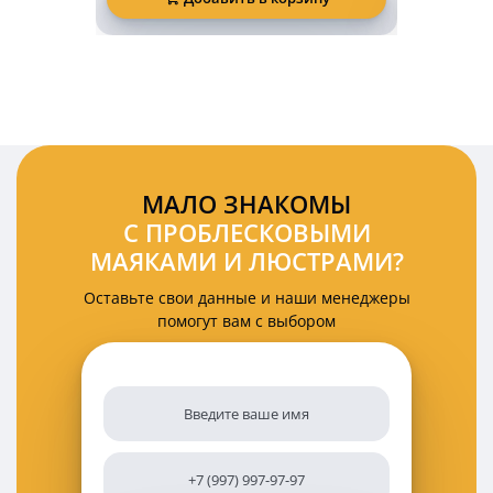
маяк
мигалка
140
мм
на
кронштейн
DIN
PM2570
МАЛО ЗНАКОМЫ
С ПРОБЛЕСКОВЫМИ
МАЯКАМИ И ЛЮСТРАМИ?
Оставьте свои данные и наши менеджеры
помогут вам с выбором