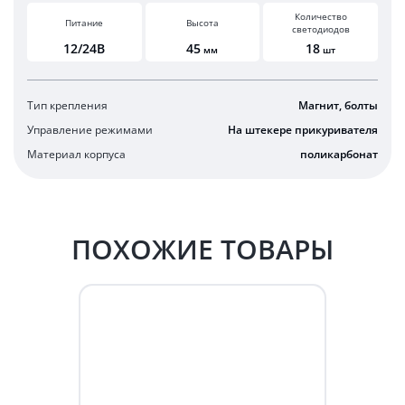
Количество
Питание
Высота
светодиодов
12/24В
45
18
мм
шт
Тип крепления
Магнит, болты
Управление режимами
На штекере прикуривателя
Материал корпуса
поликарбонат
ПОХОЖИЕ ТОВАРЫ