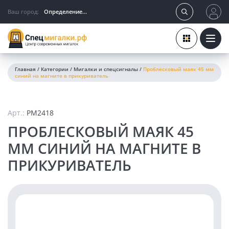
Ваш город:
Определение...
Главная
/
Категории
/
Мигалки и спецсигналы
/
Проблесковый маяк 45 мм
синий на магните в прикуриватель
Арт.:
PM2418
ПРОБЛЕСКОВЫЙ МАЯК 45
ММ СИНИЙ НА МАГНИТЕ В
ПРИКУРИВАТЕЛЬ