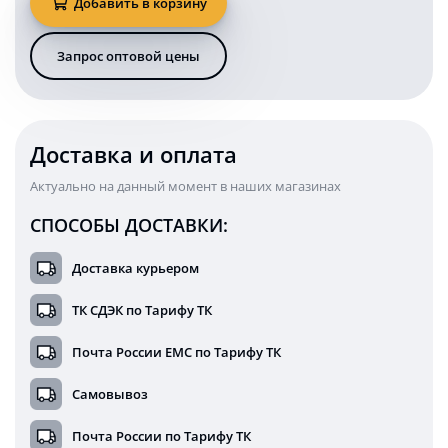
Добавить в корзину
балка
90
Ватт
Запрос оптовой цены
38
см
на
квадроцикл
комбинированного
Доставка и оплата
света
KARAVAN-
Актуально на данный момент в наших магазинах
BL121390C
СПОСОБЫ ДОСТАВКИ:
Доставка курьером
ТК СДЭК по Тарифу ТК
Почта России ЕМС по Тарифу ТК
Самовывоз
Почта России по Тарифу ТК