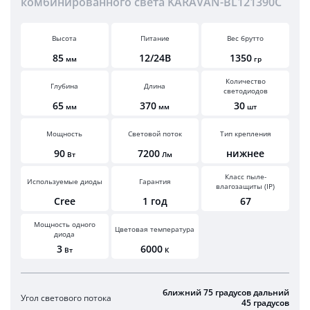
комбинированного света KARAVAN-BL121390C
Высота
Питание
Вес брутто
85
12/24В
1350
мм
гр
Количество
Глубина
Длина
светодиодов
65
370
30
мм
мм
шт
Мощность
Световой поток
Тип крепления
90
7200
нижнее
Вт
Лм
Класс пыле-
Используемые диоды
Гарантия
влагозащиты (IP)
Cree
1 год
67
Мощность одного
Цветовая температура
диода
3
6000
Вт
К
ближний 75 градусов дальний
Угол светового потока
45 градусов