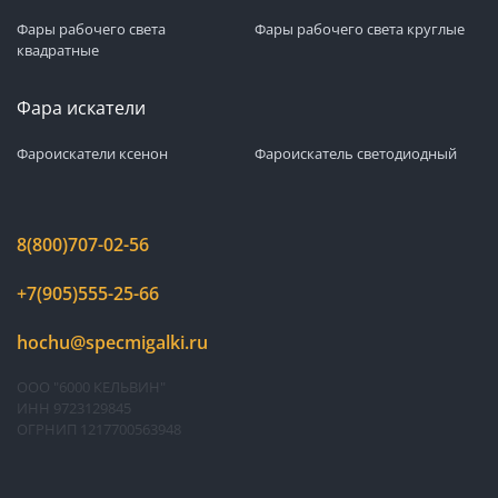
Фары рабочего света
Фары рабочего света круглые
квадратные
Фара искатели
Фароискатели ксенон
Фароискатель светодиодный
8(800)707-02-56
+7(905)555-25-66
hochu@specmigalki.ru
ООО "6000 КЕЛЬВИН"
ИНН 9723129845
ОГРНИП 1217700563948