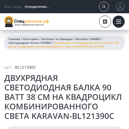
Ваш город:
Определение...
Главная
/
Категории
/
Автосвет по брендам
/
Автосвет SAMRAI
/
Светодиодные балки SAMRAI
/
Двухрядная светодиодная балка 90 Ватт 38
см на квадроцикл комбинированного света KARAVAN-BL121390C
Арт.:
BL121390C
ДВУХРЯДНАЯ
СВЕТОДИОДНАЯ БАЛКА 90
ВАТТ 38 СМ НА КВАДРОЦИКЛ
КОМБИНИРОВАННОГО
СВЕТА KARAVAN-BL121390C