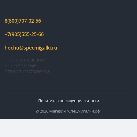
8(800)707-02-56
+7(905)555-25-66
hochu@specmigalki.ru
ООО "6000 КЕЛЬВИН"
ИНН 9723129845
ОГРНИП 1217700563948
Политика конфиденциальности
© 2026 Магазин “Спецмигалки.рф”