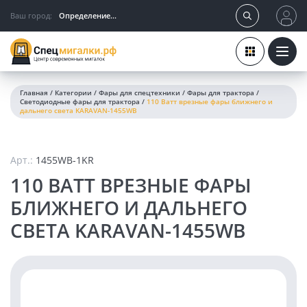
Ваш город:
Определение...
Главная
/
Категории
/
Фары для спецтехники
/
Фары для трактора
/
Светодиодные фары для трактора
/
110 Ватт врезные фары ближнего и
дальнего света KARAVAN-1455WB
Арт.:
1455WB-1KR
110 ВАТТ ВРЕЗНЫЕ ФАРЫ
БЛИЖНЕГО И ДАЛЬНЕГО
СВЕТА KARAVAN-1455WB