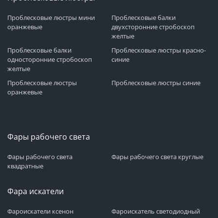
Проблесковые люстры мини
Проблесковые балки
оранжевые
двухсторонние стробоскоп
желтые
Проблесковые балки
Проблесковые люстры красно-
односторонние стробоскоп
синие
желтые
Проблесковые люстры
Проблесковые люстры синие
оранжевые
Фары рабочего света
Фары рабочего света
Фары рабочего света круглые
квадратные
Фара искатели
Фароискатели ксенон
Фароискатель светодиодный