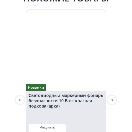
Новинки
Новинки
Светодиодный маркерный фонарь
Светодио
безопасности 10 Ватт красная
безопаснос
подкова (арка)
подкова (а
Мощность
Мощнос