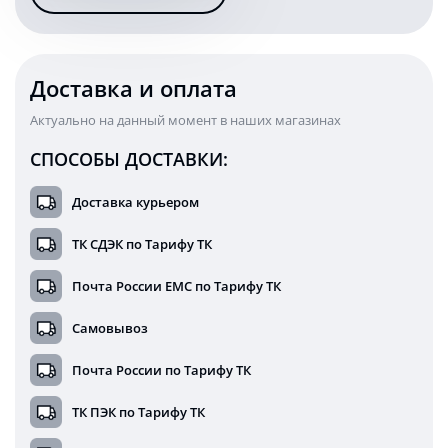
дальнего
света
KARAVAN-
1455WB
Доставка и оплата
Актуально на данный момент в наших магазинах
СПОСОБЫ ДОСТАВКИ:
Доставка курьером
ТК СДЭК по Тарифу ТК
Почта России ЕМС по Тарифу ТК
Самовывоз
Почта России по Тарифу ТК
ТК ПЭК по Тарифу ТК