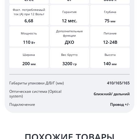
Факт. потребляемый
Гарантия
Глубина
ток (А) при 12 Вольт
6,68
12 мес.
75
мм
Дополнительные
Мощность
Питание
функции
110
ДХО
12-24В
Вт
Ширина
Вес брутто
Высота
200
3200
140
мм
гр
мм
Габариты упаковки Д/В/Г (мм)
410/165/165
Оптическая система (Optical
ближний/ дальний
system)
Подключение
Провод +/-
ПОХОЖИЕ ТОВАРЫ