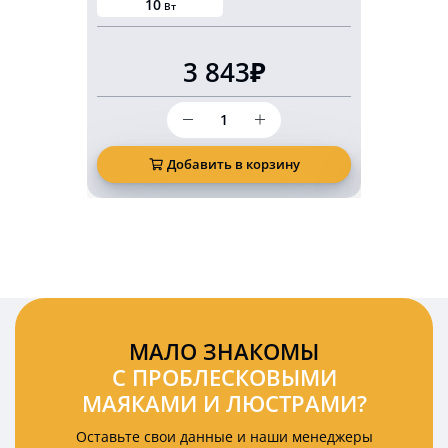
10
20
Вт
В
3 843₽
Количество
товара
Светодиодный
маркерный
Добавить в корзину
Д
фонарь
безопасности
10
Ватт
красная
подкова
(арка)
МАЛО ЗНАКОМЫ
С ПРОБЛЕСКОВЫМИ
МАЯКАМИ И ЛЮСТРАМИ?
Оставьте свои данные и наши менеджеры