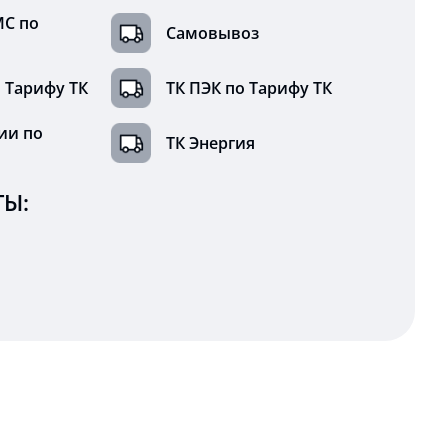
МС по
Самовывоз
 Тарифу ТК
ТК ПЭК по Тарифу ТК
ии по
ТК Энергия
Ы: