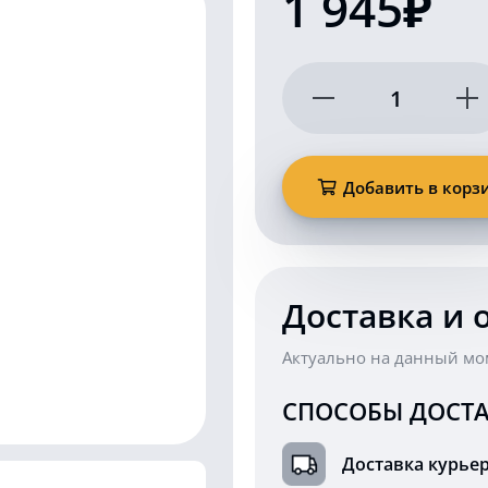
1 945₽
Количество
товара
Проблесковый
маяк
на
Добавить в корз
шпильках
светодиодный
KARAVAN-
PM2348
Доставка и 
Актуально на данный мо
СПОСОБЫ ДОСТА
Доставка курье