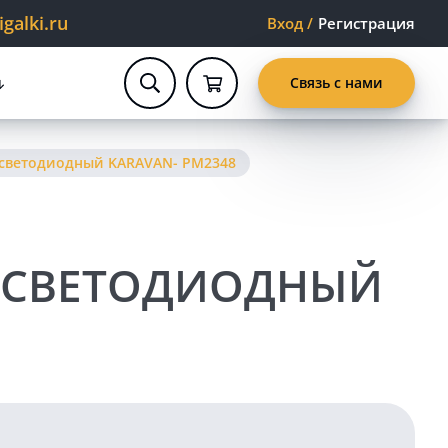
alki.ru
Вход
/
Регистрация
Связь с нами
 светодиодный KARAVAN- PM2348
 СВЕТОДИОДНЫЙ