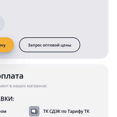
ину
Запрос оптовой цены
оплата
мент в наших магазинах
ВКИ:
ром
ТК СДЭК по Тарифу ТК