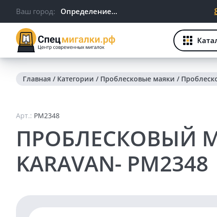
Ваш город:
Определение...
Ката
Главная
/
Категории
/
Проблесковые маяки
/
Проблеско
Арт.:
PM2348
ПРОБЛЕСКОВЫЙ 
KARAVAN- PM2348