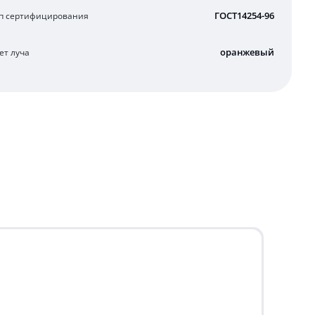
ГОСТ14254-96
п сертифицирования
оранжевый
ет луча