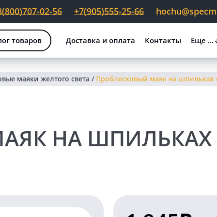
8(800)707-02-56
+7(905)555-25-66
hochu@specmig
лог товаров
Доставка и оплата
Контакты
Еще ...
вые маяки желтого света
/
Проблесковый маяк на шпильках
МАЯК НА ШПИЛЬКАХ