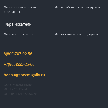
Фары рабочего света
Фары рабочего света круглые
квадратные
Фара искатели
Фароискатели ксенон
Фароискатель светодиодный
8(800)707-02-56
+7(905)555-25-66
hochu@specmigalki.ru
ООО "6000 КЕЛЬВИН"
ИНН 9723129845
ОГРНИП 1217700563948