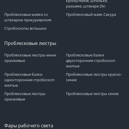
кронштейне, шпильке,
разъеме, штекере Din
Проблесковые маяки со
Проблесковый маяк Сакура
штекером прикуривателя
Стробоскопы вспышки
Проблесковые люстры
Проблесковые люстры мини
Проблесковые балки
оранжевые
двухсторонние стробоскоп
желтые
Проблесковые балки
Проблесковые люстры красно-
односторонние стробоскоп
синие
желтые
Проблесковые люстры
Проблесковые люстры синие
оранжевые
Фары рабочего света