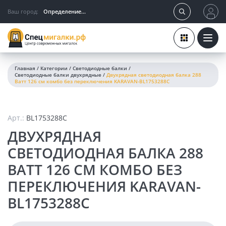
Ваш город:
Определение...
Главная
/
Категории
/
Светодиодные балки
/
Светодиодные балки двухрядные
/
Двухрядная светодиодная балка 288
Ватт 126 см комбо без переключения KARAVAN-BL1753288C
Арт.:
BL1753288C
ДВУХРЯДНАЯ
СВЕТОДИОДНАЯ БАЛКА 288
ВАТТ 126 СМ КОМБО БЕЗ
ПЕРЕКЛЮЧЕНИЯ KARAVAN-
BL1753288C