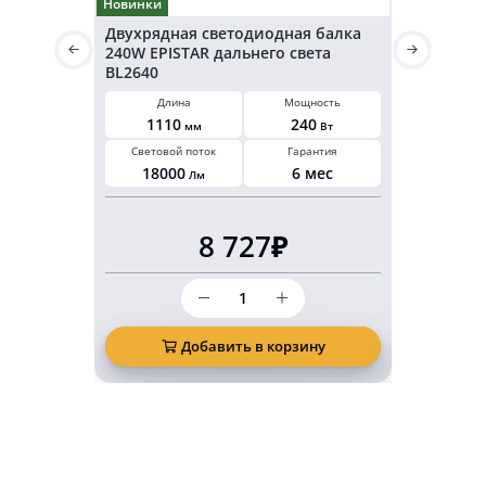
Новинки
Двухрядная светодиодная балка
Светодиод
240W EPISTAR дальнего света
CREE 252 
BL2640
Длина
Мощность
Длин
1110
240
1190
мм
Вт
Световой поток
Гарантия
Световой 
18000
6 мес
23000
Лм
8 727₽
Количество
товара
Двухрядная
светодиодная
Добавить в корзину
Д
балка
240W
EPISTAR
дальнего
света
BL2640