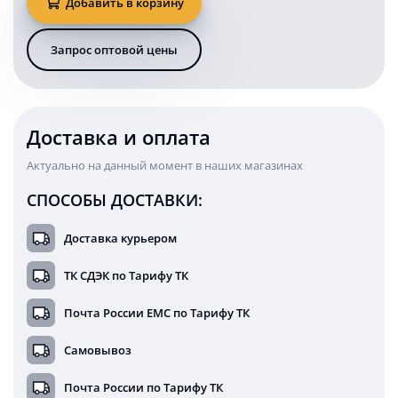
Добавить в корзину
балка
288
Ватт
Запрос оптовой цены
126
см
комбо
без
переключения
Доставка и оплата
KARAVAN-
BL1753288C
Актуально на данный момент в наших магазинах
СПОСОБЫ ДОСТАВКИ:
Доставка курьером
ТК СДЭК по Тарифу ТК
Почта России ЕМС по Тарифу ТК
Самовывоз
Почта России по Тарифу ТК