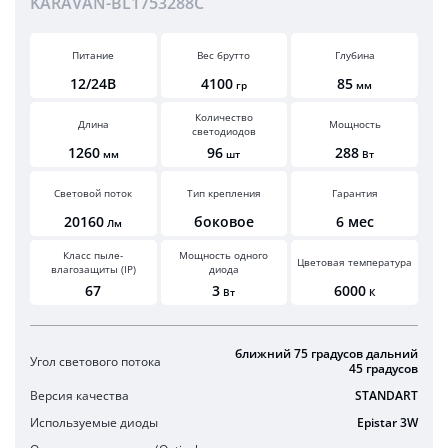
KARAVAN-BL1753288C
Питание
Вес брутто
Глубина
12/24В
4100
85
гр
мм
Количество
Длина
Мощность
светодиодов
1260
96
288
мм
шт
Вт
Световой поток
Тип крепления
Гарантия
20160
боковое
6 мес
Лм
Класс пыле-
Мощность одного
Цветовая температура
влагозащиты (IP)
диода
67
3
6000
Вт
К
ближний 75 градусов дальний
Угол светового потока
45 градусов
Версия качества
STANDART
Используемые диоды
Epistar 3W