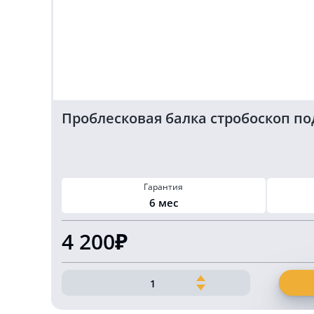
Проблесковая балка стробоскоп под
Гарантия
6 мес
4 200₽
Количество
товара
Проблесковая