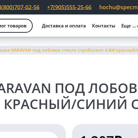
8(800)707-02-56
+7(905)555-25-66
hochu@specmig
лог товаров
Доставка и оплата
Контакты
Еще ...
шка KARAVAN под лобовое стекло стробоскоп 4,8W красный/с
ARAVAN ПОД ЛОБОВ
 КРАСНЫЙ/СИНИЙ С