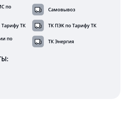
МС по
Самовывоз
 Тарифу ТК
ТК ПЭК по Тарифу ТК
ии по
ТК Энергия
Ы: