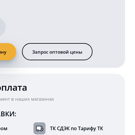
ину
Запрос оптовой цены
оплата
мент в наших магазинах
ВКИ:
ром
ТК СДЭК по Тарифу ТК