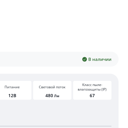
В наличии
Класс пыле-
Питание
Световой поток
влагозащиты (IP)
12В
480
67
Лм