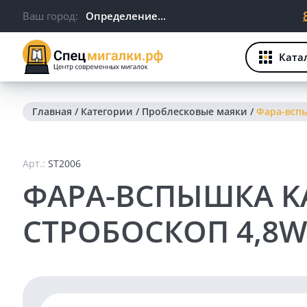
Ваш город:
Определение...
Ката
Главная
/
Категории
/
Проблесковые маяки
/
Фара-вспы
Арт.:
ST2006
ФАРА-ВСПЫШКА K
СТРОБОСКОП 4,8W