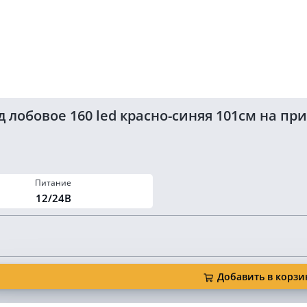
 лобовое 160 led красно-синяя 101см на пр
Питание
12/24В
Добавить в корзи